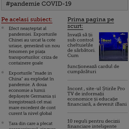
#pandemie COVID-19
Pe acelasi subiect:
Prima pagina pe
scurt:
Efect neașteptat al
pandemiei. Exporturile
Invață să ții
Chinei au urcat la cote
sub control
cheltuielile
uriașe, generând un nou
de sărbători.
fenomen pe piața
Cum
transporturilor: criza de
containere goale
funcționează cardul de
cumpărături
Exporturile ”made in
China” au explodat în
pandemie. A doua
Incont , site-ul Știrile Pro
economie a lumii
TV de informații
depășește Germania și
economice și educație
înregistrează cel mai
financiară, a devenit iBani
mare excedent de cont
curent la nivel global
10 reguli pentru decizii
Țara din care a plecat
financiare inteligente