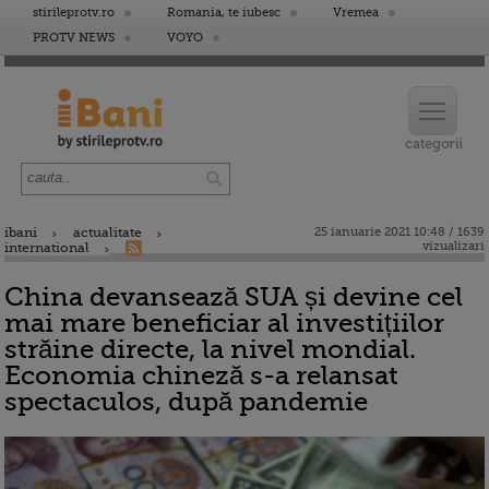
stirileprotv.ro
Romania, te iubesc
Vremea
PROTV NEWS
VOYO
ibani
actualitate
25 ianuarie 2021 10:48 / 1639
vizualizari
international
China devansează SUA și devine cel
mai mare beneficiar al investițiilor
străine directe, la nivel mondial.
Economia chineză s-a relansat
spectaculos, după pandemie