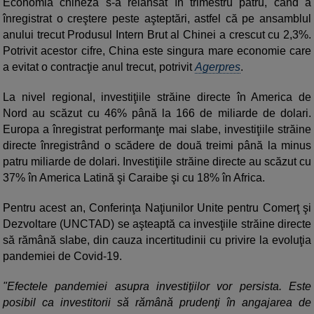
Economia chineză s-a relansat în trimestru patru, când a
înregistrat o creştere peste aşteptări, astfel că pe ansamblul
anului trecut Produsul Intern Brut al Chinei a crescut cu 2,3%.
Potrivit acestor cifre, China este singura mare economie care
a evitat o contracţie anul trecut, potrivit
Agerpres
.
La nivel regional, investiţiile străine directe în America de
Nord au scăzut cu 46% până la 166 de miliarde de dolari.
Europa a înregistrat performanţe mai slabe, investiţiile străine
directe înregistrând o scădere de două treimi până la minus
patru miliarde de dolari. Investiţiile străine directe au scăzut cu
37% în America Latină şi Caraibe şi cu 18% în Africa.
Pentru acest an, Conferinţa Naţiunilor Unite pentru Comerţ şi
Dezvoltare (UNCTAD) se aşteaptă ca invesţiile străine directe
să rămână slabe, din cauza incertitudinii cu privire la evoluţia
pandemiei de Covid-19.
"Efectele pandemiei asupra investiţiilor vor persista. Este
posibil ca investitorii să rămână prudenţi în angajarea de