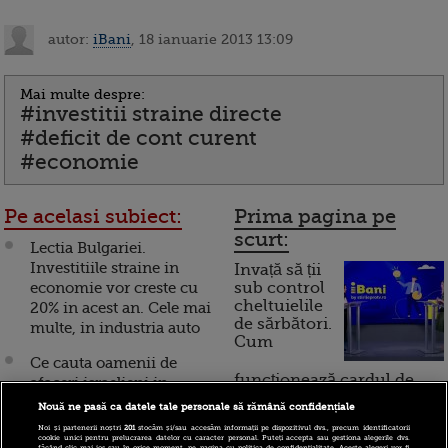
autor:
iBani
, 18 ianuarie 2013 13:09
Mai multe despre:
#investitii straine directe
#deficit de cont curent
#economie
Pe acelasi subiect:
Prima pagina pe
scurt:
Lectia Bulgariei.
Investitiile straine in
Invață să ții
economie vor creste cu
sub control
cheltuielile
20% in acest an. Cele mai
de sărbători.
multe, in industria auto
Cum
Ce cauta oamenii de
funcționează cardul de
afaceri israelieni in
cumpărături
Romania. Atuurile cu
Nouă ne pasă ca datele tale personale să rămână confidențiale
care tara noastra atrage
Noi și partenerii noștri
201
stocăm și/sau accesăm informații pe dispozitivul dvs., precum identificatorii
cookie unici pentru prelucrarea datelor cu caracter personal. Puteți accepta sau gestiona alegerile dvs.
investitii de la Tel Aviv
făcând clic mai jos sau în orice moment, pe pagina cu politica de confidențialitate. Aceste alegeri vor fi