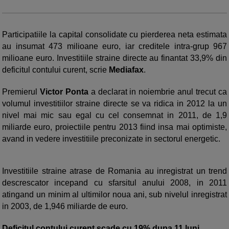
Participatiile la capital consolidate cu pierderea neta estimata
au insumat 473 milioane euro, iar creditele intra-grup 967
milioane euro. Investitiile straine directe au finantat 33,9% din
deficitul contului curent, scrie
Mediafax
.
Premierul
Victor Ponta
a declarat in noiembrie anul trecut ca
volumul investitiilor straine directe se va ridica in 2012 la un
nivel mai mic sau egal cu cel consemnat in 2011, de 1,9
miliarde euro, proiectiile pentru 2013 fiind insa mai optimiste,
avand in vedere investitiile preconizate in sectorul energetic.
Investitiile straine atrase de Romania au inregistrat un trend
descrescator incepand cu sfarsitul anului 2008, in 2011
atingand un minim al ultimilor noua ani, sub nivelul inregistrat
in 2003, de 1,946 miliarde de euro.
Deficitul contului curent scade cu 19% dupa 11 luni