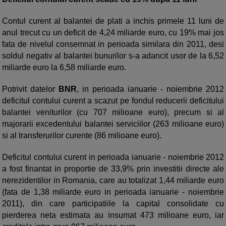
Contul curent al balantei de plati a inchis primele 11 luni de
anul trecut cu un deficit de 4,24 miliarde euro, cu 19% mai jos
fata de nivelul consemnat in perioada similara din 2011, desi
soldul negativ al balantei bunurilor s-a adancit usor de la 6,52
miliarde euro la 6,58 miliarde euro.
Potrivit datelor
BNR
, in perioada ianuarie - noiembrie 2012
deficitul contului curent a scazut pe fondul reducerii deficitului
balantei veniturilor (cu 707 milioane euro), precum si al
majorarii excedentului balantei serviciilor (263 milioane euro)
si al transferurilor curente (86 milioane euro).
Deficitul contului curent in perioada ianuarie - noiembrie 2012
a fost finantat in proportie de 33,9% prin investitii directe ale
nerezidentilor in Romania, care au totalizat 1,44 miliarde euro
(fata de 1,38 miliarde euro in perioada ianuarie - noiembrie
2011), din care participatiile la capital consolidate cu
pierderea neta estimata au insumat 473 milioane euro, iar