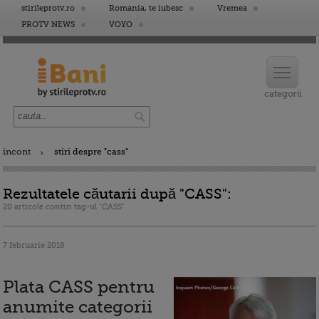
stirileprotv.ro
Romania, te iubesc
Vremea
PROTV NEWS
VOYO
incont
stiri despre "cass"
Rezultatele căutarii după "CASS":
20 articole contin tag-ul "CASS"
7 februarie 2018
Plata CASS pentru
anumite categorii