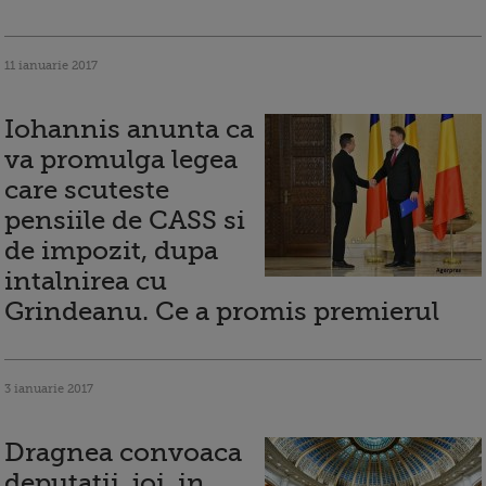
11 ianuarie 2017
Iohannis anunta ca
va promulga legea
care scuteste
pensiile de CASS si
de impozit, dupa
intalnirea cu
Grindeanu. Ce a promis premierul
3 ianuarie 2017
Dragnea convoaca
deputatii, joi, in