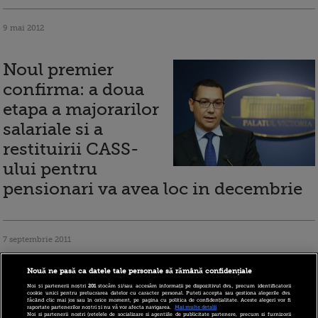
9 mai 2012
Noul premier
confirma: a doua
etapa a majorarilor
salariale si a
restituirii CASS-
ului pentru
pensionari va avea loc in decembrie
7 septembrie 2011
Nouă ne pasă ca datele tale personale să rămână confidențiale
Introducerea CASS
Noi și partenerii noștri
201
stocăm și/sau accesăm informații pe dispozitivul dvs., precum identificatorii
cookie unici pentru prelucrarea datelor cu caracter personal. Puteți accepta sau gestiona alegerile dvs.
la pensiile intre 740
făcând clic mai jos sau în orice moment, pe pagina cu politica de confidențialitate. Aceste alegeri vor fi
raportate partenerilor noștri și nu vă vor afecta navigarea.
Mai multe detalii
Noi si partenerii nostri (retelele de socializare si agentiile de publicitate partenere, precum si furnizorii