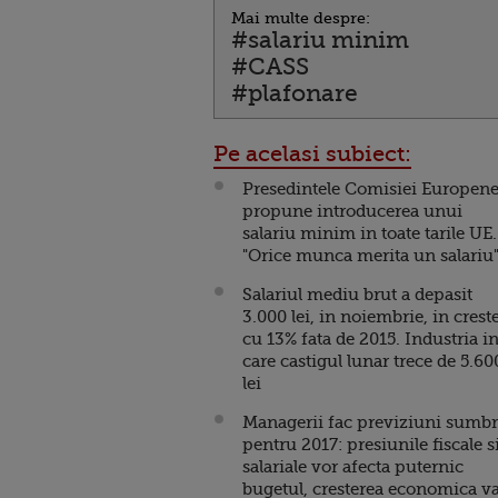
Mai multe despre:
#salariu minim
#CASS
#plafonare
Pe acelasi subiect:
Presedintele Comisiei Europen
propune introducerea unui
salariu minim in toate tarile UE.
"Orice munca merita un salariu
Salariul mediu brut a depasit
3.000 lei, in noiembrie, in crest
cu 13% fata de 2015. Industria i
care castigul lunar trece de 5.60
lei
Managerii fac previziuni sumb
pentru 2017: presiunile fiscale s
salariale vor afecta puternic
bugetul, cresterea economica v