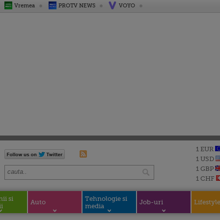
Vremea
PROTV NEWS
VOYO
1 EUR
1 USD
1 GBP
1 CHF
i si
Tehnologie si
Auto
Job-uri
Lifestyl
i
media