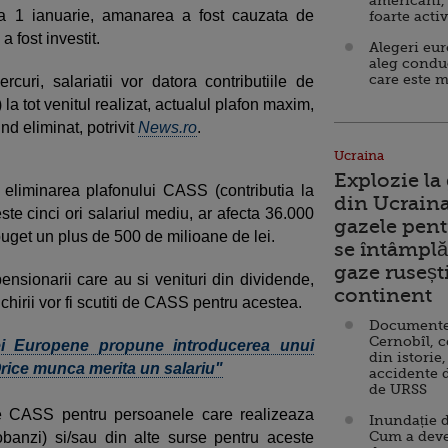
americani,
a 1 ianuarie, amanarea a fost cauzata de
foarte acti
a fost investit.
Alegeri eu
aleg condu
care este m
uri, salariatii vor datora contributiile de
a tot venitul realizat, actualul plafon maxim,
ind eliminat, potrivit
News.ro
.
Ucraina
Explozie la
 eliminarea plafonului CASS (contributia la
din Ucraina
ste cinci ori salariul mediu, ar afecta 36.000
gazele pent
buget un plus de 500 de milioane de lei.
se întâmplă 
gaze ruseșt
pensionarii care au si venituri din dividende,
continent
 chirii vor fi scutiti de CASS pentru acestea.
Documente d
Cernobîl, c
ei Europene propune introducerea unui
din istorie,
"Orice munca merita un salariu"
accidente 
de URSS
 de CASS pentru persoanele care realizeaza
Inundație d
Cum a deve
 dobanzi) si/sau din alte surse pentru aceste