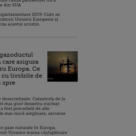
 din cauza pandemiei încă
ve din SUA
roparlamentare 2019: Cum se
cătorii Uniunii Europene și
iza acestui scrutin
 gazoductul
 care asigura
ru Europa. Ce
cu livrările de
i spre
esecretizate: Catastrofa de la
el mai grav dezastru nuclear
 a fost precedată de alte
de mai mică amploare, ascunse
e gaze naturale în Europa.
nit Ucraina marea câștigătoare