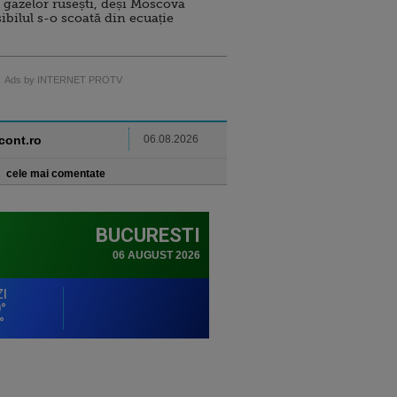
 gazelor rusești, deși Moscova
sibilul s-o scoată din ecuație
Ads by INTERNET PROTV
ncont.ro
06.08.2026
cele mai comentate