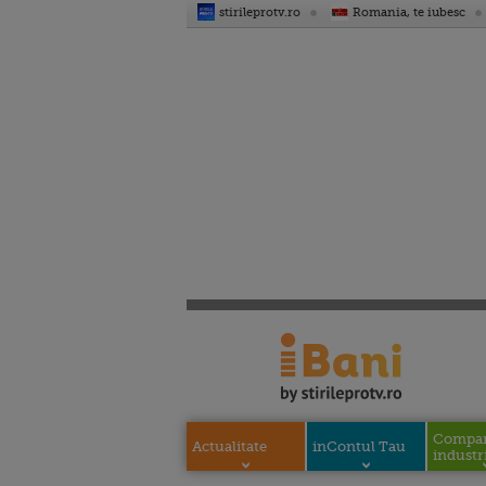
stirileprotv.ro
Romania, te iubesc
Compani
Actualitate
inContul Tau
industri