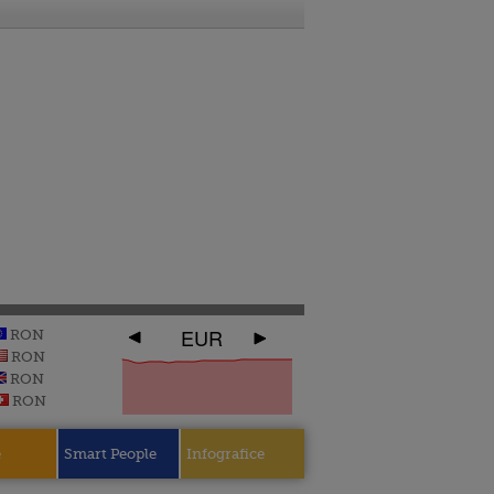
EUR
RON
RON
RON
RON
e
Smart People
Infografice