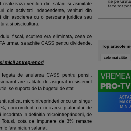
de pe urma
l realizeaza venituri din salarii si asimilate
face tot po
turi din activitati independente, venituri din
uri din asocierea cu o persoana juridica sau
ltura si piscicultura.
lui fiscal, scutirea era eliminata, ceea ce
 PFA urmau sa achite CASS pentru dividende,
Top articole i
cele mai citite
i micii antreprenori
e legata de anularea CASS pentru pensii.
sionarul are calitate de asigurat in sistemul
tiei se suporta de la bugetul de stat.
enit aplicat microintreprinderilor cu un singur
1%, concomitent cu ridicarea plafonului de
 incadrata in definitia microintreprinderii, de
. Totusi, cota de impunere de 3% ramane
le fara niciun salariat.