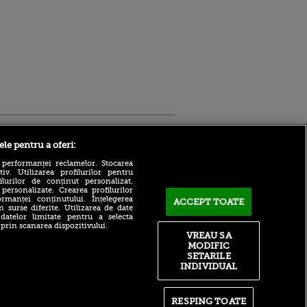
Sport.ro
ele pentru a oferi:
 performanței reclamelor. Stocarea
v. Utilizarea profilurilor pentru
ilurilor de conținut personalizat.
 personalizate. Crearea profilurilor
rmanței conținutului. Înțelegerea
ACCEPT TOATE
n surse diferite. Utilizarea de date
 datelor limitate pentru a selecta
 prin scanarea dispozitivului.
Atmosferă din altă lume la
ntru
VREAU SA
prezentarea lui Mohamed
ita lui,
MODIFIC
Salah la Trabzonspor pe
t tată!
SETARILE
Papara Park
INDIVIDUAL
, Adela
A plecat de la Manchester
rol
City pentru 50.000.000€ și a
V
semnat cu alt club din
RESPING TOATE
Premier League!