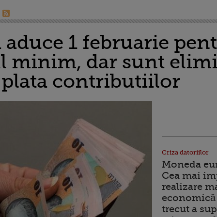
 aduce 1 februarie pent
ul minim, dar sunt elim
 plata contributiilor
Criza datoriilor
Moneda euro
Cea mai im
realizare m
economică 
trecut a sup