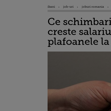
ibani
job-uri
joburi romania
Ce schimbari
creste salari
plafoanele la