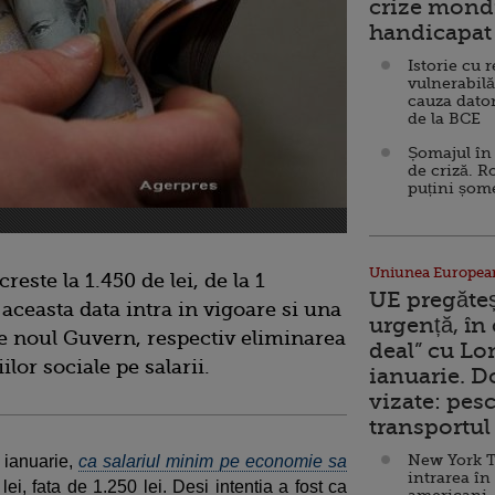
crize mondi
handicapat 
Istorie cu 
vulnerabilă
cauza dator
de la BCE
Șomajul în 
de criză. R
puțini șom
Uniunea Europea
este la 1.450 de lei, de la 1
UE pregăte
 aceasta data intra in vigoare si una
urgență, în
de noul Guvern, respectiv eliminarea
deal” cu Lo
ilor sociale pe salarii.
ianuarie. 
vizate: pesc
transportul 
New York T
i ianuarie,
ca salariul minim pe economie sa
intrarea în
 lei, fata de 1.250 lei. Desi intentia a fost ca