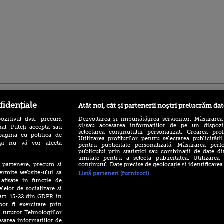
ro
foodstory.ro
Procinema.ro
fidențiale
Atât noi, cât și partenerii noștri prelucrăm dat
ozitivul dvs., precum
Dezvoltarea și îmbunătățirea serviciilor. Măsurarea
și/sau accesarea informațiilor de pe un dispoziti
al. Puteți accepta sau
selectarea conținutului personalizat. Crearea prof
pagina cu politica de
Utilizarea profilurilor pentru selectarea publicității
i și nu vă vor afecta
pentru publicitate personalizată. Măsurarea perfo
publicului prin statistici sau combinații de date di
limitate pentru a selecta publicitatea. Utilizarea
conținutul. Date precise de geolocație și identificarea
te partenere, precum si
(P) Descoperă Lumea
Emoții intense pe
ermite website-ului sa
Listă parteneri (furnizori)
Evenimentelor din România
Sebastian Stan! Iub
 afisate in functie de
cu Transilvania Events!
Annabelle, l-a făcu
elelor de socializare si
(P) Raku, gaming intens și o
 art. 15-22 din GDPR in
Din 14 septembrie
pauză binemeritată cu...
Popescu revine în 
pot fi exercitate prin
pizza Guseppe
principal la Pro T
a tuturor Tehnologiilor
(P) Poți folosi bonurile de
esarea informatiilor de