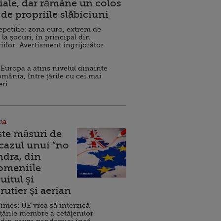
ale, dar rămâne un colos
de propriile slăbiciuni
repetiție: zona euro, extrem de
 la șocuri, în principal din
iilor. Avertisment îngrijorător
Europa a atins nivelul dinainte
omânia, între țările cu cei mai
eri
na
ște măsuri de
 cazul unui ”no
ndra, din
Domeniile
uitul şi
rutier şi aerian
imes: UE vrea să interzică
 țările membre a cetăţenilor