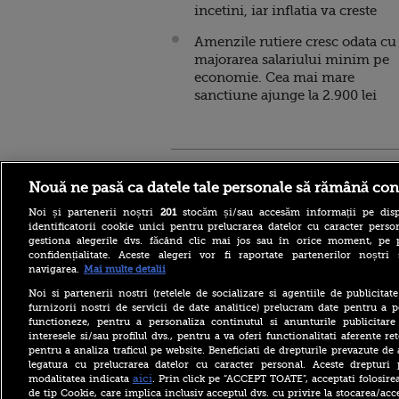
incetini, iar inflatia va creste
Amenzile rutiere cresc odata cu
majorarea salariului minim pe
economie. Cea mai mare
sanctiune ajunge la 2.900 lei
Stirileprotv.ro
ilike-it.
Nouă ne pasă ca datele tale personale să rămână con
Noi și partenerii noștri
201
stocăm și/sau accesăm informații pe disp
identificatorii cookie unici pentru prelucrarea datelor cu caracter person
gestiona alegerile dvs. făcând clic mai jos sau în orice moment, pe 
confidențialitate. Aceste alegeri vor fi raportate partenerilor noștr
navigarea.
Mai multe detalii
Reacția MAE după ce o
româncă a fost arestată în
Noi si partenerii nostri (retelele de socializare si agentiile de publicita
Germania pentru spionaj în
furnizorii nostri de servicii de date analitice) prelucram date pentru a p
favoarea Rusiei
functioneze, pentru a personaliza continutul si anunturile publicitare
interesele si/sau profilul dvs., pentru a va oferi functionalitati aferente ret
Alerta West Nile: două
pentru a analiza traficul pe website. Beneficiati de drepturile prevazute de
persoane au murit, iar
legatura cu prelucrarea datelor cu caracter personal. Aceste drepturi 
numărul cazurilor a ajuns la
10. Măsurile de protecție
aici
modalitatea indicata
. Prin click pe “ACCEPT TOATE”, acceptati folosire
împotriva țânțarilor
de tip Cookie, care implica inclusiv acceptul dvs. cu privire la stocarea/acc