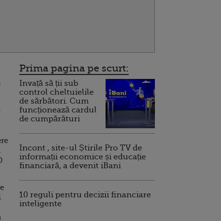
Prima pagina pe scurt:
Invață să ții sub
e
control cheltuielile
de sărbători. Cum
funcționează cardul
"
de cumpărături
ere
Incont , site-ul Știrile Pro TV de
n
informații economice și educație
0
financiară, a devenit iBani
re
10 reguli pentru decizii financiare
i
inteligente
a