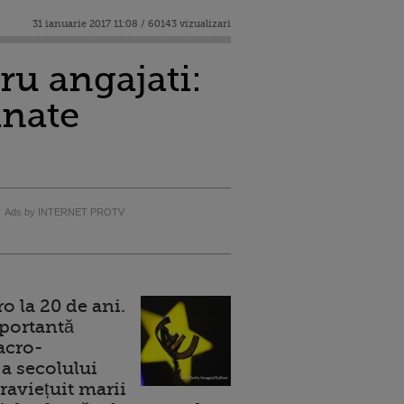
31 ianuarie 2017 11:08 / 60143 vizualizari
ru angajati:
inate
Ads by INTERNET PROTV
 la 20 de ani.
portantă
acro-
a secolului
raviețuit marii