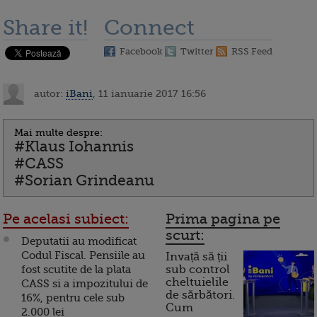
Share it!
Connect
Facebook
Twitter
RSS Feed
autor:
iBani
, 11 ianuarie 2017 16:56
Mai multe despre:
#Klaus Iohannis
#CASS
#Sorian Grindeanu
Pe acelasi subiect:
Prima pagina pe
scurt:
Deputatii au modificat
Codul Fiscal. Pensiile au
Invață să ții
fost scutite de la plata
sub control
cheltuielile
CASS si a impozitului de
de sărbători.
16%, pentru cele sub
Cum
2.000 lei