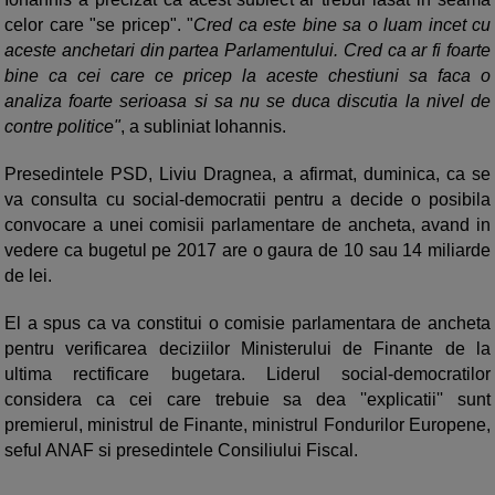
celor care "se pricep". "
Cred ca este bine sa o luam incet cu
aceste anchetari din partea Parlamentului. Cred ca ar fi foarte
bine ca cei care ce pricep la aceste chestiuni sa faca o
analiza foarte serioasa si sa nu se duca discutia la nivel de
contre politice"
, a subliniat Iohannis.
Presedintele PSD, Liviu Dragnea, a afirmat, duminica, ca se
va consulta cu social-democratii pentru a decide o posibila
convocare a unei comisii parlamentare de ancheta, avand in
vedere ca bugetul pe 2017 are o gaura de 10 sau 14 miliarde
de lei.
El a spus ca va constitui o comisie parlamentara de ancheta
pentru verificarea deciziilor Ministerului de Finante de la
ultima rectificare bugetara. Liderul social-democratilor
considera ca cei care trebuie sa dea ''explicatii'' sunt
premierul, ministrul de Finante, ministrul Fondurilor Europene,
seful ANAF si presedintele Consiliului Fiscal.