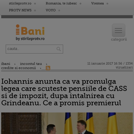
stirileprotv.ro
Romania, te iubesc
Vremea
PROTV NEWS
VOYO
ibani
incontul tau
11 ianuarie 2017 16:56 / 1334
vizualizari
credite si economii
Iohannis anunta ca va promulga
legea care scuteste pensiile de CASS
si de impozit, dupa intalnirea cu
Grindeanu. Ce a promis premierul