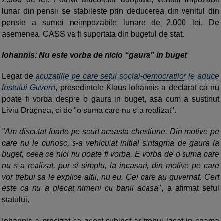
lunar din pensii se stabileste prin deducerea din venitul din
pensie a sumei neimpozabile lunare de 2.000 lei. De
asemenea, CASS va fi suportata din bugetul de stat.
Iohannis: Nu este vorba de nicio “gaura” in buget
Legat de
acuzatiile pe care seful social-democratilor le aduce
fostului Guvern
, presedintele Klaus Iohannis a declarat ca nu
poate fi vorba despre o gaura in buget, asa cum a sustinut
Liviu Dragnea, ci de "o suma care nu s-a realizat".
"Am discutat foarte pe scurt aceasta chestiune. Din motive pe
care nu le cunosc, s-a vehiculat initial sintagma de gaura la
buget, ceea ce nici nu poate fi vorba. E vorba de o suma care
nu s-a realizat, pur si simplu, la incasari, din motive pe care
vor trebui sa le explice altii, nu eu. Cei care au guvernat. Cert
este ca nu a plecat nimeni cu banii acasa
", a afirmat seful
statului.
Iohannis a precizat ca acest subiect ar trebui lasat in seama