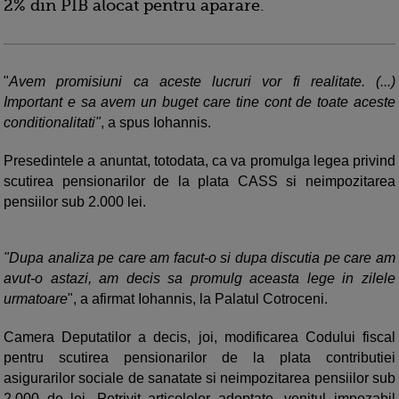
2% din PIB alocat pentru aparare.
"
Avem promisiuni ca aceste lucruri vor fi realitate. (...)
Important e sa avem un buget care tine cont de toate aceste
conditionalitati"
, a spus Iohannis.
Presedintele a anuntat, totodata, ca va promulga legea privind
scutirea pensionarilor de la plata CASS si neimpozitarea
pensiilor sub 2.000 lei.
"Dupa analiza pe care am facut-o si dupa discutia pe care am
avut-o astazi, am decis sa promulg aceasta lege in zilele
urmatoare
", a afirmat Iohannis, la Palatul Cotroceni.
Camera Deputatilor a decis, joi, modificarea Codului fiscal
pentru scutirea pensionarilor de la plata contributiei
asigurarilor sociale de sanatate si neimpozitarea pensiilor sub
2.000 de lei. Potrivit articolelor adoptate, venitul impozabil