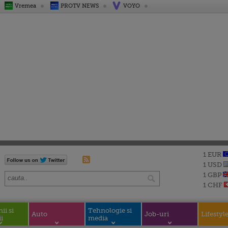
Vremea
PROTV NEWS
VOYO
1 EUR
1 USD
1 GBP
1 CHF
i si
Tehnologie si
Auto
Job-uri
Lifestyl
i
media