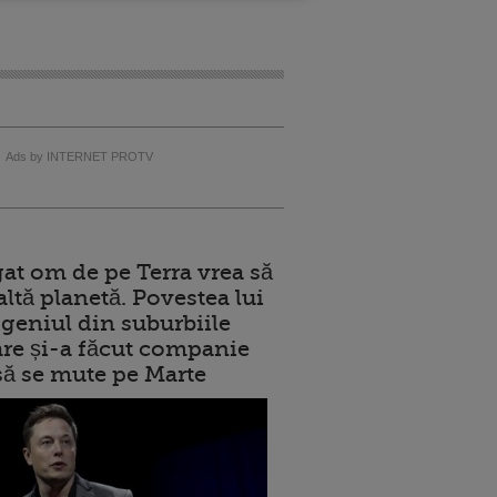
Ads by INTERNET PROTV
at om de pe Terra vrea să
altă planetă. Povestea lui
geniul din suburbiile
care și-a făcut companie
 să se mute pe Marte