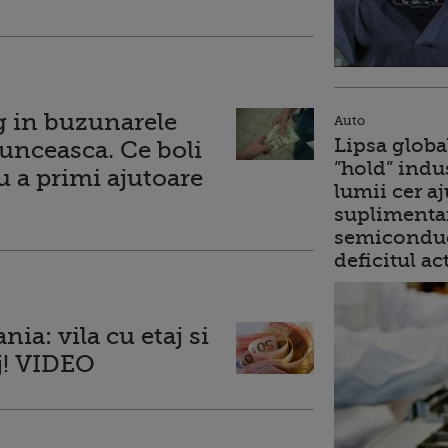
g in buzunarele
Auto
Lipsa globa
munceasca. Ce boli
”hold” indu
 a primi ajutoare
lumii cer a
suplimentar
semiconduc
deficitul ac
ia: vila cu etaj si
j! VIDEO