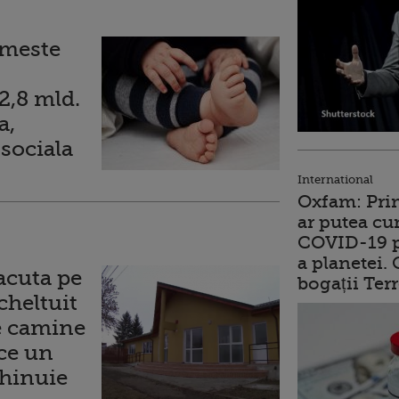
imeste
 2,8 mld.
a,
 sociala
International
Oxfam: Prim
ar putea cu
COVID-19 p
a planetei.
acuta pe
bogații Ter
cheltuit
e camine
ce un
chinuie