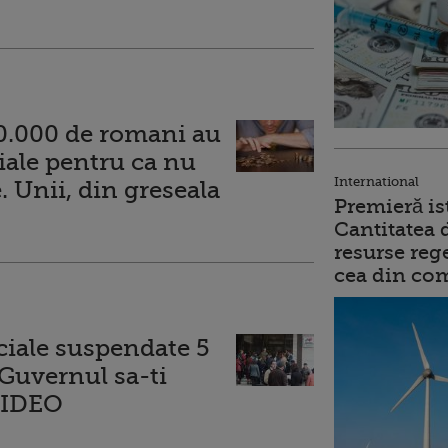
40.000 de romani au
iale pentru ca nu
International
. Unii, din greseala
Premieră is
Cantitatea 
resurse reg
cea din comb
ociale suspendate 5
 Guvernul sa-ti
 VIDEO