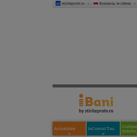
stirileprotv.ro
Romania, te iubesc
Compani
Actualitate
inContul Tau
industri