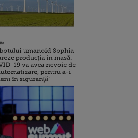
dia
robotului umanoid Sophia
reze producția în masă:
ID-19 va avea nevoie de
utomatizare, pentru a-i
eni în siguranţă"