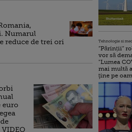
 Romania,
ii. Numarul
se reduce de trei ori
Tehnologie si me
”Părinții” 
vor să dema
"Lumea COV
mai multă a
ţine pe oam
orbi
nual
e euro
Legea
nde
t VIDEO