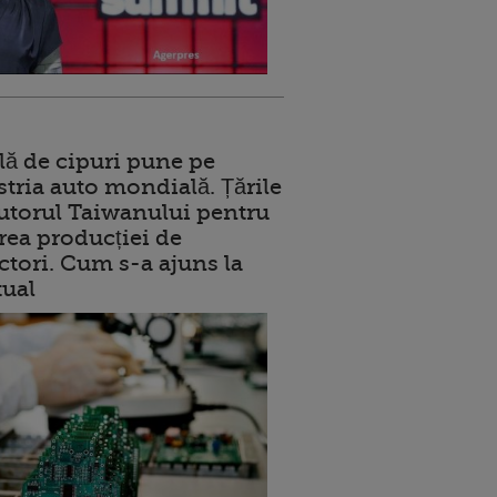
lă de cipuri pune pe
stria auto mondială. Țările
jutorul Taiwanului pentru
ea producției de
tori. Cum s-a ajuns la
tual