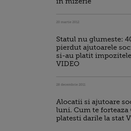
in mizerie
20 martie 2012
Statul nu glumeste: 
pierdut ajutoarele soc
si-au platit impozitele
VIDEO
28 decembrie 2011
Alocatii si ajutoare s
luni. Cum te forteaza
platesti darile la stat