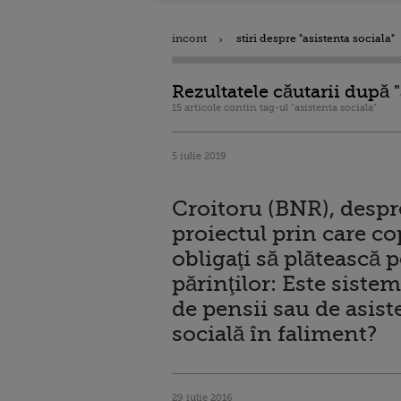
incont
stiri despre "asistenta sociala"
Rezultatele căutarii după "
15 articole contin tag-ul "asistenta sociala"
5 iulie 2019
Croitoru (BNR), despr
proiectul prin care cop
obligaţi să plătească 
părinţilor: Este siste
de pensii sau de asist
socială în faliment?
29 iulie 2016