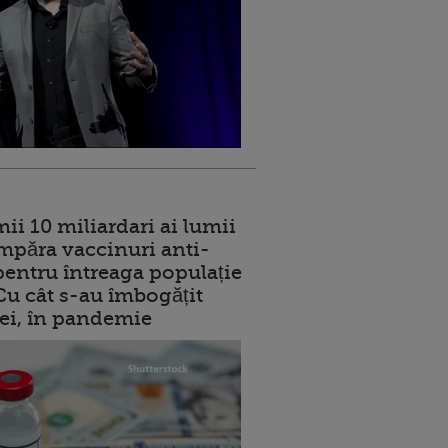
ii 10 miliardari ai lumii
mpăra vaccinuri anti-
entru întreaga populație
 Cu cât s-au îmbogățit
rei, în pandemie