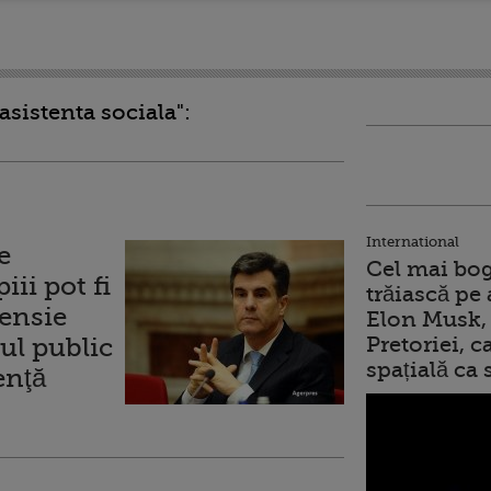
asistenta sociala":
International
e
Cel mai bog
iii pot fi
trăiască pe 
pensie
Elon Musk, 
mul public
Pretoriei, 
spațială ca
enţă