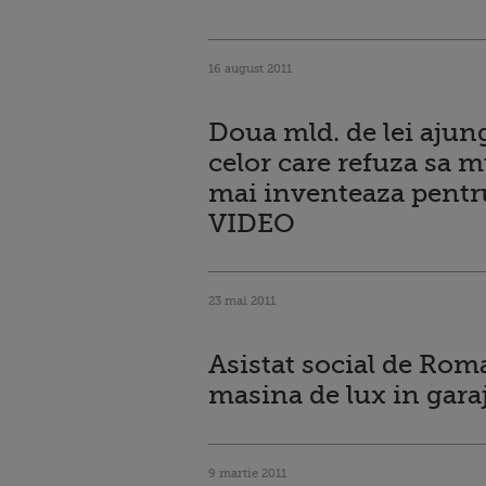
16 august 2011
Doua mld. de lei ajun
celor care refuza sa 
mai inventeaza pentru
VIDEO
23 mai 2011
Asistat social de Roman
masina de lux in gara
9 martie 2011