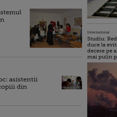
sistemul
in
International
Studiu: Red
duce la evit
decese pe a
mai puțin p
oc: asistentii
opiii din