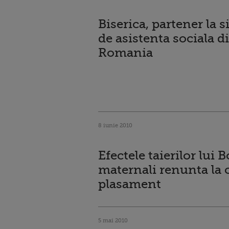
Biserica, partener la 
de asistenta sociala d
Romania
8 iunie 2010
Efectele taierilor lui B
maternali renunta la c
plasament
5 mai 2010