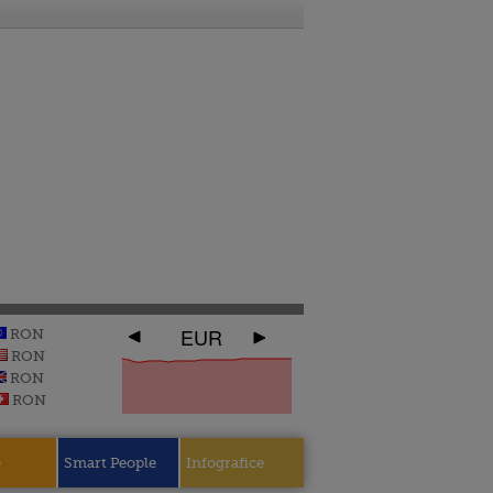
EUR
RON
RON
RON
RON
e
Smart People
Infografice