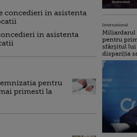
International
Miliardarul
oncedieri in asistenta
pentru prim
catii
sfârşitul l
dispariția s
emnizatia pentru
mai primesti la