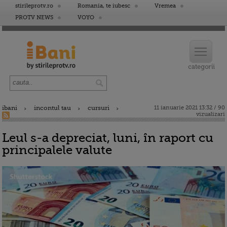
stirileprotv.ro
Romania, te iubesc
Vremea
PROTV NEWS
VOYO
ibani
incontul tau
cursuri
11 ianuarie 2021 13:32 / 90
vizualizari
Leul s-a depreciat, luni, în raport cu
principalele valute