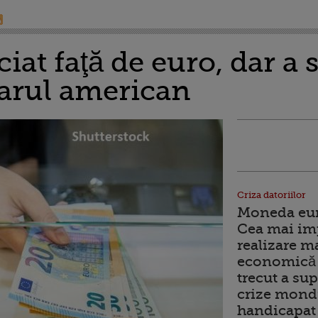
ciat faţă de euro, dar a 
larul american
Criza datoriilor
Moneda euro
Cea mai im
realizare m
economică 
trecut a sup
crize mondi
handicapat 