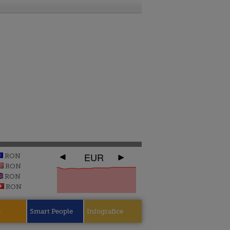
EUR
RON
RON
RON
RON
e
Smart People
Infografice