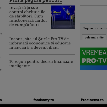
Prima pagina pe scurt:
Invață să ții sub
t
control cheltuielile
de sărbători. Cum
funcționează cardul
de cumpărături
Top articole i
ar
cele mai citite
Incont , site-ul Știrile Pro TV de
informații economice și educație
financiară, a devenit iBani
ă
10 reguli pentru decizii financiare
inteligente
t
ro
foodstory.ro
Procinema.ro