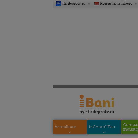
stirileprotv.ro
Romania, te iubesc
Compani
Actualitate
inContul Tau
industri