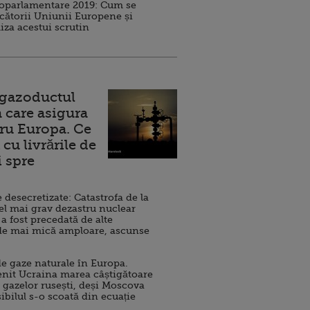
roparlamentare 2019: Cum se
cătorii Uniunii Europene și
iza acestui scrutin
 gazoductul
 care asigura
ru Europa. Ce
cu livrările de
i spre
esecretizate: Catastrofa de la
el mai grav dezastru nuclear
 a fost precedată de alte
de mai mică amploare, ascunse
e gaze naturale în Europa.
nit Ucraina marea câștigătoare
 gazelor rusești, deși Moscova
sibilul s-o scoată din ecuație