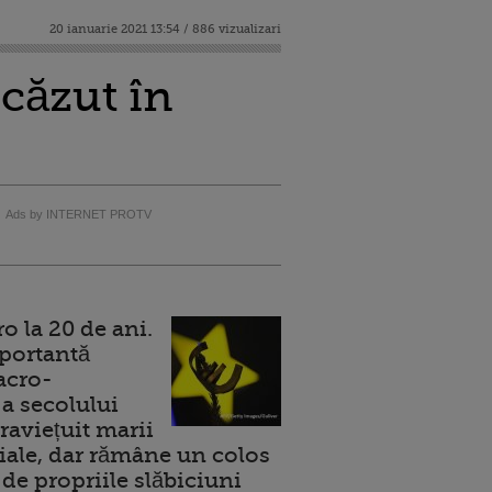
20 ianuarie 2021 13:54 / 886 vizualizari
scăzut în
Ads by INTERNET PROTV
 la 20 de ani.
portantă
acro-
a secolului
raviețuit marii
ale, dar rămâne un colos
de propriile slăbiciuni