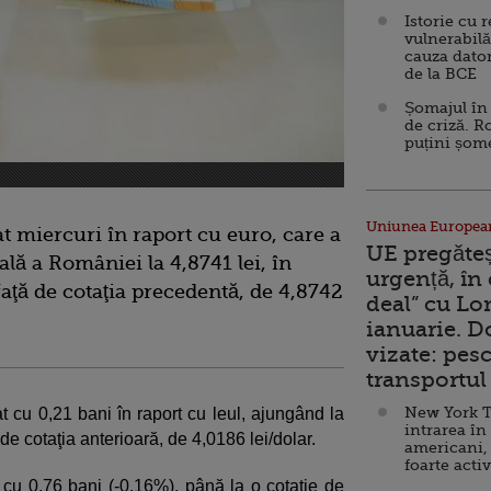
Istorie cu 
vulnerabilă
cauza dator
de la BCE
Șomajul în 
de criză. R
puțini șom
Uniunea Europea
t miercuri în raport cu euro, care a
UE pregăte
ală a României la 4,8741 lei, în
urgență, în
aţă de cotaţia precedentă, de 4,8742
deal” cu Lo
ianuarie. 
vizate: pesc
transportul 
New York T
at cu 0,21 bani în raport cu leul, ajungând la
intrarea în
de cotaţia anterioară, de 4,0186 lei/dolar.
americani,
foarte acti
t cu 0,76 bani (-0,16%), până la o cotaţie de