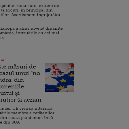
repetiție: zona euro, extrem de
 la șocuri, în principal din
iilor. Avertisment îngrijorător
Europa a atins nivelul dinainte
omânia, între țările cu cei mai
eri
na
ște măsuri de
 cazul unui ”no
ndra, din
Domeniile
uitul şi
rutier şi aerian
imes: UE vrea să interzică
 țările membre a cetăţenilor
 din cauza pandemiei încă
ve din SUA