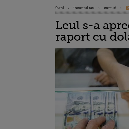
ibani
incontul tau
cursuri
Leul s-a apre
raport cu do