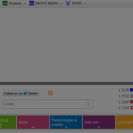
Vremea
PROTV NEWS
VOYO
1 EUR
1 USD
1 GBP
1 CHF
i si
Tehnologie si
Auto
Job-uri
Lifestyl
i
media