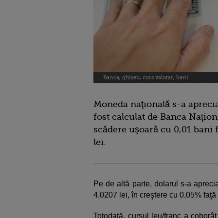
Banca, ghiseu, curs valutar, bani
Moneda naţională s-a aprecia
fost calculat de Banca Naţion
scădere uşoară cu 0,01 bani f
lei.
Pe de altă parte, dolarul s-a apreci
4,0207 lei, în creştere cu 0,05% faţă 
Totodată, cursul leu/franc a coborâ