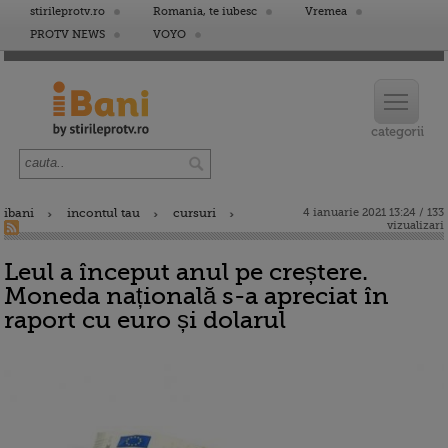
stirileprotv.ro
Romania, te iubesc
Vremea
PROTV NEWS
VOYO
ibani
incontul tau
cursuri
4 ianuarie 2021 13:24 / 133
vizualizari
Leul a început anul pe creștere.
Moneda națională s-a apreciat în
raport cu euro și dolarul