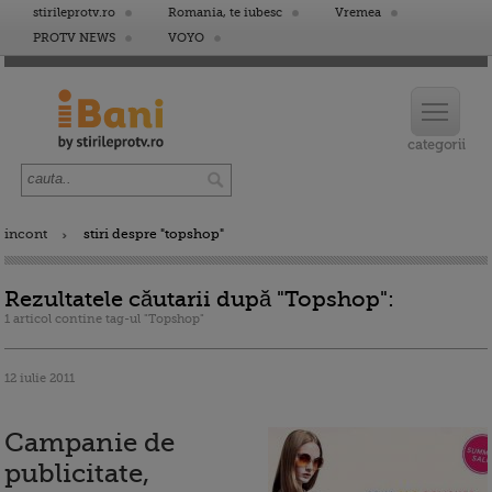
stirileprotv.ro
Romania, te iubesc
Vremea
PROTV NEWS
VOYO
incont
stiri despre "topshop"
Rezultatele căutarii după "Topshop":
1 articol contine tag-ul "Topshop"
12 iulie 2011
Campanie de
publicitate,