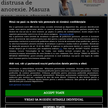
distrusa de
anorexie. Masura
zero, prea stramta
pentru un renumit
Nouă ne pasă ca datele tale personale să rămână confidențiale
Noi și partenerii noștri
201
stocăm și/sau accesăm informații pe dispozitivul dvs., precum identificatorii
retailer britanic
cookie unici pentru prelucrarea datelor cu caracter personal. Puteți accepta sau gestiona alegerile dvs.
făcând clic mai jos sau în orice moment, pe pagina cu politica de confidențialitate. Aceste alegeri vor fi
raportate partenerilor noștri și nu vă vor afecta navigarea.
Mai multe detalii
Noi si partenerii nostri (retelele de socializare si agentiile de publicitate partenere, precum si furnizorii
nostri de servicii de date analitice) prelucram date pentru a permite website-ului sa functioneze, pentru a
personaliza continutul si anunturile publicitare afisate in functie de interesele si/sau profilul dvs., pentru a
va oferi functionalitati aferente retelelor de socializare si pentru a analiza traficul pe website. Beneficiati
de drepturile prevazute de art. 15-22 din GDPR in legatura cu prelucrarea datelor cu caracter personal.
1 - 1 (din 1)
Aceste drepturi pot fi exercitate prin modalitatea indicata
aici
. Prin click pe “ACCEPT TOATE”, acceptati
folosirea tuturor Tehnologiilor de tip Cookie, care implica inclusiv acceptul dvs. cu privire la
stocarea/accesarea informatiilor de catre Vendor-ii cu care colaboram. Prin click pe “VREAU SA MODIFIC
SETARILE INDIVIDUAL” puteti schimba preferintele in mod individual, mai putin cele legate de cookie
strict necesare pentru functionarea website-ului.
Atât noi, cât și partenerii noștri prelucrăm datele pentru a oferi:
Copyright © 2026 PRO TV S.R.L |
Politica de Cookie
|
Dezvoltarea și îmbunătățirea serviciilor. Măsurarea performanței reclamelor. Stocarea și/sau accesarea
Politica Confidentialitate
|
RSS
informațiilor de pe un dispozitiv. Utilizarea profilurilor pentru selectarea conținutului personalizat. Crearea
profilurilor de conținut personalizat. Utilizarea profilurilor pentru selectarea publicității personalizate.
Crearea profilurilor pentru publicitate personalizată. Măsurarea performanței conținutului. Înțelegerea
publicului prin statistici sau combinații de date din surse diferite. Utilizarea de date limitate pentru a
selecta publicitatea. Utilizarea datelor limitate pentru a selecta conținutul. Date precise de geolocație și
identificarea prin scanarea dispozitivului.
Listă parteneri (furnizori)
ACCEPT TOATE
VREAU SA MODIFIC SETARILE INDIVIDUAL
RESPING TOATE