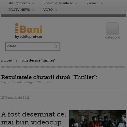
stirileprotv.ro
Romania, te iubesc
Vremea
PROTV NEWS
VOYO
incont
stiri despre "thriller"
Rezultatele căutarii după "Thriller":
1 articol contine tag-ul "Thriller"
27 decembrie 2011
A fost desemnat cel
mai bun videoclip