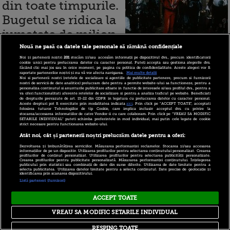
din toate timpurile.
Bugetul se ridica la
jumatate de milion
de dolari
Nouă ne pasă ca datele tale personale să rămână confidențiale
Noi și partenerii noștri
201
stocăm și/sau accesăm informații pe dispozitivul dvs., precum identificatorii
cookie unici pentru prelucrarea datelor cu caracter personal. Puteți accepta sau gestiona alegerile dvs.
făcând clic mai jos sau în orice moment, pe pagina cu politica de confidențialitate. Aceste alegeri vor fi
raportate partenerilor noștri și nu vă vor afecta navigarea.
Mai multe detalii
Noi si partenerii nostri (retelele de socializare si agentiile de publicitate partenere, precum si furnizorii
nostri de servicii de date analitice) prelucram date pentru a permite website-ului sa functioneze, pentru a
1 - 1 (din 1)
personaliza continutul si anunturile publicitare afisate in functie de interesele si/sau profilul dvs., pentru a
va oferi functionalitati aferente retelelor de socializare si pentru a analiza traficul pe website. Beneficiati
de drepturile prevazute de art. 15-22 din GDPR in legatura cu prelucrarea datelor cu caracter personal.
Aceste drepturi pot fi exercitate prin modalitatea indicata
aici
. Prin click pe “ACCEPT TOATE”, acceptati
folosirea tuturor Tehnologiilor de tip Cookie, care implica inclusiv acceptul dvs. cu privire la
stocarea/accesarea informatiilor de catre Vendor-ii cu care colaboram. Prin click pe “VREAU SA MODIFIC
SETARILE INDIVIDUAL” puteti schimba preferintele in mod individual, mai putin cele legate de cookie
strict necesare pentru functionarea website-ului.
Copyright © 2026 PRO TV S.R.L |
Politica de Cookie
|
Atât noi, cât și partenerii noștri prelucrăm datele pentru a oferi:
Politica Confidentialitate
|
RSS
Dezvoltarea și îmbunătățirea serviciilor. Măsurarea performanței reclamelor. Stocarea și/sau accesarea
informațiilor de pe un dispozitiv. Utilizarea profilurilor pentru selectarea conținutului personalizat. Crearea
profilurilor de conținut personalizat. Utilizarea profilurilor pentru selectarea publicității personalizate.
Crearea profilurilor pentru publicitate personalizată. Măsurarea performanței conținutului. Înțelegerea
publicului prin statistici sau combinații de date din surse diferite. Utilizarea de date limitate pentru a
selecta publicitatea. Utilizarea datelor limitate pentru a selecta conținutul. Date precise de geolocație și
identificarea prin scanarea dispozitivului.
Listă parteneri (furnizori)
ACCEPT TOATE
VREAU SA MODIFIC SETARILE INDIVIDUAL
RESPING TOATE