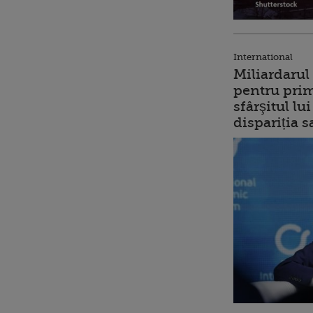
International
Miliardarul
pentru prim
sfârşitul l
dispariția s