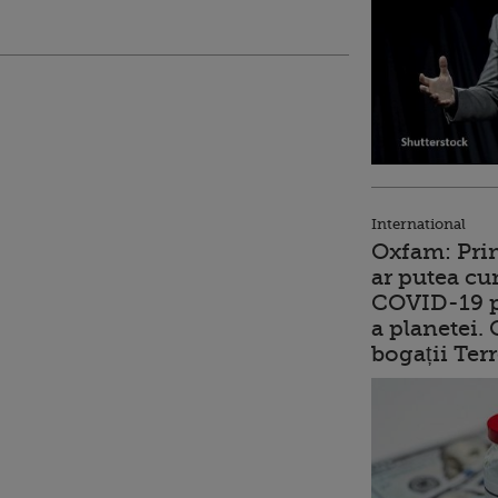
International
Oxfam: Prim
ar putea cu
COVID-19 p
a planetei.
bogații Ter