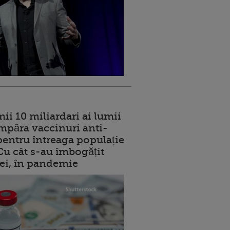
ii 10 miliardari ai lumii
mpăra vaccinuri anti-
entru întreaga populație
 Cu cât s-au îmbogățit
rei, în pandemie