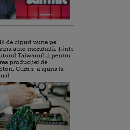
lă de cipuri pune pe
stria auto mondială. Țările
jutorul Taiwanului pentru
ea producției de
tori. Cum s-a ajuns la
tual