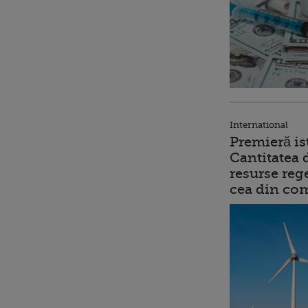
International
Premieră is
Cantitatea 
resurse reg
cea din comb