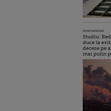
International
Studiu: Red
duce la evit
decese pe a
mai puțin p