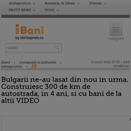
stirileprotv.ro
Romania, te iubesc
Vremea
PROTV NEWS
VOYO
ibani
companii si industrii
5 iunie 2012 07:55 / 1168
vizualizari
transporturi
Bulgarii ne-au lasat din nou in urma.
Construiesc 300 de km de
autostrada, in 4 ani, si cu bani de la
altii VIDEO