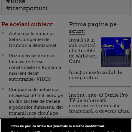
#Ruse
#transporturi
Pe acelasi subiect:
Prima pagina pe
scurt:
Autostrazile nimanui.
Sefa Companiei de
Invață să ții
Drumuri a demisionat
sub control
cheltuielile
Prizonieri pe drumuri
de sărbători.
Cum
fara iesire. Ce se
construieste in Romania
funcționează cardul de
mai lent decat
cumpărături
autostrazile? VIDEO
Compania de autostrazi
Incont , site-ul Știrile Pro
incaseaza 30 mil. euro pe
TV de informații
an din tarifele de trecere
economice și educație
a podurilor dunarene, dar
financiară, a devenit iBani
romanii inca circula pe
podurile de la 1900
Nouă ne pasă ca datele tale personale să rămână confidențiale
10 reguli pentru decizii
Ministrul Transporturilor