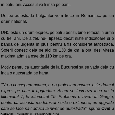
in patru ani. Accesul va fi insa pe bani.
De pe autostrada bulgarilor vom trece in Romania... pe un
drum national.
DN5 este un drum expres, pe patru benzi, bine refacut in urma
cu trei ani. De altfel, nu-i lipsesc decat niste indicatoare si o
banda de urgenta in plus pentru a fis considerat autostrada.
Soferii gonesc deja pe aici cu 130 de km la ora, desi viteza
maxima admisa este de 110 km pe ora.
Motiv pentru ca autoritatile de la Bucuresti sa se vada deja cu
inca o autostrada pe harta.
"Nu o concepem acuma, nu o proiectam acuma. este drumul
expres pe care il upgradam. Acum se lucreaza inca de la
kilometrul 7, la kilometrul 19. Problema o avem la Giurgiu,
pentru ca aceasta modernizare este o extindere, un upgrade
care se face sa-l aduca la nivel de autostrada"
, spune
Ovidiu
Silaghi
, ministrul Transporturilor.