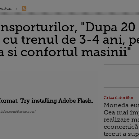
porturi
nsporturilor, "Dupa 20 
cu trenul de 3-4 ani, p
a si confortul masinii"
Criza datoriilor
ormat. Try installing Adobe Flash.
Moneda euro
Cea mai im
.adobe.com/flashplayer/
realizare m
economică 
trecut a sup