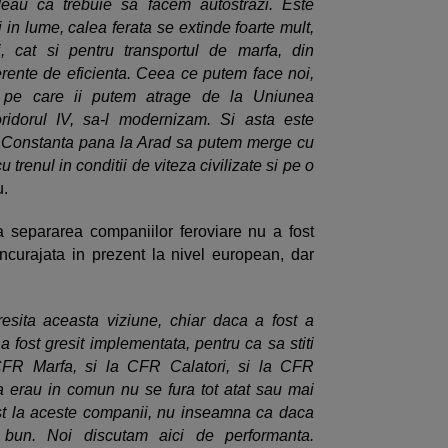
eau ca trebuie sa facem autostrazi. Este
 in lume, calea ferata se extinde foarte mult,
i, cat si pentru transportul de marfa, din
rente de eficienta. Ceea ce putem face noi,
i pe care ii putem atrage de la Uniunea
idorul IV, sa-l modernizam. Si asta este
a Constanta pana la Arad sa putem merge cu
 trenul in conditii de viteza civilizate si pe o
u.
ca separarea companiilor feroviare nu a fost
 incurajata in prezent la nivel european, dar
esita aceasta viziune, chiar daca a fost a
fost gresit implementata, pentru ca sa stiti
 CFR Marfa, si la CFR Calatori, si la CFR
a erau in comun nu se fura tot atat sau mai
t la aceste companii, nu inseamna ca daca
un. Noi discutam aici de performanta.