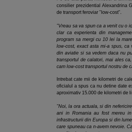
consilier prezidential Alexandrina
de transport feroviar "low-cost".
"Vreau sa va spun ca a venit cu o id
clar ca experienta din managemen
program sa mergi cu 10 lei la mare.
low-cost, exact asta mi-a spus, ca 
din aviatie si sa vedem daca nu pu
transportul de calatori, mai ales ca
cam low-cost transportul nostru de ca
Intrebat cate mii de kilometri de cal
oficialul a spus ca nu detine date 
aproximativ 15.000 de kilometri de lin
"Noi, la ora actuala, si din neferici
ani in Romania au fost mereu in c
infrastructurii din Europa si din lum
care spuneau ca n-avem nevoie. Can