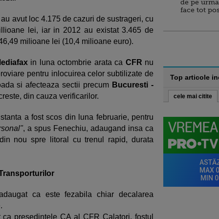
de pe urma
face tot po
 au avut loc 4.175 de cazuri de sustrageri, cu
lioane lei, iar in 2012 au existat 3.465 de
46,49 milioane lei (10,4 milioane euro).
ediafax
in luna octombrie arata ca
CFR
nu
viare pentru inlocuirea celor subtilizate de
Top articole i
ioada si afecteaza sectii precum
Bucuresti -
creste, din cauza verificarilor.
cele mai citite
stanta a fost scos din luna februarie, pentru
rsonal"
, a spus Fenechiu, adaugand insa ca
in nou spre litoral cu trenul rapid, durata
 Transporturilor
 adaugat ca este fezabila chiar decalarea
.
at ca presedintele CA al CFR Calatori, fostul