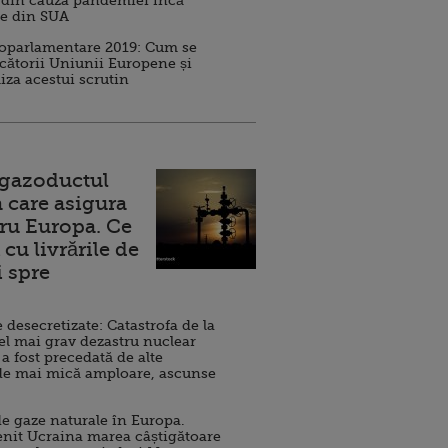
 din cauza pandemiei încă
ve din SUA
roparlamentare 2019: Cum se
cătorii Uniunii Europene și
iza acestui scrutin
 gazoductul
 care asigura
ru Europa. Ce
cu livrările de
i spre
esecretizate: Catastrofa de la
el mai grav dezastru nuclear
 a fost precedată de alte
de mai mică amploare, ascunse
e gaze naturale în Europa.
nit Ucraina marea câștigătoare