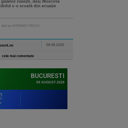
 gazelor rusești, deși Moscova
sibilul s-o scoată din ecuație
Ads by INTERNET PROTV
ncont.ro
09.08.2026
cele mai comentate