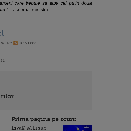
ameni care trebuie sa aiba cel putin doua
recti
", a afirmat ministrul.
t
Twitter
RSS Feed
:31
rilor
Prima pagina pe scurt:
Invață să ții sub