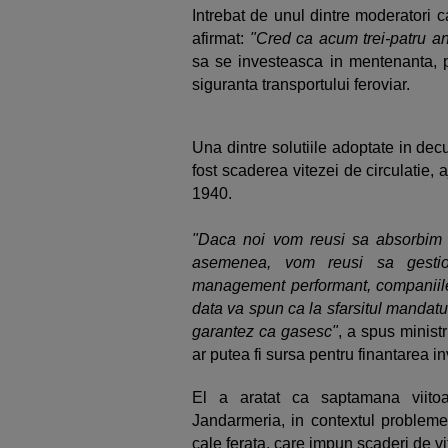
Intrebat de unul dintre moderatori c
afirmat:
"Cred ca acum trei-patru an
sa se investeasca in mentenanta, p
siguranta transportului feroviar.
Una dintre solutiile adoptate in dec
fost scaderea vitezei de circulatie, a
1940.
"Daca noi vom reusi sa absorbim 
asemenea, vom reusi sa gesti
management performant, companiile
data va spun ca la sfarsitul mandat
garantez ca gasesc"
, a spus ministr
ar putea fi sursa pentru finantarea in
El a aratat ca saptamana viito
Jandarmeria, in contextul probleme
cale ferata, care impun scaderi de vi