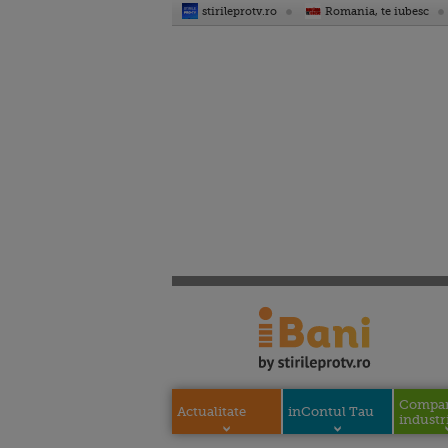
stirileprotv.ro
Romania, te iubesc
Compani
Actualitate
inContul Tau
industri