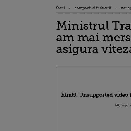
ibani
companii si industrii
trans
Ministrul Tra
am mai mers 
asigura vitez
html5: Unsupported video f
http://get