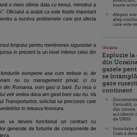
americani,
and a mers ultima data cu trenul, ministrul a
foarte acti
i".
Oficialul a aratat ca este foarte important
Alegeri eu
entru a rezolva problemele care pot afecta
aleg condu
care este m
ursul timpului pentru mentinerea sigurantei a
Ucraina
junsa in prezent la un nivel inferior celui din
Explozie la
din Ucraina
gazele pent
fondurile europene asa cum trebuie si, de
se întâmplă 
onam nu cu management privat, ci cu
gaze ruseșt
 din Romania, vom gasi si bani. Eu inca o
continent
ului veti vedea daca am gasit bani sau nu. Va
Documente d
ul Transporturilor, solicitat sa precizeze care
Cernobîl, c
vestetiilor in reteaua feroviara.
din istorie,
accidente 
de URSS
are va deveni functional un contract cu
lor generate de furturile de componente de
Inundație d
Cum a deve
teza.