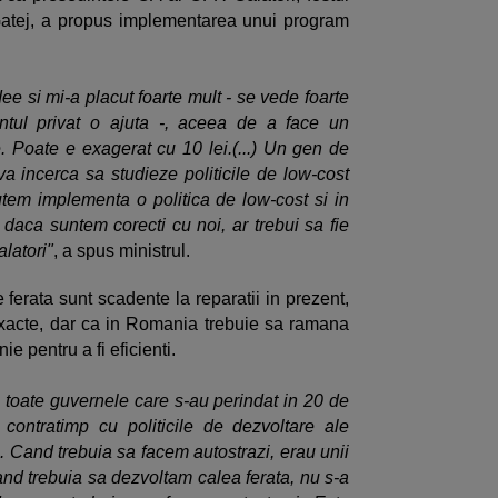
 Gatej, a propus implementarea unui program
ee si mi-a placut foarte mult - se vede foarte
tul privat o ajuta -, aceea de a face un
 Poate e exagerat cu 10 lei.(...) Un gen de
va incerca sa studieze politicile de low-cost
tem implementa o politica de low-cost si in
, daca suntem corecti cu noi, ar trebui sa fie
latori"
, a spus ministrul.
e ferata sunt scadente la reparatii in prezent,
exacte, dar ca in Romania trebuie sa ramana
ie pentru a fi eficienti.
re toate guvernele care s-au perindat in 20 de
ontratimp cu politicile de dezvoltare ale
e. Cand trebuia sa facem autostrazi, erau unii
d trebuia sa dezvoltam calea ferata, nu s-a