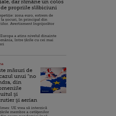
ale, dar rămâne un colos
de propriile slăbiciuni
repetiție: zona euro, extrem de
 la șocuri, în principal din
iilor. Avertisment îngrijorător
Europa a atins nivelul dinainte
omânia, între țările cu cei mai
eri
na
ște măsuri de
 cazul unui ”no
ndra, din
Domeniile
uitul şi
rutier şi aerian
imes: UE vrea să interzică
 țările membre a cetăţenilor