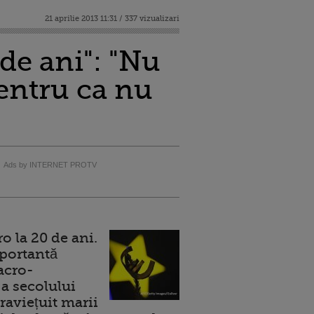
21 aprilie 2013 11:31 / 337 vizualizari
de ani": "Nu
entru ca nu
Ads by INTERNET PROTV
 la 20 de ani.
portantă
acro-
a secolului
raviețuit marii