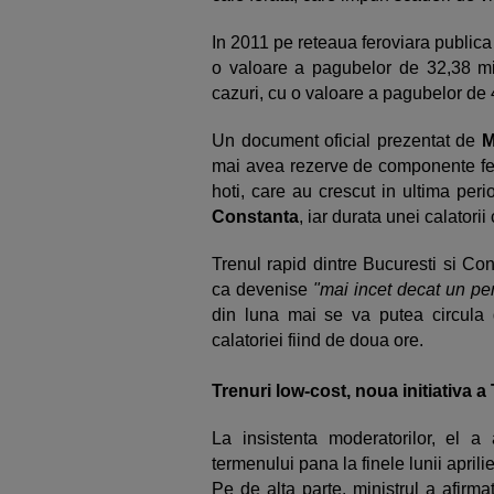
In 2011 pe reteaua feroviara publica
o valoare a pagubelor de 32,38 mil
cazuri, cu o valoare a pagubelor de 
Un document oficial prezentat de
M
mai avea rezerve de componente fero
hoti, care au crescut in ultima per
Constanta
, iar durata unei calatorii 
Trenul rapid dintre Bucuresti si Con
ca devenise
"mai incet decat un pe
din luna mai se va putea circula d
calatoriei fiind de doua ore.
Trenuri low-cost, noua initiativa a
La insistenta moderatorilor, el a
termenului pana la finele lunii aprilie
Pe de alta parte, ministrul a afirm