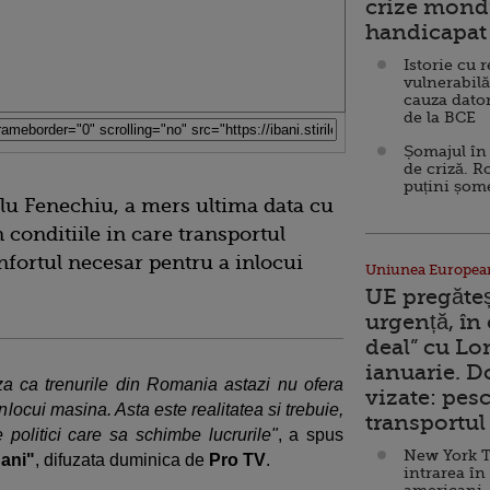
crize mondi
handicapat 
Istorie cu 
vulnerabilă
cauza dator
de la BCE
Șomajul în 
de criză. R
puțini șom
elu Fenechiu, a mers ultima data cu
 conditiile in care transportul
onfortul necesar pentru a inlocui
Uniunea Europea
UE pregăte
urgență, în
deal” cu Lo
ianuarie. 
 ca trenurile din Romania astazi nu ofera
vizate: pesc
nlocui masina. Asta este realitatea si trebuie,
transportul 
olitici care sa schimbe lucrurile"
, a spus
New York T
ani"
, difuzata duminica de
Pro TV
.
intrarea în