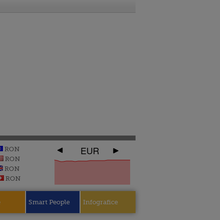
EUR
RON
RON
RON
RON
e
Smart People
Infografice