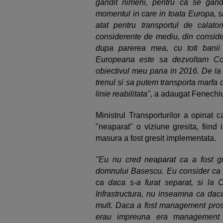
gandit nimeni, pentru ca se gand
momentul in care in toata Europa, si
atat pentru transportul de calator
considerente de mediu, din conside
dupa parerea mea, cu toti bani
Europeana este sa dezvoltam Cor
obiectivul meu pana in 2016. De l
trenul si sa putem transporta marfa cu
linie reabilitata"
, a adaugat Fenechi
Ministrul Transporturilor a opinat 
"neaparat" o viziune gresita, fiind
masura a fost gresit implementata.
"Eu nu cred neaparat ca a fost gr
domnului Basescu. Eu consider ca a 
ca daca s-a furat separat, si la
Infrastructura, nu inseamna ca dac
mult. Daca a fost management pros
erau impreuna era management b