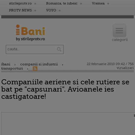
stirileprotv.ro
Romania, te iubesc
Vremea
PROTV NEWS
VOYO
ibani
companii si industrii
22 februarie 2010 09:42 / 756
vizualizari
transporturi
Companiile aeriene si cele rutiere se
bat pe "capsunari". Avioanele ies
castigatoare!