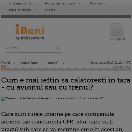
stirileprotv.ro
Romania, te iubesc
Vremea
PROTV NEWS
VOYO
ibani
actualitate
social
4 februarie 2010 11:12 / 470
vizualizari
Cum e mai ieftin sa calatoresti in tara
- cu avionul sau cu trenul?
Care sunt rutele interne pe care companiile
aeriene fac concurenta CFR-ului, care va fi
pragul sub care se va mentine euro in acest an,