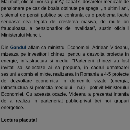
Mai mult, oficialii vor sa punÄƒ capat si dosarelor medicale de
pensionare pe caz de boala obtinute pe spaga. „In ultimii ani,
sistemul de pensii publice se confrunta cu o problema foarte
serioasa: cea legata de cresterea masiva, de multe ori
frauduloasa, a pensionarilor de invalidate”, sustin oficialii
Ministerului Muncii.
Din
Gandul
aflam ca ministrul Economiei, Adriean Videanu,
mizeaza pe investitorii chinezi pentru a dezvolta proiecte in
energie, infrastructura si mediu. "Partenerii chinezi au fost
invitati sa selecteze ai sa propuna, in cadrul urmatoarei
sesiuni a comisiei mixte, realizarea in Romania a 4-5 proiecte
de dezvoltare economica in domeniile vizate (energia,
infrastructura si protectia mediului - n.r.)", potrivit Ministerului
Economiei. Cu aceasta ocazie, Videanu a prezentat intentia
de a realiza in parteneriat public-privat trei noi grupuri
energetice.
Lectura placuta!