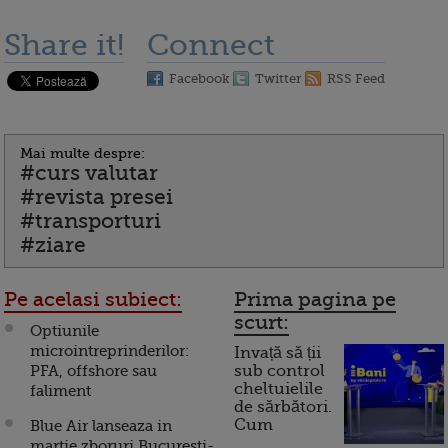
Share it!
Connect
Facebook
Twitter
RSS Feed
Mai multe despre:
#curs valutar
#revista presei
#transporturi
#ziare
Pe acelasi subiect:
Prima pagina pe
scurt:
Optiunile
microintreprinderilor:
Invață să ții
PFA, offshore sau
sub control
cheltuielile
faliment
de sărbători.
Cum
Blue Air lanseaza in
martie zboruri Bucuresti-