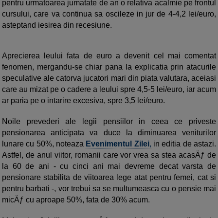
pentru urmatoarea jumatate de an o relativa acalmie pe frontul
cursului, care va continua sa oscileze in jur de 4-4,2 lei/euro,
asteptand iesirea din recesiune.
Aprecierea leului fata de euro a devenit cel mai comentat
fenomen, mergandu-se chiar pana la explicatia prin atacurile
speculative ale catorva jucatori mari din piata valutara, aceiasi
care au mizat pe o cadere a leului spre 4,5-5 lei/euro, iar acum
ar paria pe o intarire excesiva, spre 3,5 lei/euro.
Noile prevederi ale legii pensiilor in ceea ce priveste
pensionarea anticipata va duce la diminuarea veniturilor
lunare cu 50%, noteaza
Evenimentul Zilei
,
in editia de astazi.
Astfel, de anul viitor, romanii care vor vrea sa stea acasÄƒ de
la 60 de ani - cu cinci ani mai devreme decat varsta de
pensionare stabilita de viitoarea lege atat pentru femei, cat si
pentru barbati -, vor trebui sa se multumeasca cu o pensie mai
micÄƒ cu aproape 50%, fata de 30% acum.