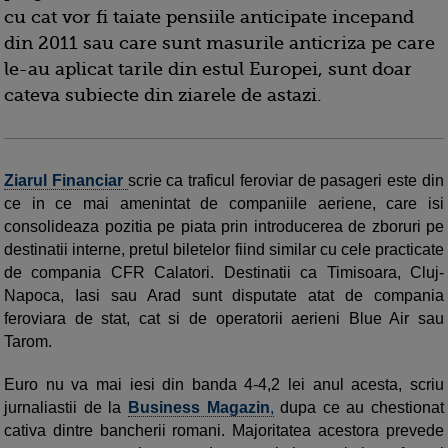
cu cat vor fi taiate pensiile anticipate incepand
din 2011 sau care sunt masurile anticriza pe care
le-au aplicat tarile din estul Europei, sunt doar
cateva subiecte din ziarele de astazi.
Ziarul Financiar
scrie ca traficul feroviar de pasageri este din
ce in ce mai amenintat de companiile aeriene, care isi
consolideaza pozitia pe piata prin introducerea de zboruri pe
destinatii interne, pretul biletelor fiind similar cu cele practicate
de compania CFR Calatori. Destinatii ca Timisoara, Cluj-
Napoca, Iasi sau Arad sunt disputate atat de compania
feroviara de stat, cat si de operatorii aerieni Blue Air sau
Tarom.
Euro nu va mai iesi din banda 4-4,2 lei anul acesta, scriu
jurnaliastii de la
Business Magazin
,
dupa ce au chestionat
cativa dintre bancherii romani. Majoritatea acestora prevede