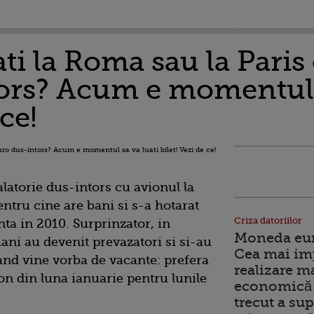
ati la Roma sau la Paris
ors? Acum e momentul s
 ce!
latorie dus-intors cu avionul la
ntru cine are bani si s-a hotarat
Criza datoriilor
nta in 2010. Surprinzator, in
Moneda euro
mani au devenit prevazatori si si-au
Cea mai im
d vine vorba de vacante: prefera
realizare m
on din luna ianuarie pentru lunile
economică 
trecut a sup