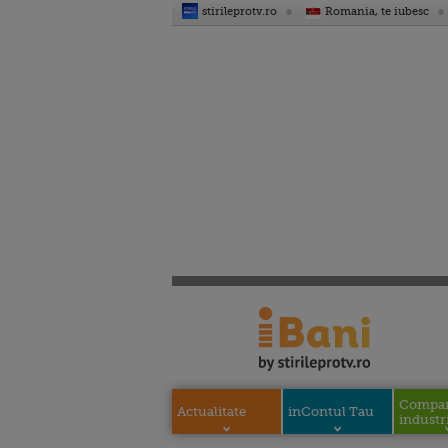
stirileprotv.ro
Romania, te iubesc
Compani
Actualitate
inContul Tau
industri