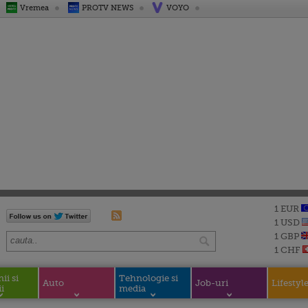
Vremea
PROTV NEWS
VOYO
1 EUR
1 USD
1 GBP
1 CHF
i si
Tehnologie si
Auto
Job-uri
Lifestyl
i
media