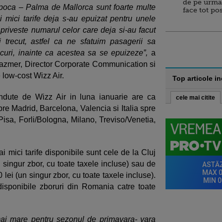
de pe urma
poca – Palma de Mallorca sunt foarte multe
face tot po
ai mici tarife deja s-au epuizat pentru unele
 priveste numarul celor care deja si-au facut
i trecut, astfel ca ne sfatuim pasagerii sa
ocuri, inainte ca acestea sa se epuizeze”,
a
zmer, Director Corporate Communication si
 low-cost Wizz Air.
Top articole i
dute de Wizz Air in luna ianuarie are ca
cele mai citite
pre Madrid, Barcelona, Valencia si Italia spre
Pisa, Forli/Bologna, Milano, Treviso/Venetia,
i mici tarife disponibile sunt cele de la Cluj
 singur zbor, cu toate taxele incluse) sau de
lei (un singur zbor, cu toate taxele incluse).
disponibile zboruri din Romania catre toate
 mai mare pentru sezonul de primavara- vara