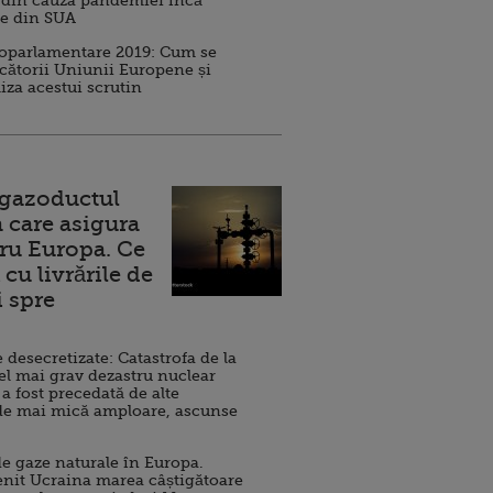
 din cauza pandemiei încă
ve din SUA
roparlamentare 2019: Cum se
cătorii Uniunii Europene și
iza acestui scrutin
 gazoductul
 care asigura
ru Europa. Ce
cu livrările de
i spre
esecretizate: Catastrofa de la
el mai grav dezastru nuclear
 a fost precedată de alte
de mai mică amploare, ascunse
e gaze naturale în Europa.
nit Ucraina marea câștigătoare