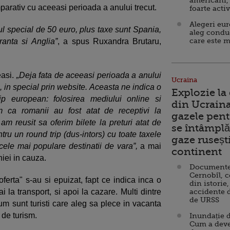
americani,
arativ cu aceeasi perioada a anului trecut.
foarte acti
Alegeri eu
ful special de 50 euro, plus taxe sunt Spania,
aleg condu
care este m
ranta si Anglia”
, a spus Ruxandra Brutaru,
easi.
„Deja fata de aceeasi perioada a anului
Ucraina
, in special prin website. Aceasta ne indica o
Explozie la
p european: folosirea mediului online si
din Ucraina
m ca romanii au fost atat de receptivi la
gazele pent
am reusit sa oferim bilete la preturi atat de
se întâmplă 
ru un round trip (dus-intors) cu toate taxele
gaze ruseșt
cele mai populare destinatii de vara”,
a mai
continent
niei in cauza.
Documente d
Cernobîl, c
 oferta" s-au si epuizat, fapt ce indica inca o
din istorie,
 la transport, si apoi la cazare. Multi dintre
accidente 
de URSS
cum sunt turisti care aleg sa plece in vacanta
 de turism.
Inundație d
Cum a deve