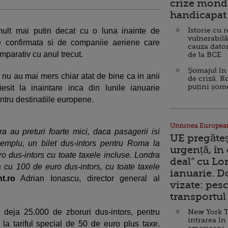
crize mondi
handicapat 
Istorie cu 
ult mai putin decat cu o luna inainte de
vulnerabilă
e confirmata si de companiie aeriene care
cauza dator
mparativ cu anul trecut.
de la BCE
Șomajul în 
 nu au mai mers chiar atat de bine ca in anii
de criză. R
puțini șom
iesit la inaintare inca din lunile ianuarie
ntru destinatiile europene.
Uniunea Europea
ra au preturi foarte mici, daca pasagerii isi
UE pregăte
emplu, un bilet dus-intors pentru Roma la
urgență, în
ro dus-intors cu toate taxele incluse. Londra
deal” cu Lo
 cu 100 de euro dus-intors, cu toate taxele
ianuarie. 
t.ro
Adrian Ionascu, director general al
vizate: pesc
transportul 
deja 25.000 de zboruri dus-intors, pentru
New York T
intrarea în
la tariful special de 50 de euro plus taxe.