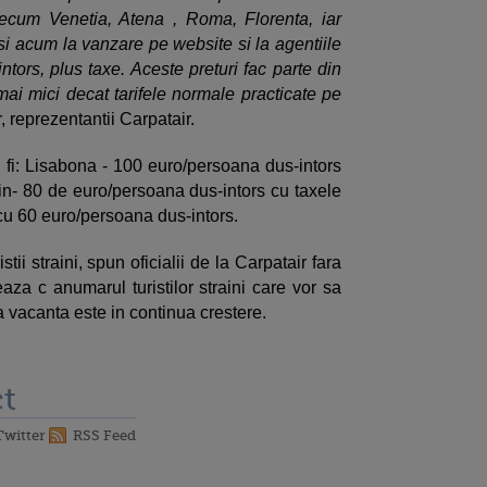
precum Venetia, Atena , Roma, Florenta, iar
asi acum la vanzare pe website si la agentiile
tors, plus taxe. Aceste preturi fac parte din
mai mici decat tarifele normale practicate pe
, reprezentantii Carpatair.
a fi: Lisabona - 100 euro/persoana dus-intors
lin- 80 de euro/persoana dus-intors cu taxele
- cu 60 euro/persoana dus-intors.
ii straini, spun oficialii de la Carpatair fara
aza c anumarul turistilor straini care vor sa
a vacanta este in continua crestere.
t
Twitter
RSS Feed