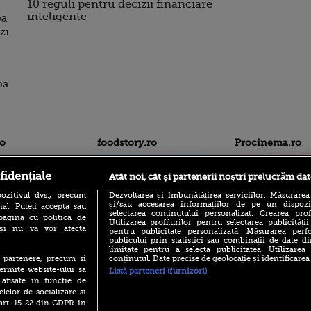
10 reguli pentru decizii financiare
inteligente
pa
ezi
na
ro
foodstory.ro
Procinema.ro
fidențiale
Atât noi, cât și partenerii noștri prelucrăm dat
ozitivul dvs., precum
Dezvoltarea și îmbunătățirea serviciilor. Măsurarea
și/sau accesarea informațiilor de pe un dispoziti
al. Puteți accepta sau
selectarea conținutului personalizat. Crearea prof
pagina cu politica de
Utilizarea profilurilor pentru selectarea publicității
i și nu vă vor afecta
pentru publicitate personalizată. Măsurarea perfo
publicului prin statistici sau combinații de date di
(P) Descoperă Lumea
Emoții intense pe
limitate pentru a selecta publicitatea. Utilizarea
Evenimentelor din România
Sebastian Stan! Iub
conținutul. Date precise de geolocație și identificarea
te partenere, precum si
cu Transilvania Events!
Annabelle, l-a făcu
ermite website-ului sa
Listă parteneri (furnizori)
(P) Raku, gaming intens și o
 afisate in functie de
Din 14 septembrie
pauză binemeritată cu...
elelor de socializare si
Popescu revine în 
pizza Guseppe
 art. 15-22 din GDPR in
principal la Pro T