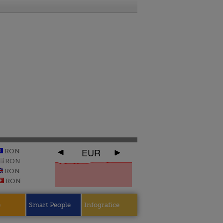
EUR
RON
RON
RON
RON
e
Smart People
Infografice