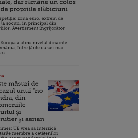
ale, dar rămâne un colos
de propriile slăbiciuni
repetiție: zona euro, extrem de
 la șocuri, în principal din
iilor. Avertisment îngrijorător
Europa a atins nivelul dinainte
omânia, între țările cu cei mai
eri
na
ște măsuri de
 cazul unui ”no
ndra, din
Domeniile
uitul şi
rutier şi aerian
imes: UE vrea să interzică
 țările membre a cetăţenilor