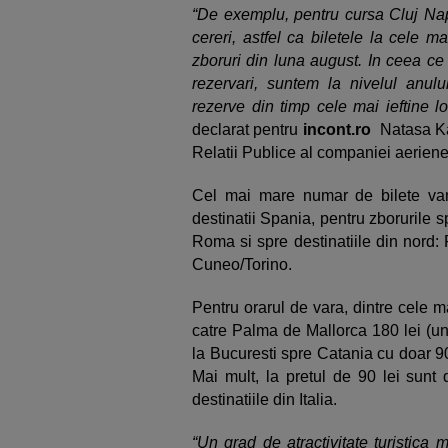
“De exemplu, pentru cursa Cluj Na
cereri, astfel ca biletele la cele m
zboruri din luna august. In ceea ce
rezervari, suntem la nivelul anulu
rezerve din timp cele mai ieftine l
declarat pentru
incont.ro
Natasa Ka
Relatii Publice al companiei aeriene
Cel mai mare numar de bilete van
destinatii Spania, pentru zborurile s
Roma si spre destinatiile din nord: 
Cuneo/Torino.
Pentru orarul de vara, dintre cele ma
catre Palma de Mallorca 180 lei (un
la Bucuresti spre Catania cu doar 90 
Mai mult, la pretul de 90 lei sunt 
destinatiile din Italia.
“Un
grad de atractivitate turistica