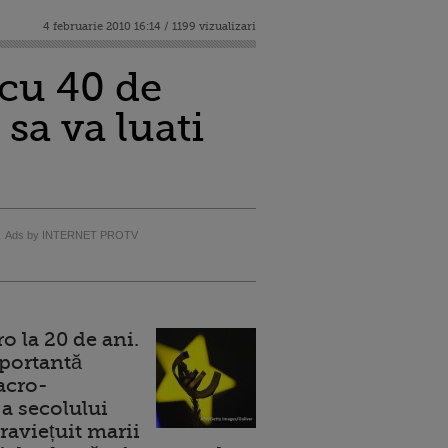
4 februarie 2010 16:14 / 1199 vizualizari
 cu 40 de
a va luati
Ads by INTERNET PROTV
 la 20 de ani.
portantă
acro-
a secolului
raviețuit marii