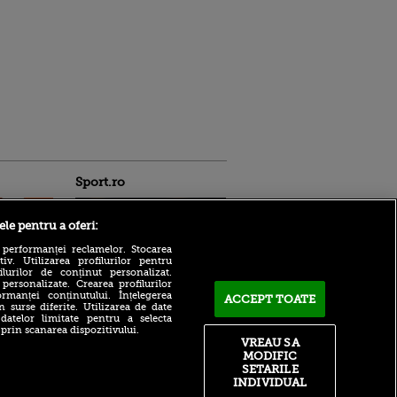
Sport.ro
ele pentru a oferi:
 performanței reclamelor. Stocarea
v. Utilizarea profilurilor pentru
ilurilor de conținut personalizat.
 personalizate. Crearea profilurilor
rmanței conținutului. Înțelegerea
ACCEPT TOATE
n surse diferite. Utilizarea de date
Întăriri în apărarea pentru
ntru
 datelor limitate pentru a selecta
FCSB: MM Stoica a făcut
ita lui,
 prin scanarea dispozitivului.
anunțul
t tată!
VREAU SA
MODIFIC
Zuffa Boxing 10, LIVE pe
, Adela
SETARILE
VOYO SPORT 1! Românul
rol
Daniel Buciuc are meciul
INDIVIDUAL
V
carierei cu Louis Greene