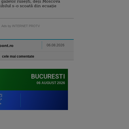
 gazelor rusești, deși Moscova
sibilul s-o scoată din ecuație
Ads by INTERNET PROTV
ncont.ro
06.08.2026
cele mai comentate