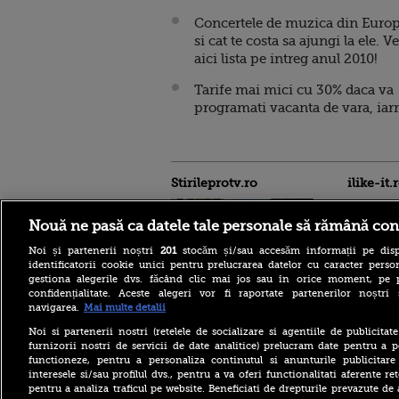
Concertele de muzica din Euro
si cat te costa sa ajungi la ele. V
aici lista pe intreg anul 2010!
Tarife mai mici cu 30% daca va
programati vacanta de vara, iar
Stirileprotv.ro
ilike-it.
Nouă ne pasă ca datele tale personale să rămână con
Noi și partenerii noștri
201
stocăm și/sau accesăm informații pe disp
identificatorii cookie unici pentru prelucrarea datelor cu caracter person
gestiona alegerile dvs. făcând clic mai jos sau în orice moment, pe 
confidențialitate. Aceste alegeri vor fi raportate partenerilor noștr
Regula pe care turiștii
navigarea.
Mai multe detalii
trebuie să o știe înainte de a
merge la piscină în Franța.
Noi si partenerii nostri (retelele de socializare si agentiile de publicita
Ce costume de baie sunt
furnizorii nostri de servicii de date analitice) prelucram date pentru a p
interzise
functioneze, pentru a personaliza continutul si anunturile publicitare
interesele si/sau profilul dvs., pentru a va oferi functionalitati aferente ret
O femeie era să piardă
pentru a analiza traficul pe website. Beneficiati de drepturile prevazute de
vacanța din cauza unei