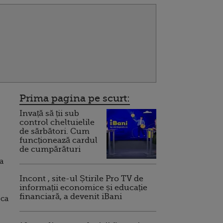
Prima pagina pe scurt:
Invață să ții sub
control cheltuielile
de sărbători. Cum
funcționează cardul
de cumpărături
a
Incont , site-ul Știrile Pro TV de
informații economice și educație
financiară, a devenit iBani
 ca