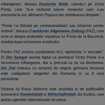
infrangerea",
titreaza
Deutsche Welle
, citandu-l pe Victor
Ponta, care
"le-a multumit tuturor romanilor care s-au
prezentat la vot, afirmand: Poporul are intotdeauna dreptate".
"Ponta l-a felicitat pe contracandidatul sau Iohannis pentru
victorie"
, titreaza
Frankfurter Allgemeine Zeitung
(FAZ), care
scrie si despre protestele impotriva lui Ponta de la Bucuresti,
imediat dupa incheierea scrutinului.
Pentru FAZ victoria candidatului ACL reprezinta
"o senzatie"
.
Si
Der Spiegel
anunta faptul ca premierul Victor Ponta si-a
recunoscut infrangerea, dar a precizat ca nu va demisiona.
Die Zeit
noteaza ca romanul de origine germana Iohannis
este castigatorul alegerilor din Romania si va fi noul
presedinte.
Victoria lui Klaus Iohannis este anuntata si de publicatiile
economice
Handelsblatt
si
Wirtschaftsblatt
, din Austria, care
preiau agentiile internationale de presa.