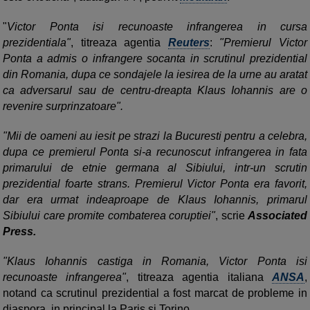
"
Victor Ponta isi recunoaste infrangerea in cursa
prezidentiala"
, titreaza agentia
Reuters
:
"Premierul Victor
Ponta a admis o infrangere socanta in scrutinul prezidential
din Romania, dupa ce sondajele la iesirea de la urne au aratat
ca adversarul sau de centru-dreapta Klaus Iohannis are o
revenire surprinzatoare".
"Mii de oameni au iesit pe strazi la Bucuresti pentru a celebra,
dupa ce premierul Ponta si-a recunoscut infrangerea in fata
primarului de etnie germana al Sibiului, intr-un scrutin
prezidential foarte strans. Premierul Victor Ponta era favorit,
dar era urmat indeaproape de Klaus Iohannis, primarul
Sibiului care promite combaterea coruptiei"
, scrie
Associated
Press.
"Klaus Iohannis castiga in Romania, Victor Ponta isi
recunoaste infrangerea"
, titreaza agentia italiana
ANSA
,
notand ca scrutinul prezidential a fost marcat de probleme in
diaspora, in principal la Paris si Torino.