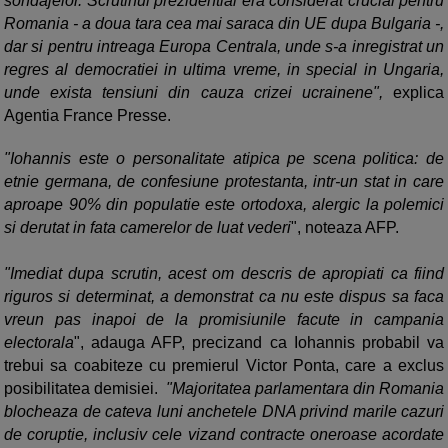
sondajelor. Scrutinul prezidential era considerat crucial pentru
Romania - a doua tara cea mai saraca din UE dupa Bulgaria -,
dar si pentru intreaga Europa Centrala, unde s-a inregistrat un
regres al democratiei in ultima vreme, in special in Ungaria,
unde exista tensiuni din cauza crizei ucrainene",
explica
Agentia France Presse.
"Iohannis este o personalitate atipica pe scena politica: de
etnie germana, de confesiune protestanta, intr-un stat in care
aproape 90% din populatie este ortodoxa, alergic la polemici
si derutat in fata camerelor de luat vederi
", noteaza AFP.
"Imediat dupa scrutin, acest om descris de apropiati ca fiind
riguros si determinat, a demonstrat ca nu este dispus sa faca
vreun pas inapoi de la promisiunile facute in campania
electorala
", adauga AFP, precizand ca Iohannis probabil va
trebui sa coabiteze cu premierul Victor Ponta, care a exclus
posibilitatea demisiei.
"Majoritatea parlamentara din Romania
blocheaza de cateva luni anchetele DNA privind marile cazuri
de coruptie, inclusiv cele vizand contracte oneroase acordate