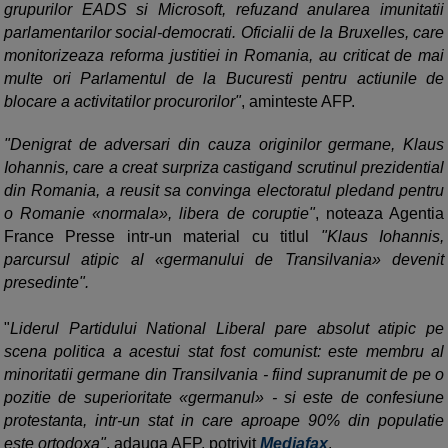
grupurilor EADS si Microsoft, refuzand anularea imunitatii
parlamentarilor social-democrati. Oficialii de la Bruxelles, care
monitorizeaza reforma justitiei in Romania, au criticat de mai
multe ori Parlamentul de la Bucuresti pentru actiunile de
blocare a activitatilor procurorilor"
, aminteste AFP.
"Denigrat de adversari din cauza originilor germane, Klaus
Iohannis, care a creat surpriza castigand scrutinul prezidential
din Romania, a reusit sa convinga electoratul pledand pentru
o Romanie «normala», libera de coruptie"
, noteaza Agentia
France Presse intr-un material cu titlul
"Klaus Iohannis,
parcursul atipic al «germanului de Transilvania» devenit
presedinte".
"
Liderul Partidului National Liberal pare absolut atipic pe
scena politica a acestui stat fost comunist: este membru al
minoritatii germane din Transilvania - fiind supranumit de pe o
pozitie de superioritate «germanul» - si este de confesiune
protestanta, intr-un stat in care aproape 90% din populatie
este ortodoxa"
, adauga AFP, potrivit
Mediafax
.