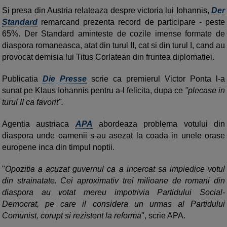
Si presa din Austria relateaza despre victoria lui Iohannis,
Der
Standard
remarcand prezenta record de participare - peste
65%. Der Standard aminteste de cozile imense formate de
diaspora romaneasca, atat din turul II, cat si din turul I, cand au
provocat demisia lui Titus Corlatean din fruntea diplomatiei.
Publicatia
Die Presse
scrie ca premierul Victor Ponta l-a
sunat pe Klaus Iohannis pentru a-l felicita, dupa ce
"plecase in
turul II ca favorit".
Agentia austriaca
APA
abordeaza problema votului din
diaspora unde oamenii s-au asezat la coada in unele orase
europene inca din timpul noptii.
"
Opozitia a acuzat guvernul ca a incercat sa impiedice votul
din strainatate. Cei aproximativ trei milioane de romani din
diaspora au votat mereu impotrivia Partidului Social-
Democrat, pe care il considera un urmas al Partidului
Comunist, corupt si rezistent la reforma
", scrie APA.