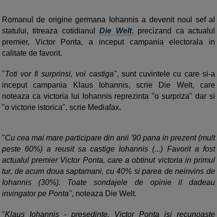
Romanul de origine germana Iohannis a devenit noul sef al
statului, titreaza cotidianul
Die Welt
, precizand ca actualul
premier, Victor Ponta, a inceput campania electorala in
calitate de favorit.
"
Toti vor fi surprinsi, voi castiga"
, sunt cuvintele cu care si-a
inceput campania Klaus Iohannis, scrie Die Welt, care
noteaza ca victoria lui Iohannis reprezinta "o surpriza" dar si
"o victorie istorica", scrie Mediafax.
"
Cu cea mai mare participare din anii '90 pana in prezent (mult
peste 60%) a reusit sa castige Iohannis (...) Favorit a fost
actualul premier Victor Ponta, care a obtinut victoria in primul
tur, de acum doua saptamani, cu 40% si parea de neinvins de
Iohannis (30%). Toate sondajele de opinie il dadeau
invingator pe Ponta"
, noteaza Die Welt.
"
Klaus Iohannis - presedinte. Victor Ponta isi recunoaste