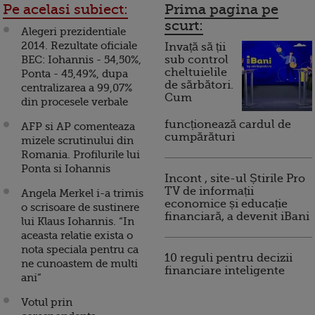
Pe acelasi subiect:
Prima pagina pe
scurt:
Alegeri prezidentiale
2014. Rezultate oficiale
Invață să ții
BEC: Iohannis - 54,50%,
sub control
cheltuielile
Ponta - 45,49%, dupa
de sărbători.
centralizarea a 99,07%
Cum
din procesele verbale
funcționează cardul de
AFP si AP comenteaza
cumpărături
mizele scrutinului din
Romania. Profilurile lui
Ponta si Iohannis
Incont , site-ul Știrile Pro
TV de informații
Angela Merkel i-a trimis
economice și educație
o scrisoare de sustinere
financiară, a devenit iBani
lui Klaus Iohannis. “In
aceasta relatie exista o
nota speciala pentru ca
10 reguli pentru decizii
ne cunoastem de multi
financiare inteligente
ani”
Votul prin