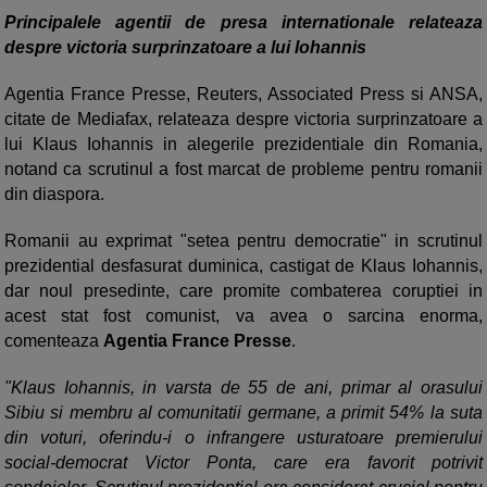
Principalele agentii de presa internationale relateaza
despre victoria surprinzatoare a lui Iohannis
Agentia France Presse, Reuters, Associated Press si ANSA,
citate de Mediafax, relateaza despre victoria surprinzatoare a
lui Klaus Iohannis in alegerile prezidentiale din Romania,
notand ca scrutinul a fost marcat de probleme pentru romanii
din diaspora.
Romanii au exprimat "setea pentru democratie" in scrutinul
prezidential desfasurat duminica, castigat de Klaus Iohannis,
dar noul presedinte, care promite combaterea coruptiei in
acest stat fost comunist, va avea o sarcina enorma,
comenteaza
Agentia France Presse
.
"Klaus Iohannis, in varsta de 55 de ani, primar al orasului
Sibiu si membru al comunitatii germane, a primit 54% la suta
din voturi, oferindu-i o infrangere usturatoare premierului
social-democrat Victor Ponta, care era favorit potrivit