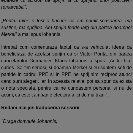
epateze cu scrisori de sprijin si cu sprijinul unor politicieni
remarcabili”.
„
Pentru mine a fost o bucurie ca am primit scrisoarea, ma
sustine, ma sprijina. Am sprijin foarte larg din partea doamnei
Merkel
” a mai spus Iohannis.
Intrebat cum comenteaza faptul ca s-a vehiculat ideea ca
beneficiaza de acelasi sprijin ca si Victor Ponta, din partea
cancelarului Germaniei, Klaus Iohannis a spus: „Ar fi chiar
curios. Sa fim seriosi, si doamna Merkel si eu suntem sefi de
partide in cadrul PPE si in PPE ne sprijinim reciproc atunci
cand sunt alegeri. Iar, in aceasta relatie, pot sa spun ca exista
o nota speciala, pentru ca ne cunoastem personal si nu de
acum, ca este campanie electorala, ci de multi ani”.
Redam mai jos traducerea scrisorii:
"Draga domnule Johannis,