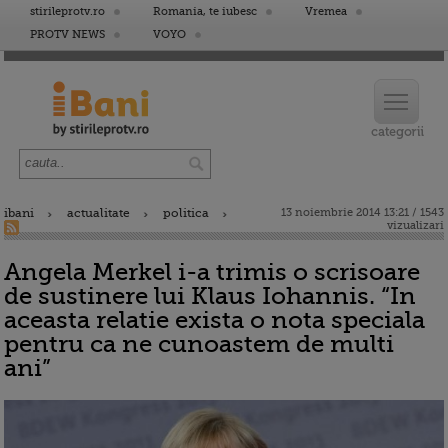
stirileprotv.ro
Romania, te iubesc
Vremea
PROTV NEWS
VOYO
ibani
actualitate
politica
13 noiembrie 2014 13:21 / 1543
vizualizari
Angela Merkel i-a trimis o scrisoare
de sustinere lui Klaus Iohannis. “In
aceasta relatie exista o nota speciala
pentru ca ne cunoastem de multi
ani”