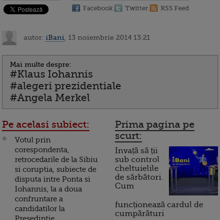
Facebook
Twitter
RSS Feed
autor:
iBani
, 13 noiembrie 2014 13:21
Mai multe despre:
#Klaus Iohannis
#alegeri prezidentiale
#Angela Merkel
Pe acelasi subiect:
Prima pagina pe
scurt:
Votul prin
corespondenta,
Invață să ții
retrocedarile de la Sibiu
sub control
cheltuielile
si coruptia, subiecte de
de sărbători.
disputa intre Ponta si
Cum
Iohannis, la a doua
confruntare a
funcționează cardul de
candidatilor la
cumpărături
Presedintie