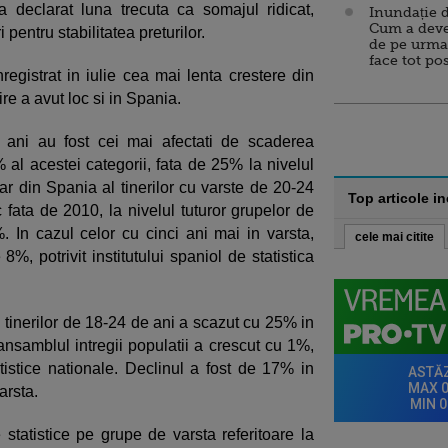
 declarat luna trecuta ca somajul ridicat,
Inundație d
Cum a deve
i pentru stabilitatea preturilor.
de pe urma
face tot po
inregistrat in iulie cea mai lenta crestere din
ire a avut loc si in Spania.
 ani au fost cei mai afectati de scaderea
% al acestei categorii, fata de 25% la nivelul
nar din Spania al tinerilor cu varste de 20-24
Top articole i
ata de 2010, la nivelul tuturor grupelor de
. In cazul celor cu cinci ani mai in varsta,
cele mai citite
%, potrivit institutului spaniol de statistica
l tinerilor de 18-24 de ani a scazut cu 25% in
nsamblul intregii populatii a crescut cu 1%,
istice nationale. Declinul a fost de 17% in
arsta.
statistice pe grupe de varsta referitoare la