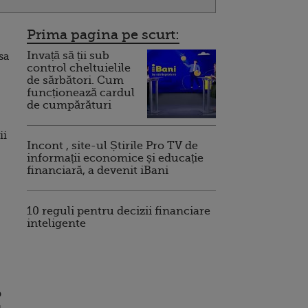
Prima pagina pe scurt:
Invață să ții sub
sa
control cheltuielile
de sărbători. Cum
funcționează cardul
de cumpărături
ii
Incont , site-ul Știrile Pro TV de
informații economice și educație
financiară, a devenit iBani
10 reguli pentru decizii financiare
inteligente
b
u