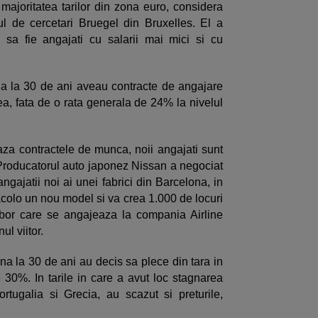
 majoritatea tarilor din zona euro, considera
ul de cercetari Bruegel din Bruxelles. El a
i sa fie angajati cu salarii mai mici si cu
na la 30 de ani aveau contracte de angajare
lea, fata de o rata generala de 24% la nivelul
a contractele de munca, noii angajati sunt
. Producatorul auto japonez Nissan a negociat
angajatii noi ai unei fabrici din Barcelona, in
acolo un nou model si va crea 1.000 de locuri
 zbor care se angajeaza la compania Airline
ul viitor.
pana la 30 de ani au decis sa plece din tara in
 30%. In tarile in care a avut loc stagnarea
rtugalia si Grecia, au scazut si preturile,