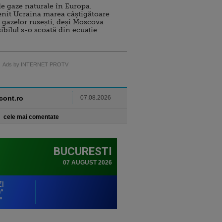
e gaze naturale în Europa.
nit Ucraina marea câștigătoare
 gazelor rusești, deși Moscova
sibilul s-o scoată din ecuație
Ads by INTERNET PROTV
ncont.ro
07.08.2026
cele mai comentate