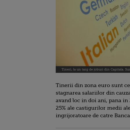
Tineri, la un targ de joburi din Capitala. Su
Tinerii din zona euro sunt ce
stagnarea salariilor din cauza
avand loc in doi ani, pana in
25% ale castigurilor medii al
ingrijoratoare de catre Banc