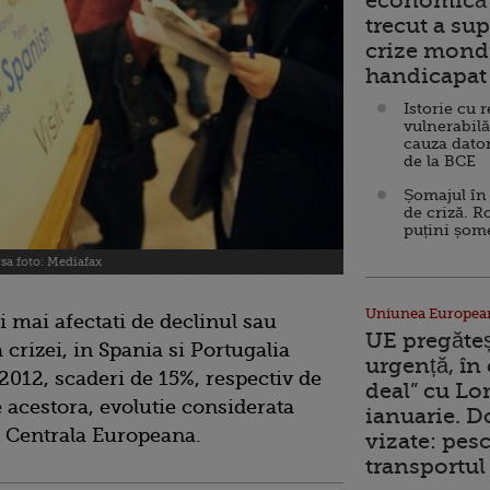
economică 
trecut a sup
crize mondi
handicapat 
Istorie cu 
vulnerabilă
cauza dator
de la BCE
Șomajul în 
de criză. R
puțini șom
rsa foto: Mediafax
Uniunea Europea
i mai afectati de declinul sau
UE pregăte
 crizei, in Spania si Portugalia
urgență, în
 2012, scaderi de 15%, respectiv de
deal” cu Lo
e acestora, evolutie considerata
ianuarie. 
a Centrala Europeana.
vizate: pesc
transportul 