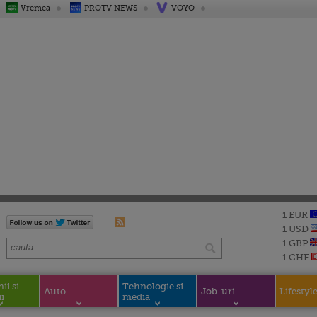
Vremea
PROTV NEWS
VOYO
1 EUR
1 USD
1 GBP
1 CHF
i si
Tehnologie si
Auto
Job-uri
Lifestyl
i
media