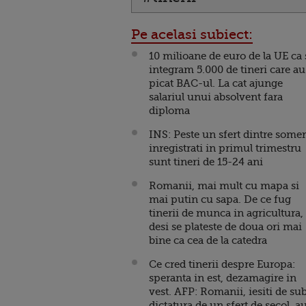
Pe acelasi subiect:
10 milioane de euro de la UE ca 
integram 5.000 de tineri care au
picat BAC-ul. La cat ajunge
salariul unui absolvent fara
diploma
INS: Peste un sfert dintre somer
inregistrati in primul trimestru
sunt tineri de 15-24 ani
Romanii, mai mult cu mapa si
mai putin cu sapa. De ce fug
tinerii de munca in agricultura,
desi se plateste de doua ori mai
bine ca cea de la catedra
Ce cred tinerii despre Europa:
speranta in est, dezamagire in
vest. AFP: Romanii, iesiti de su
dictatura de un sfert de secol, a