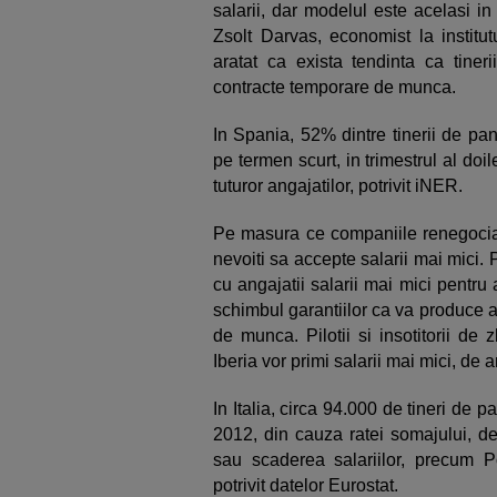
salarii, dar modelul este acelasi in
Zsolt Darvas, economist la institut
aratat ca exista tendinta ca tineri
contracte temporare de munca.
In Spania, 52% dintre tinerii de pa
pe termen scurt, in trimestrul al doi
tuturor angajatilor, potrivit iNER.
Pe masura ce companiile renegociaz
nevoiti sa accepte salarii mai mici
cu angajatii salarii mai mici pentru 
schimbul garantiilor ca va produce 
de munca. Pilotii si insotitorii de
Iberia vor primi salarii mai mici, de an
In Italia, circa 94.000 de tineri de 
2012, din cauza ratei somajului, de
sau scaderea salariilor, precum Po
potrivit datelor Eurostat.