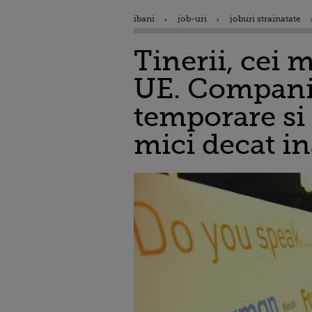
ibani
job-uri
joburi strainatate
Tinerii, cei 
UE. Companii
temporare si 
mici decat i