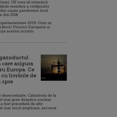
imes: UE vrea să interzică
 țările membre a cetăţenilor
 din cauza pandemiei încă
ve din SUA
roparlamentare 2019: Cum se
cătorii Uniunii Europene și
iza acestui scrutin
 gazoductul
 care asigura
ru Europa. Ce
cu livrările de
i spre
esecretizate: Catastrofa de la
el mai grav dezastru nuclear
 a fost precedată de alte
de mai mică amploare, ascunse