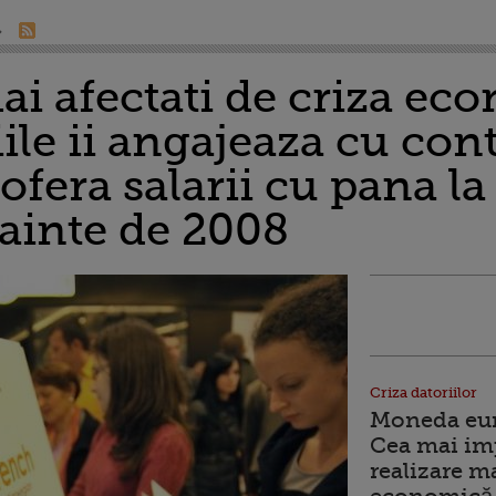
mai afectati de criza e
le ii angajeaza cu cont
ofera salarii cu pana l
nainte de 2008
Criza datoriilor
Moneda euro
Cea mai im
realizare m