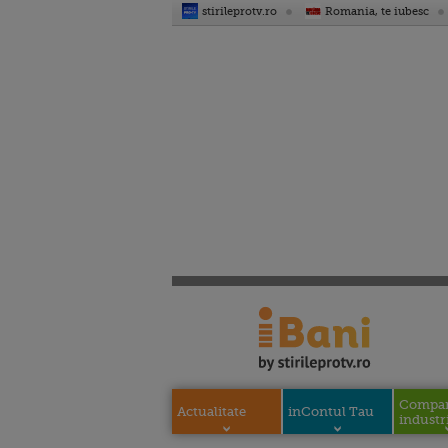
stirileprotv.ro
Romania, te iubesc
Compani
Actualitate
inContul Tau
industri