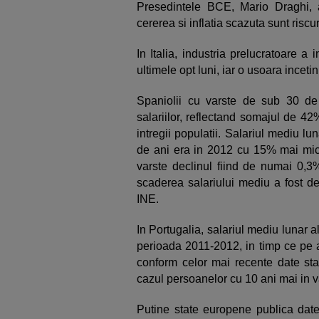
Presedintele BCE, Mario Draghi, a
cererea si inflatia scazuta sunt riscur
In Italia, industria prelucratoare a 
ultimele opt luni, iar o usoara incetin
Spaniolii cu varste de sub 30 de
salariilor, reflectand somajul de 42
intregii populatii. Salariul mediu lu
de ani era in 2012 cu 15% mai mic f
varste declinul fiind de numai 0,3%
scaderea salariului mediu a fost de 8
INE.
In Portugalia, salariul mediu lunar a
perioada 2011-2012, in timp ce pe a
conform celor mai recente date stat
cazul persoanelor cu 10 ani mai in v
Putine state europene publica date 