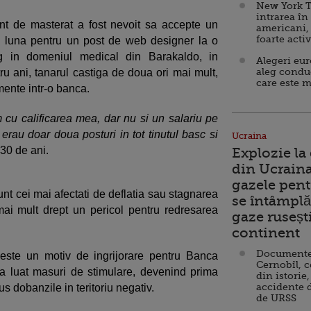
New York T
intrarea în
t de masterat a fost nevoit sa accepte un
americani,
foarte acti
 luna pentru un post de web designer la o
ng in domeniul medical din Barakaldo, in
Alegeri eu
aleg condu
ru ani, tanarul castiga de doua ori mai mult,
care este m
mente intr-o banca.
 cu calificarea mea, dar nu si un salariu pe
erau doar doua posturi in tot tinutul basc si
Ucraina
 30 de ani.
Explozie la
din Ucraina
gazele pent
sunt cei mai afectati de deflatia sau stagnarea
se întâmplă 
t mai mult drept un pericol pentru redresarea
gaze ruseșt
continent
Documente d
este un motiv de ingrijorare pentru Banca
Cernobîl, c
a luat masuri de stimulare, devenind prima
din istorie,
accidente 
s dobanzile in teritoriu negativ.
de URSS