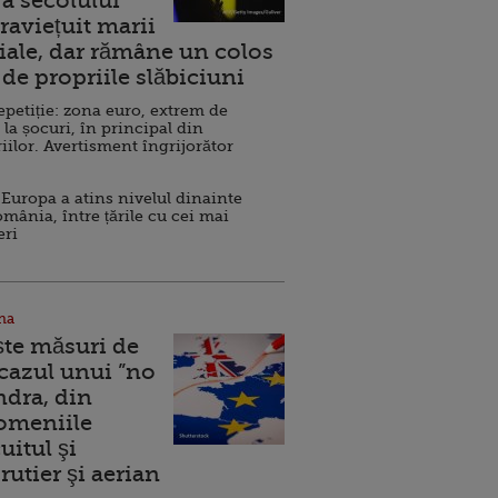
a secolului
raviețuit marii
ale, dar rămâne un colos
de propriile slăbiciuni
repetiție: zona euro, extrem de
 la șocuri, în principal din
iilor. Avertisment îngrijorător
Europa a atins nivelul dinainte
omânia, între țările cu cei mai
eri
na
ște măsuri de
 cazul unui ”no
ndra, din
Domeniile
uitul şi
rutier şi aerian