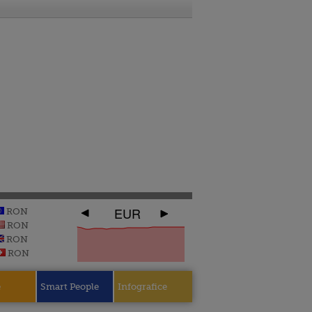
EUR
RON
RON
RON
RON
e
Smart People
Infografice