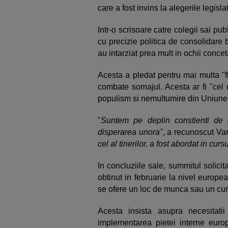
care a fost invins la alegerile legisla
Intr-o scrisoare catre colegii sai pub
cu precizie politica de consolidare b
au intarziat prea mult in ochii concet
Acesta a pledat pentru mai multa "fle
combate somajul. Acesta ar fi "cel
populism si nemultumire din Uniun
"
Suntem pe deplin constienti de 
disperarea unora"
, a recunoscut V
cel al tinerilor, a fost abordat in cursu
In concluziile sale, summitul solic
obtinut in februarie la nivel europea
se ofere un loc de munca sau un cur
Acesta insista asupra necesitati
implementarea pietei interne eur