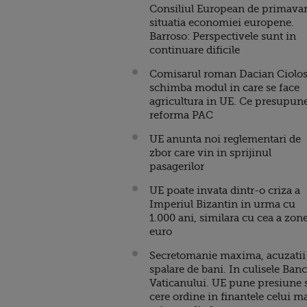
Consiliul European de primava
situatia economiei europene.
Barroso: Perspectivele sunt in
continuare dificile
Comisarul roman Dacian Ciolo
schimba modul in care se face
agricultura in UE. Ce presupun
reforma PAC
UE anunta noi reglementari de
zbor care vin in sprijinul
pasagerilor
UE poate invata dintr-o criza a
Imperiul Bizantin in urma cu
1.000 ani, similara cu cea a zon
euro
Secretomanie maxima, acuzatii
spalare de bani. In culisele Banc
Vaticanului. UE pune presiune 
cere ordine in finantele celui m