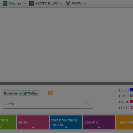
Vremea
PROTV NEWS
VOYO
1 EUR
1 USD
1 GBP
1 CHF
i si
Tehnologie si
Auto
Job-uri
Lifestyl
i
media