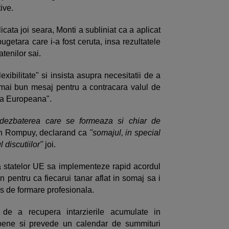
tive.
licata joi seara, Monti a subliniat ca a aplicat
ugetara care i-a fost ceruta, insa rezultatele
atenilor sai.
xibilitate" si insista asupra necesitatii de a
 mai bun mesaj pentru a contracara valul de
ea Europeana".
dezbaterea care se formeaza si chiar de
an Rompuy, declarand ca
"somajul, in special
l discutiilor"
joi.
ita statelor UE sa implementeze rapid acordul
n pentru ca fiecarui tanar aflat in somaj sa i
s de formare profesionala.
i de a recupera intarzierile acumulate in
opene si prevede un calendar de summituri