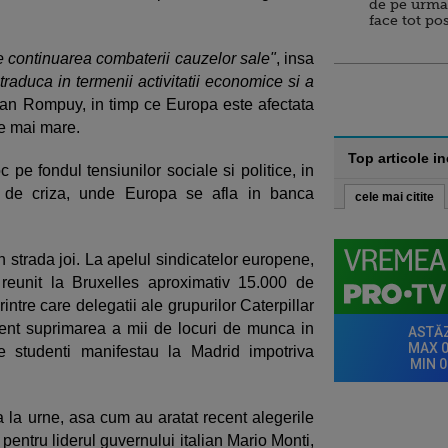
de pe urma
face tot po
te continuarea combaterii cauzelor sale"
, insa
traduca in termenii activitatii economice si a
Van Rompuy, in timp ce Europa este afectata
ce mai mare.
Top articole i
 pe fondul tensiunilor sociale si politice, in
te de criza, unde Europa se afla in banca
cele mai citite
 strada joi. La apelul sindicatelor europene,
 reunit la Bruxelles aproximativ 15.000 de
intre care delegatii ale grupurilor Caterpillar
cent suprimarea a mii de locuri de munca in
e studenti manifestau la Madrid impotriva
la urne, asa cum au aratat recent alegerile
 pentru liderul guvernului italian Mario Monti,