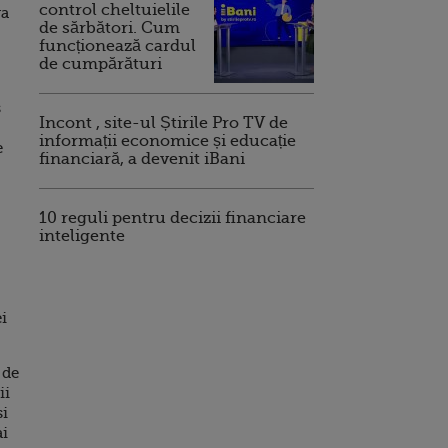
control cheltuielile
ra
de sărbători. Cum
funcționează cardul
de cumpărături
s
Incont , site-ul Știrile Pro TV de
informații economice și educație
e
financiară, a devenit iBani
10 reguli pentru decizii financiare
inteligente
ei
 de
ii
si
ai