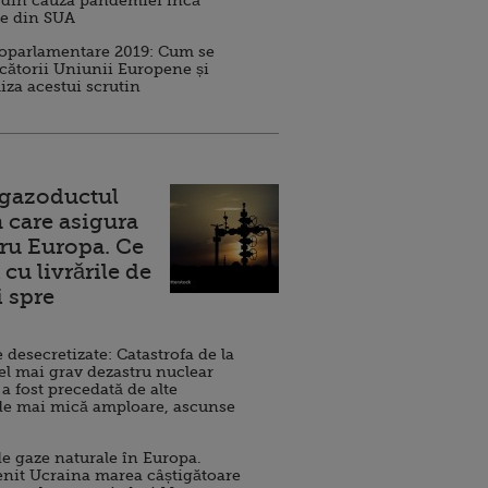
 din cauza pandemiei încă
ve din SUA
roparlamentare 2019: Cum se
cătorii Uniunii Europene și
iza acestui scrutin
 gazoductul
 care asigura
ru Europa. Ce
cu livrările de
i spre
esecretizate: Catastrofa de la
el mai grav dezastru nuclear
 a fost precedată de alte
de mai mică amploare, ascunse
e gaze naturale în Europa.
nit Ucraina marea câștigătoare