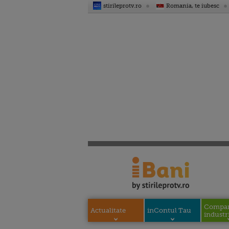
stirileprotv.ro
Romania, te iubesc
Compani
Actualitate
inContul Tau
industri