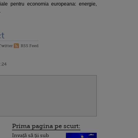
iale pentru economia europeana: energie,
.
t
Twitter
RSS Feed
7:24
Prima pagina pe scurt:
Invață să ții sub