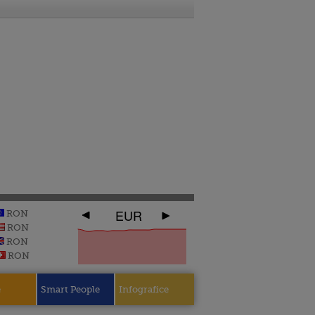
EUR
RON
RON
RON
RON
e
Smart People
Infografice