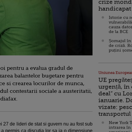
crize mondi
handicapat 
Istorie cu 
vulnerabilă
cauza dator
de la BCE
Șomajul în 
de criză. R
puțini șom
joi pentru a evalua gradul de
Uniunea Europea
lizarea balantelor bugetare pentru
UE pregăte
ce si crearea locurilor de munca,
urgență, în
ul contestarii sociale a austeritatii,
deal” cu Lo
diafax.
ianuarie. 
vizate: pesc
transportul 
New York T
ei 27 de lideri de stat si guvern nu au fost sub
intrarea în
e a permis ca discutia lor sa ia o dimensiune