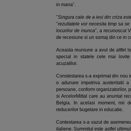
in mana".
"
Singura cale de a iesi din criza es
"
rezultatele vor necesita timp sa se 
locurilor de munca
", a recunoscut 
de recesiune si un somaj din ce in 
Aceasta reuniune a avut de altfel loc
special in statele cele mai lovi
acuzatilor.
Constestarea s-a exprimat din nou in
o adunare impotriva austeritatii a
persoane, conform organizatorilor, pr
si ArcelorMittal care au anuntat re
Belgia. In acelasi moment, mii d
reducerilor bugetare in educatie.
Contestarea s-a vazut de asemenea 
italiene. Summitul este astfel ultimul