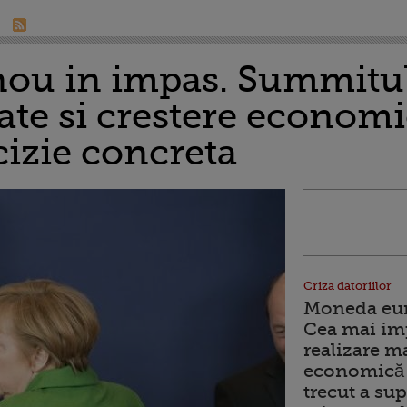
nou in impas. Summitul
tate si crestere economi
cizie concreta
Criza datoriilor
Moneda euro
Cea mai im
realizare m
economică 
trecut a sup