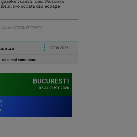
 gazelor rusești, deși Moscova
sibilul s-o scoată din ecuație
Ads by INTERNET PROTV
ncont.ro
07.08.2026
cele mai comentate