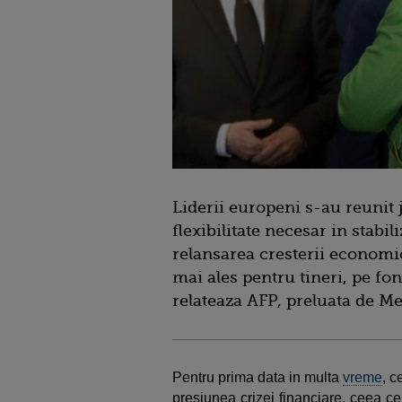
Liderii europeni s-au reunit 
flexibilitate necesar in stabi
relansarea cresterii economi
mai ales pentru tineri, pe fond
relateaza AFP, preluata de Me
Pentru prima data in multa
vreme
, c
presiunea crizei financiare, ceea c