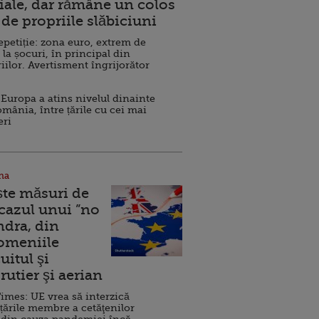
ale, dar rămâne un colos
de propriile slăbiciuni
repetiție: zona euro, extrem de
 la șocuri, în principal din
iilor. Avertisment îngrijorător
Europa a atins nivelul dinainte
omânia, între țările cu cei mai
eri
na
ște măsuri de
 cazul unui ”no
ndra, din
Domeniile
uitul şi
rutier şi aerian
imes: UE vrea să interzică
 țările membre a cetăţenilor