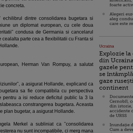
americani,
foarte acti
zie concreta.
Alegeri eu
 echilibrul dintre consolidarea bugetara si
aleg condu
care este m
euniune un diplomat european, cu cele doua
eritatii" condusa de Germania si cancelarul
ealalta parte cea a flexibilitatii cu Franta si
Hollande.
Ucraina
Explozie la
din Ucraina
ui european, Herman Van Rompuy, a salutat
gazele pent
se întâmplă 
gaze ruseșt
iziunilor", a asigurat Hollande, explicand ca
continent
 bugetara sa fie compatibila cu perspectiva
Documente d
e pentru a isi reduce deficitul public la 3 la
Cernobîl, c
a slabeasca constrangerea bugetara. Aceasta
din istorie,
accidente 
e plan bugetar, a asigurat Hollande.
de URSS
Angela Merkel a subliniat ca "consolidarea
Inundație d
Cum a deve
 cresterea nu sunt incompatibile, ci merg mana