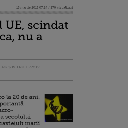
15 martie 2013 07:24 / 270 vizualizari
 UE, scindat
ca, nu a
Ads by INTERNET PROTV
 la 20 de ani.
portantă
acro-
a secolului
raviețuit marii