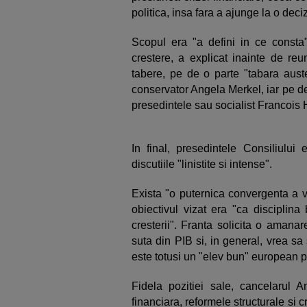
politica, insa fara a ajunge la o deci
Scopul era "a defini in ce consta"
crestere, a explicat inainte de r
tabere, pe de o parte "tabara aust
conservator Angela Merkel, iar pe de c
presedintele sau socialist Francois 
In final, presedintele Consiliul
discutiile "linistite si intense".
Exista "o puternica convergenta a v
obiectivul vizat era "ca disciplina
cresterii". Franta solicita o amanar
suta din PIB si, in general, vrea s
este totusi un "elev bun" european p
Fidela pozitiei sale, cancelarul 
financiara, reformele structurale si