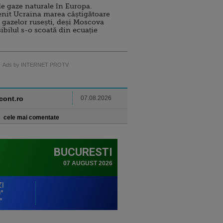
e gaze naturale în Europa.
nit Ucraina marea câștigătoare
 gazelor rusești, deși Moscova
sibilul s-o scoată din ecuație
Ads by INTERNET PROTV
ncont.ro
07.08.2026
cele mai comentate