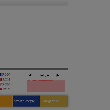
EUR
RON
RON
RON
RON
e
Smart People
Infografice