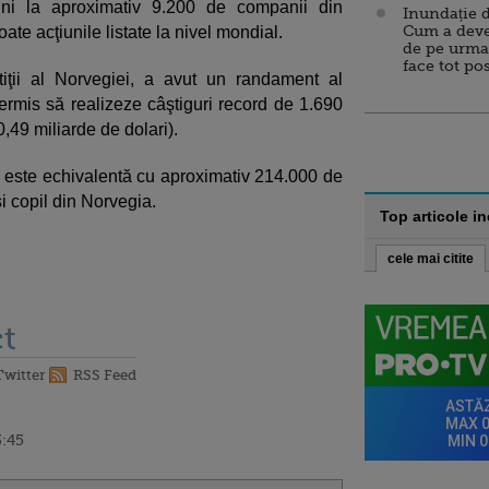
uni la aproximativ 9.200 de companii din
Inundație d
Cum a deve
ate acţiunile listate la nivel mondial.
de pe urma
face tot po
iţii al Norvegiei, a avut un randament al
permis să realizeze câştiguri record de 1.690
49 miliarde de dolari).
ui este echivalentă cu aproximativ 214.000 de
şi copil din Norvegia.
Top articole i
cele mai citite
t
Twitter
RSS Feed
3:45