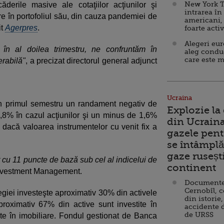
New York T
derile masive ale cotaţiilor acţiunilor şi
intrarea în
are în portofoliul său, din cauza pandemiei de
americani,
it
Agerpres
.
foarte acti
Alegeri eu
 în al doilea trimestru, ne confruntăm în
aleg condu
care este m
erabilă"
, a precizat directorul general adjunct
Ucraina
t în primul semestru un randament negativ de
Explozie la
,8% în cazul acţiunilor şi un minus de 1,6%
din Ucraina
ar dacă valoarea instrumentelor cu venit fix a
gazele pent
se întâmplă 
gaze ruseșt
t cu 11 puncte de bază sub cel al indicelui de
continent
Investment Management.
Documente d
Cernobîl, c
egiei investeşte aproximativ 30% din activele
din istorie,
proximativ 67% din active sunt investite în
accidente 
de URSS
tite în imobiliare. Fondul gestionat de Banca