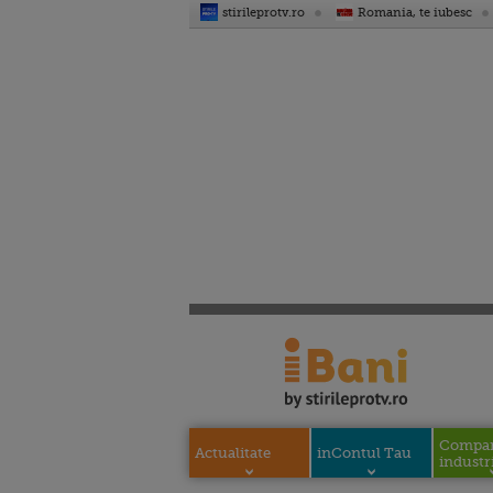
stirileprotv.ro
Romania, te iubesc
Compani
Actualitate
inContul Tau
industri