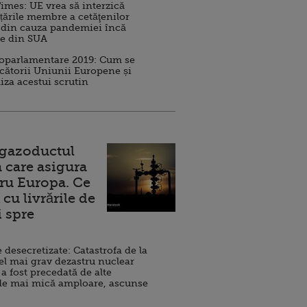
imes: UE vrea să interzică
 țările membre a cetăţenilor
 din cauza pandemiei încă
ve din SUA
roparlamentare 2019: Cum se
cătorii Uniunii Europene și
iza acestui scrutin
 gazoductul
 care asigura
ru Europa. Ce
cu livrările de
i spre
esecretizate: Catastrofa de la
el mai grav dezastru nuclear
 a fost precedată de alte
de mai mică amploare, ascunse