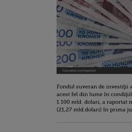
Coroane norvegiene
Fondul suveran de investiţii 
acest fel din lume în condiţii
1.100 mld. dolari, a raportat
(21,27 mld.dolari) în prima j