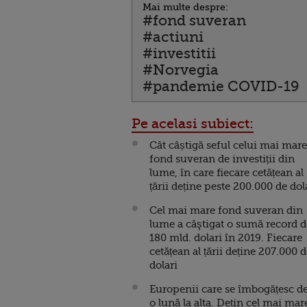
Mai multe despre:
#fond suveran
#actiuni
#investitii
#Norvegia
#pandemie COVID-19
Pe acelasi subiect:
Cât câștigă seful celui mai mare
fond suveran de investiții din
lume, în care fiecare cetățean al
țării deține peste 200.000 de dol
Cel mai mare fond suveran din
lume a câştigat o sumă record d
180 mld. dolari în 2019. Fiecare
cetățean al țării deține 207.000 
dolari
Europenii care se îmbogățesc de
o lună la alta. Dețin cel mai mar