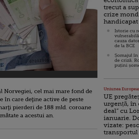
economică 
trecut a sup
crize mondi
handicapat 
Istorie cu 
vulnerabilă
cauza dator
de la BCE
Șomajul în 
de criză. R
puțini șom
Uniunea Europea
al Norvegiei, cel mai mare fond de
UE pregăte
le în care deţine active de peste
urgență, în
 marţi pierderi de 188 mld. coroane
deal” cu Lo
umătate a acestui an.
ianuarie. 
vizate: pesc
transportul 