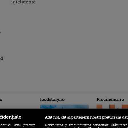
inteligente
a
nd
ro
foodstory.ro
Procinema.ro
fidențiale
Atât noi, cât și partenerii noștri prelucrăm dat
ozitivul dvs., precum
Dezvoltarea și îmbunătățirea serviciilor. Măsurarea