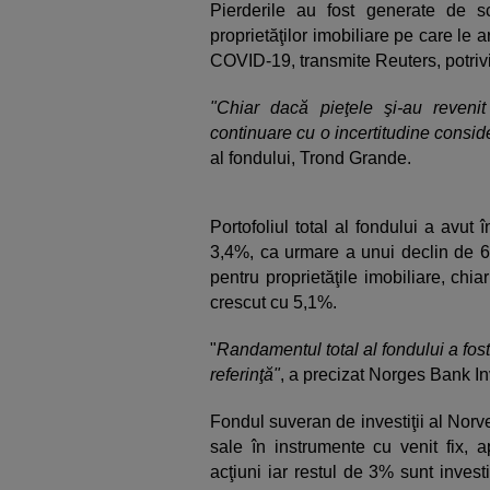
Pierderile au fost generate de scă
proprietăţilor imobiliare pe care le 
COVID-19, transmite Reuters, potriv
"Chiar dacă pieţele şi-au revenit
continuare cu o incertitudine consid
al fondului, Trond Grande.
Portofoliul total al fondului a avu
3,4%, ca urmare a unui declin de 6
pentru proprietăţile imobiliare, chi
crescut cu 5,1%.
"
Randamentul total al fondului a fos
referinţă"
, a precizat Norges Bank 
Fondul suveran de investiţii al Norv
sale în instrumente cu venit fix, a
acţiuni iar restul de 3% sunt inves