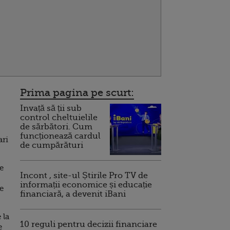
Prima pagina pe scurt:
Invață să ții sub
control cheltuielile
de sărbători. Cum
funcționează cardul
ari
de cumpărături
e
Incont , site-ul Știrile Pro TV de
informații economice și educație
de
financiară, a devenit iBani
 la
10 reguli pentru decizii financiare
e