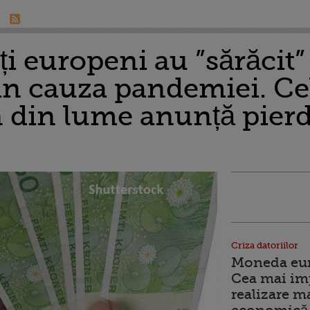
i europeni au ”sărăcit”
din cauza pandemiei. C
 din lume anunță pierd
Criza datoriilor
Moneda euro
Cea mai im
realizare m