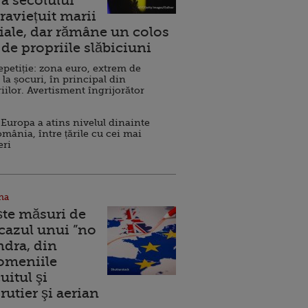
a secolului
raviețuit marii
ale, dar rămâne un colos
de propriile slăbiciuni
repetiție: zona euro, extrem de
 la șocuri, în principal din
iilor. Avertisment îngrijorător
Europa a atins nivelul dinainte
omânia, între țările cu cei mai
eri
na
ște măsuri de
 cazul unui ”no
ndra, din
Domeniile
uitul şi
rutier şi aerian