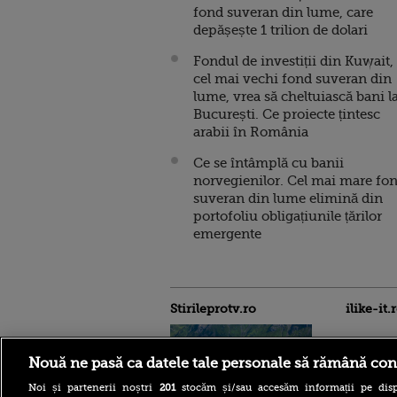
fond suveran din lume, care
depășește 1 trilion de dolari
Fondul de investiții din Kuwait,
cel mai vechi fond suveran din
lume, vrea să cheltuiască bani l
București. Ce proiecte țintesc
arabii în România
Ce se întâmplă cu banii
norvegienilor. Cel mai mare fo
suveran din lume elimină din
portofoliu obligațiunile țărilor
emergente
Stirileprotv.ro
ilike-it.
Nouă ne pasă ca datele tale personale să rămână con
Noi și partenerii noștri
201
stocăm și/sau accesăm informații pe disp