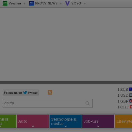
Vremea
PROTV NEWS
VOYO
1 EUR
1 USD
1 GBP
1 CHF
i si
Tehnologie si
Auto
Job-uri
Lifestyl
i
media