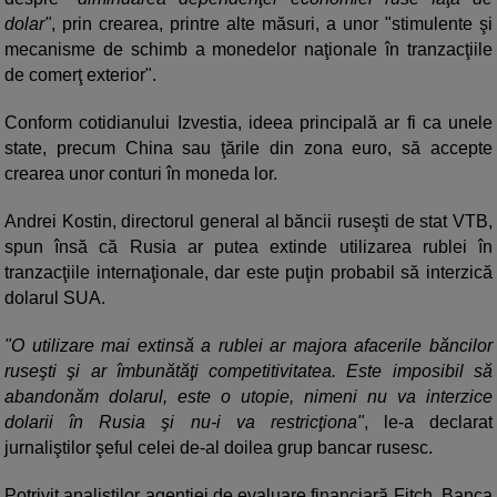
dolar"
, prin crearea, printre alte măsuri, a unor "stimulente şi
mecanisme de schimb a monedelor naţionale în tranzacţiile
de comerţ exterior".
Conform cotidianului Izvestia, ideea principală ar fi ca unele
state, precum China sau ţările din zona euro, să accepte
crearea unor conturi în moneda lor.
Andrei Kostin, directorul general al băncii ruseşti de stat VTB,
spun însă că Rusia ar putea extinde utilizarea rublei în
tranzacţiile internaţionale, dar este puţin probabil să interzică
dolarul SUA.
"O utilizare mai extinsă a rublei ar majora afacerile băncilor
ruseşti şi ar îmbunătăţi competitivitatea. Este imposibil să
abandonăm dolarul, este o utopie, nimeni nu va interzice
dolarii în Rusia şi nu-i va restricţiona"
, le-a declarat
jurnaliştilor şeful celei de-al doilea grup bancar rusesc.
Potrivit analiştilor agenţiei de evaluare financiară Fitch, Banca