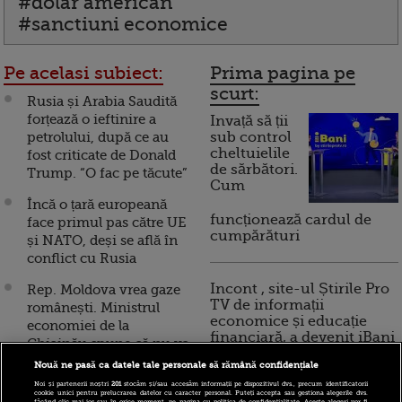
#dolar american
#sanctiuni economice
Pe acelasi subiect:
Prima pagina pe
scurt:
Rusia și Arabia Saudită
forțează o ieftinire a
Invață să ții
petrolului, după ce au
sub control
cheltuielile
fost criticate de Donald
de sărbători.
Trump. “O fac pe tăcute”
Cum
Încă o țară europeană
funcționează cardul de
face primul pas către UE
cumpărături
și NATO, deși se află în
conflict cu Rusia
Incont , site-ul Știrile Pro
Rep. Moldova vrea gaze
TV de informații
românești. Ministrul
economice și educație
economiei de la
financiară, a devenit iBani
Chișinău spune că nu va
negocia un nou acord cu
Nouă ne pasă ca datele tale personale să rămână confidențiale
rușii de la Gazprom
Noi și partenerii noștri
201
stocăm și/sau accesăm informații pe dispozitivul dvs., precum identificatorii
10 reguli pentru decizii
cookie unici pentru prelucrarea datelor cu caracter personal. Puteți accepta sau gestiona alegerile dvs.
făcând clic mai jos sau în orice moment, pe pagina cu politica de confidențialitate. Aceste alegeri vor fi