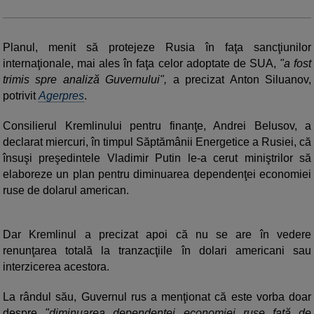
Planul, menit să protejeze Rusia în faţa sancţiunilor
internaţionale, mai ales în faţa celor adoptate de SUA,
"a fost
trimis spre analiză Guvernului",
a precizat Anton Siluanov,
potrivit
Agerpres
.
Consilierul Kremlinului pentru finanţe, Andrei Belusov, a
declarat miercuri, în timpul Săptămânii Energetice a Rusiei, că
însuşi preşedintele Vladimir Putin le-a cerut miniştrilor să
elaboreze un plan pentru diminuarea dependenţei economiei
ruse de dolarul american.
Dar Kremlinul a precizat apoi că nu se are în vedere
renunţarea totală la tranzacţiile în dolari americani sau
interzicerea acestora.
La rândul său, Guvernul rus a menţionat că este vorba doar
despre
"diminuarea dependenţei economiei ruse faţă de