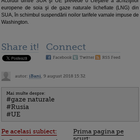
Acordul dintre SUA şi UE prevede o creştere a achiziţiilor
europene de soia şi de gaze naturale lichefiate (LNG) din
SUA, în schimbul suspendării noilor tarifele vamale impuse de
Washington.
Share it!
Connect
Facebook
Twitter
RSS Feed
autor:
iBani
, 9 august 2018 15:32
Mai multe despre:
#gaze naturale
#Rusia
#UE
Pe acelasi subiect:
Prima pagina pe
scurt: