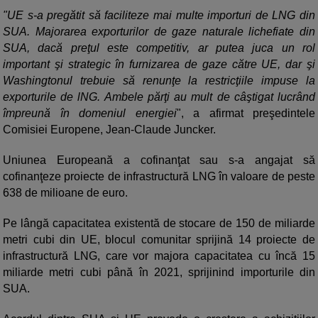
"UE s-a pregătit să faciliteze mai multe importuri de LNG din
SUA. Majorarea exporturilor de gaze naturale lichefiate din
SUA, dacă preţul este competitiv, ar putea juca un rol
important şi strategic în furnizarea de gaze către UE, dar şi
Washingtonul trebuie să renunţe la restricţiile impuse la
exporturile de lNG. Ambele părţi au mult de câştigat lucrând
împreună în domeniul energiei
", a afirmat preşedintele
Comisiei Europene, Jean-Claude Juncker.
Uniunea Europeană a cofinanţat sau s-a angajat să
cofinanţeze proiecte de infrastructură LNG în valoare de peste
638 de milioane de euro.
Pe lângă capacitatea existentă de stocare de 150 de miliarde
metri cubi din UE, blocul comunitar sprijină 14 proiecte de
infrastructură LNG, care vor majora capacitatea cu încă 15
miliarde metri cubi până în 2021, sprijinind importurile din
SUA.