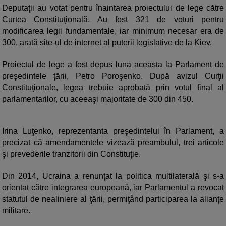
Deputaţii au votat pentru înaintarea proiectului de lege către
Curtea Constituţională. Au fost 321 de voturi pentru
modificarea legii fundamentale, iar minimum necesar era de
300, arată site-ul de internet al puterii legislative de la Kiev.
Proiectul de lege a fost depus luna aceasta la Parlament de
preşedintele ţării, Petro Poroşenko. După avizul Curţii
Constituţionale, legea trebuie aprobată prin votul final al
parlamentarilor, cu aceeaşi majoritate de 300 din 450.
Irina Luţenko, reprezentanta preşedintelui în Parlament, a
precizat că amendamentele vizează preambulul, trei articole
şi prevederile tranzitorii din Constituţie.
Din 2014, Ucraina a renunţat la politica multilaterală şi s-a
orientat către integrarea europeană, iar Parlamentul a revocat
statutul de nealiniere al ţării, permiţând participarea la alianţe
militare.