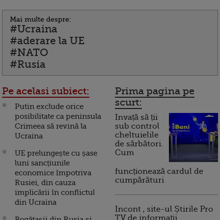
Mai multe despre:
#Ucraina
#aderare la UE
#NATO
#Rusia
Pe acelasi subiect:
Prima pagina pe
scurt:
Putin exclude orice
posibilitate ca peninsula
Invață să ții
Crimeea să revină la
sub control
cheltuielile
Ucraina
de sărbători.
Cum
UE prelungește cu șase
luni sancțiunile
funcționează cardul de
economice împotriva
cumpărături
Rusiei, din cauza
implicării în conflictul
din Ucraina
Incont , site-ul Știrile Pro
TV de informații
Bogătașii din Rusia și