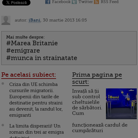
Facebook
Twitter
RSS Feed
autor:
iBani
, 30 martie 2013 16:05
Mai multe despre:
#Marea Britanie
#emigrare
#munca in strainatate
Pe acelasi subiect:
Prima pagina pe
scurt:
Criza din UE schimba
cursurile migratorii.
Invață să ții
Europenii din tarile de
sub control
cheltuielile
destinatie pentru straini
de sărbători.
au devenit, la randul lor,
Cum
emigranti
funcționează cardul de
La limita disperarii! Un
cumpărături
roman din trei ar emigra