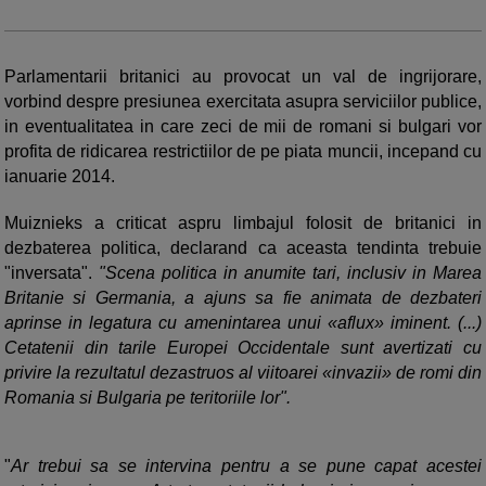
Parlamentarii britanici au provocat un val de ingrijorare,
vorbind despre presiunea exercitata asupra serviciilor publice,
in eventualitatea in care zeci de mii de romani si bulgari vor
profita de ridicarea restrictiilor de pe piata muncii, incepand cu
ianuarie 2014.
Muiznieks a criticat aspru limbajul folosit de britanici in
dezbaterea politica, declarand ca aceasta tendinta trebuie
"inversata".
"Scena politica in anumite tari, inclusiv in Marea
Britanie si Germania, a ajuns sa fie animata de dezbateri
aprinse in legatura cu amenintarea unui «aflux» iminent. (...)
Cetatenii din tarile Europei Occidentale sunt avertizati cu
privire la rezultatul dezastruos al viitoarei «invazii» de romi din
Romania si Bulgaria pe teritoriile lor".
"
Ar trebui sa se intervina pentru a se pune capat acestei