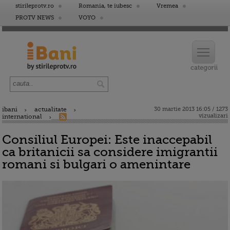
stirileprotv.ro
Romania, te iubesc
Vremea
PROTV NEWS
VOYO
ibani
actualitate
30 martie 2013 16:05 / 1273
vizualizari
international
Consiliul Europei: Este inaccepabil
ca britanicii sa considere imigrantii
romani si bulgari o amenintare