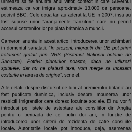
urmeaza sa fie anulate anul viitor, context in care Guvernul
estimeaza ca vor imigra aproximativ 13.000 de persoane,
potrivit BBC. Cele doua tari au aderat la UE in 2007, insa au
fost supuse unor "aranjamente tranzitorii" care nu permit
accesul cetatenilor lor pe piata britanica a muncii.
Cameron anunta in acest articol introducerea unor schimbari
in domeniul sanatatii. "
In prezent, migrantii din UE pot primi
tratament gratuit prin NHS (Sistemul National britanic de
Sanatate). Potrivit planurilor noastre, daca ne utilizezi
spitalele, dar nu ne platesti taxe, vom merge sa incasam
costurile in tara ta de origine"
, scrie el.
Alte detalii despre discursul de luni al premierului britanic au
fost publicate duminica, inclusiv despre impunerea unor
restrictii imigrantilor care doresc locuinte sociale. Ei nu vor fi
introdusi pe listele de asteptare ale consiliilor din Anglia
pentru o perioada de cel putin doi ani, in functie de
introducerea unor criterii de rezidenta de catre consiliile
locale. Autoritatile locale pot introduce, deja, asemenea