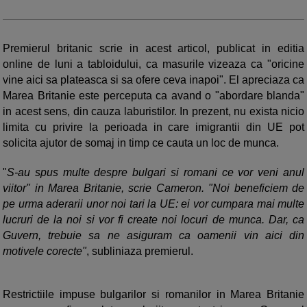
Premierul britanic scrie in acest articol, publicat in editia
online de luni a tabloidului, ca masurile vizeaza ca "oricine
vine aici sa plateasca si sa ofere ceva inapoi". El apreciaza ca
Marea Britanie este perceputa ca avand o "abordare blanda"
in acest sens, din cauza laburistilor. In prezent, nu exista nicio
limita cu privire la perioada in care imigrantii din UE pot
solicita ajutor de somaj in timp ce cauta un loc de munca.
"
S-au spus multe despre bulgari si romani ce vor veni anul
viitor" in Marea Britanie, scrie Cameron. "Noi beneficiem de
pe urma aderarii unor noi tari la UE: ei vor cumpara mai multe
lucruri de la noi si vor fi create noi locuri de munca. Dar, ca
Guvern, trebuie sa ne asiguram ca oamenii vin aici din
motivele corecte"
, subliniaza premierul.
Restrictiile impuse bulgarilor si romanilor in Marea Britanie