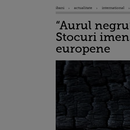
ibani
actualitate
international
“Aurul negru”
Stocuri imens
europene