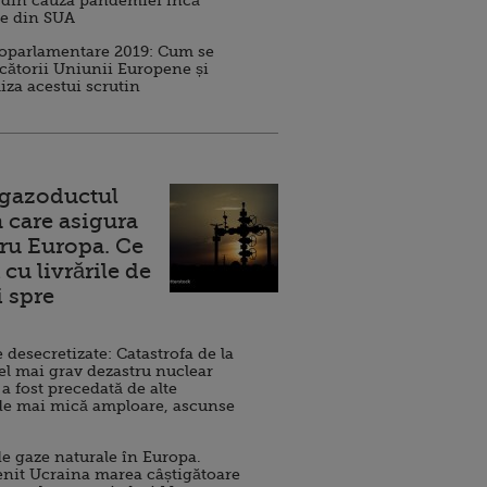
 din cauza pandemiei încă
ve din SUA
roparlamentare 2019: Cum se
cătorii Uniunii Europene și
iza acestui scrutin
 gazoductul
 care asigura
ru Europa. Ce
cu livrările de
i spre
esecretizate: Catastrofa de la
el mai grav dezastru nuclear
 a fost precedată de alte
de mai mică amploare, ascunse
e gaze naturale în Europa.
nit Ucraina marea câștigătoare