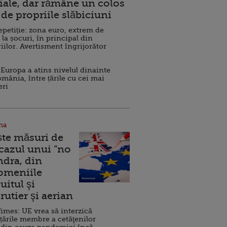
ale, dar rămâne un colos
de propriile slăbiciuni
repetiție: zona euro, extrem de
 la șocuri, în principal din
iilor. Avertisment îngrijorător
Europa a atins nivelul dinainte
omânia, între țările cu cei mai
eri
na
ște măsuri de
 cazul unui ”no
ndra, din
Domeniile
uitul şi
rutier şi aerian
imes: UE vrea să interzică
 țările membre a cetăţenilor