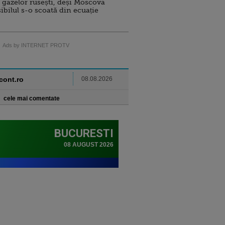
 gazelor rusești, deși Moscova
sibilul s-o scoată din ecuație
Ads by INTERNET PROTV
ncont.ro
08.08.2026
cele mai comentate