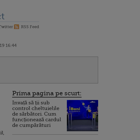
t
Twitter
RSS Feed
19 16:44
Prima pagina pe scurt:
Invață să ții sub
control cheltuielile
de sărbători. Cum
funcționează cardul
de cumpărături
l,