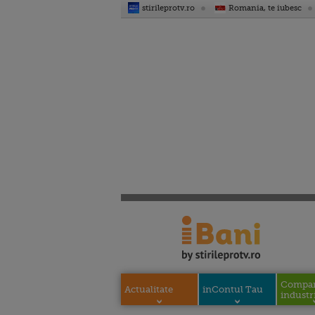
stirileprotv.ro
Romania, te iubesc
Compani
Actualitate
inContul Tau
industri