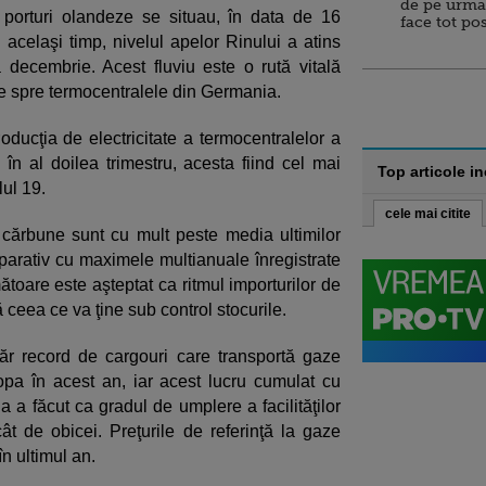
de pe urma
 porturi olandeze se situau, în data de 16
face tot po
 acelaşi timp, nivelul apelor Rinului a atins
decembrie. Acest fluviu este o rută vitală
ne spre termocentralele din Germania.
ucţia de electricitate a termocentralelor a
în al doilea trimestru, acesta fiind cel mai
Top articole i
lul 19.
cele mai citite
de cărbune sunt cu mult peste media ultimilor
parativ cu maximele multianuale înregistrate
ătoare este aşteptat ca ritmul importurilor de
ceea ce va ţine sub control stocurile.
ăr record de cargouri care transportă gaze
opa în acest an, iar acest lucru cumulat cu
ia a făcut ca gradul de umplere a facilităţilor
t de obicei. Preţurile de referinţă la gaze
n ultimul an.