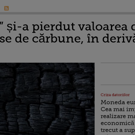
 și-a pierdut valoarea 
e de cărbune, în derivă
Criza datoriilor
Moneda euro
Cea mai im
realizare m
economică 
trecut a sup