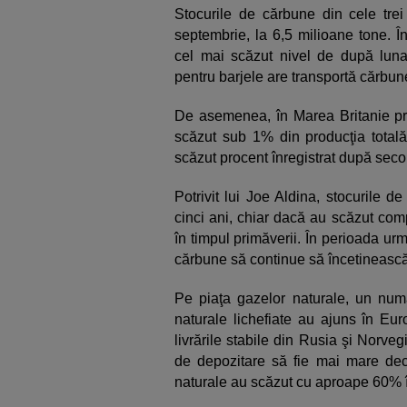
Stocurile de cărbune din cele trei
septembrie, la 6,5 milioane tone. În
cel mai scăzut nivel de după luna 
pentru barjele are transportă cărbu
De asemenea, în Marea Britanie prod
scăzut sub 1% din producţia totală 
scăzut procent înregistrat după seco
Potrivit lui Joe Aldina, stocurile 
cinci ani, chiar dacă au scăzut com
în timpul primăverii. În perioada urm
cărbune să continue să încetinească 
Pe piaţa gazelor naturale, un num
naturale lichefiate au ajuns în Eur
livrările stabile din Rusia şi Norveg
de depozitare să fie mai mare decâ
naturale au scăzut cu aproape 60% î