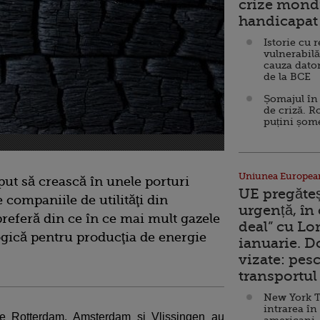
crize mondi
handicapat 
Istorie cu 
vulnerabilă
cauza dator
de la BCE
Șomajul în 
de criză. R
puțini șom
Uniunea Europea
put să crească în unele porturi
UE pregăte
 companiile de utilităţi din
urgență, în
referă din ce în ce mai mult gazele
deal” cu Lo
ogică pentru producţia de energie
ianuarie. 
vizate: pesc
transportul 
New York T
intrarea în
le Rotterdam, Amsterdam şi Vlissingen au