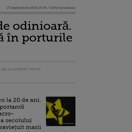
27 septembrie 2019 16:44 / 1640 vizualizari
de odinioară.
 în porturile
Ads by INTERNET PROTV
 la 20 de ani.
portantă
acro-
a secolului
raviețuit marii