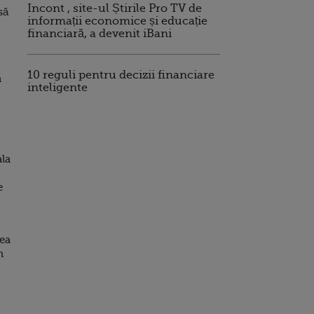
Incont , site-ul Știrile Pro TV de
să
informații economice și educație
financiară, a devenit iBani
10 reguli pentru decizii financiare
a
inteligente
ala
e
cea
n