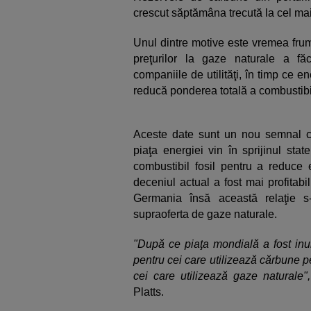
crescut săptămâna trecută la cel mai r
Unul dintre motive este vremea frum
preţurilor la gaze naturale a fă
companiile de utilităţi, în timp ce e
reducă ponderea totală a combustibili
Aceste date sunt un nou semnal ca
piaţa energiei vin în sprijinul sta
combustibil fosil pentru a reduce 
deceniul actual a fost mai profitabi
Germania însă această relaţie s
supraoferta de gaze naturale.
"După ce piaţa mondială a fost inu
pentru cei care utilizează cărbune p
cei care utilizează gaze naturale",
Platts.