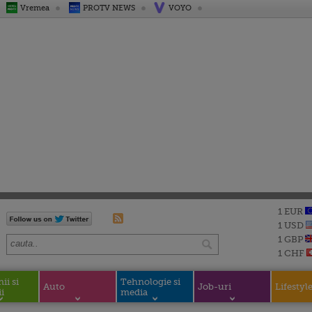
Vremea
PROTV NEWS
VOYO
1 EUR
1 USD
1 GBP
1 CHF
i si
Tehnologie si
Auto
Job-uri
Lifestyl
i
media