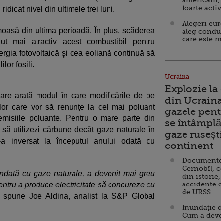
americani,
foarte acti
idicat nivel din ultimele trei luni.
Alegeri eu
oasă din ultima perioadă. În plus, scăderea
aleg condu
care este m
cut mai atractiv acest combustibil pentru
nergia fotovoltaică şi cea eoliană continuă să
lor fosili.
Ucraina
Explozie la
re arată modul în care modificările de pe
din Ucraina
telor care vor să renunţe la cel mai poluant
gazele pent
emisiile poluante. Pentru o mare parte din
se întâmplă 
l să utilizezi cărbune decât gaze naturale în
gaze ruseșt
-a inversat la începutul anului odată cu
continent
Documente d
Cernobîl, c
ndată cu gaze naturale, a devenit mai greu
din istorie,
accidente 
entru a produce electricitate să concureze cu
de URSS
spune Joe Aldina, analist la S&P Global
Inundație d
Cum a deve