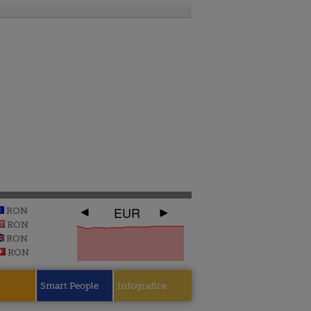
EUR
RON
RON
RON
RON
e
Smart People
Infografice