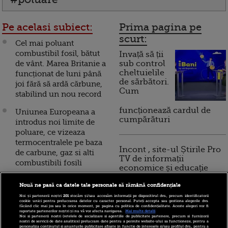
Pe acelasi subiect:
Prima pagina pe
scurt:
Cel mai poluant
combustibil fosil, bătut
Invață să ții
de vânt. Marea Britanie a
sub control
cheltuielile
funcționat de luni până
de sărbători.
joi fără să ardă cărbune,
Cum
stabilind un nou record
funcționează cardul de
Uniunea Europeana a
cumpărături
introdus noi limite de
poluare, ce vizeaza
termocentralele pe baza
Incont , site-ul Știrile Pro
de carbune, gaz si alti
TV de informații
combustibili fosili
economice și educație
financiară, a devenit iBani
Marea Britanie scrie din
Nouă ne pasă ca datele tale personale să rămână confidențiale
nou istorie, dupa
Noi și partenerii noștri
201
stocăm și/sau accesăm informații pe dispozitivul dvs., precum identificatorii
Revolutia Industriala de
cookie unici pentru prelucrarea datelor cu caracter personal. Puteți accepta sau gestiona alegerile dvs.
10 reguli pentru decizii
făcând clic mai jos sau în orice moment, pe pagina cu politica de confidențialitate. Aceste alegeri vor fi
acum 100 de ani. Regatul
raportate partenerilor noștri și nu vă vor afecta navigarea.
Mai multe detalii
financiare inteligente
Noi si partenerii nostri (retelele de socializare si agentiile de publicitate partenere, precum si furnizorii
a marcat prima zi fara
nostri de servicii de date analitice) prelucram date pentru a permite website-ului sa functioneze, pentru a
personaliza continutul si anunturile publicitare afisate in functie de interesele si/sau profilul dvs., pentru a