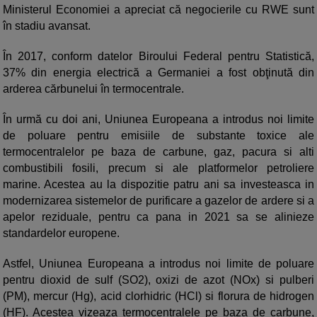
Ministerul Economiei a apreciat că negocierile cu RWE sunt
în stadiu avansat.
În 2017, conform datelor Biroului Federal pentru Statistică,
37% din energia electrică a Germaniei a fost obţinută din
arderea cărbunelui în termocentrale.
În urmă cu doi ani, Uniunea Europeana a introdus noi limite
de poluare pentru emisiile de substante toxice ale
termocentralelor pe baza de carbune, gaz, pacura si alti
combustibili fosili, precum si ale platformelor petroliere
marine. Acestea au la dispozitie patru ani sa investeasca in
modernizarea sistemelor de purificare a gazelor de ardere si a
apelor reziduale, pentru ca pana in 2021 sa se alinieze
standardelor europene.
Astfel, Uniunea Europeana a introdus noi limite de poluare
pentru dioxid de sulf (SO2), oxizi de azot (NOx) si pulberi
(PM), mercur (Hg), acid clorhidric (HCl) si florura de hidrogen
(HF). Acestea vizeaza termocentralele pe baza de carbune,