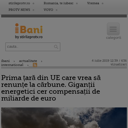
stirileprotv.ro
Romania, te iubesc
Vremea
PROTV NEWS
VOYO
ibani
actualitate
4 iulie 2019 12:39 / 636
vizualizari
international
Prima țară din UE care vrea să
renunțe la cărbune. Giganții
energetici cer compensații de
miliarde de euro