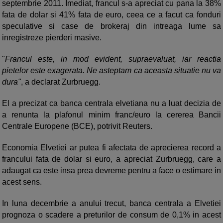
septembrie 2011. Imediat, francul s-a apreciat cu pana la 38%
fata de dolar si 41% fata de euro, ceea ce a facut ca fonduri
speculative si case de brokeraj din intreaga lume sa
inregistreze pierderi masive.
"
Francul este, in mod evident, supraevaluat, iar reactia
pietelor este exagerata. Ne asteptam ca aceasta situatie nu va
dura"
, a declarat Zurbruegg.
El a precizat ca banca centrala elvetiana nu a luat decizia de
a renunta la plafonul minim franc/euro la cererea Bancii
Centrale Europene (BCE), potrivit Reuters.
Economia Elvetiei ar putea fi afectata de aprecierea record a
francului fata de dolar si euro, a apreciat Zurbruegg, care a
adaugat ca este insa prea devreme pentru a face o estimare in
acest sens.
In luna decembrie a anului trecut, banca centrala a Elvetiei
prognoza o scadere a preturilor de consum de 0,1% in acest