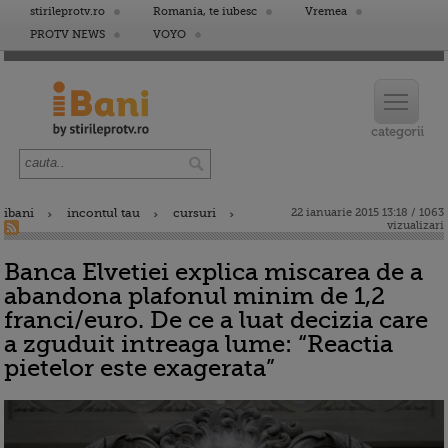
stirileprotv.ro
Romania, te iubesc
Vremea
PROTV NEWS
VOYO
ibani
incontul tau
cursuri
22 ianuarie 2015 13:18 / 1063
vizualizari
Banca Elvetiei explica miscarea de a
abandona plafonul minim de 1,2
franci/euro. De ce a luat decizia care
a zguduit intreaga lume: “Reactia
pietelor este exagerata”