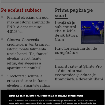
Pe acelasi subiect:
Prima pagina pe
scurt:
Francul elvetian, un nou
maxim istoric anuntat de
Invață să ții
BNR. A depasit euro:
sub control
cheltuielile
4,5152 lei
de sărbători.
Cum
Cinteza: Conversia
creditelor, in lei, la cursul
funcționează cardul de
istoric, poate falimenta
cumpărături
unele banci. "Da, francul
elvetian a fost foarte
ieftin, dar alegerea a
Incont , site-ul Știrile Pro
apartinut clientului"
TV de informații
economice și educație
"Electorata", solutia la
financiară, a devenit iBani
criza creditelor in franci
elvetieni. Finantele ridica
pragul de venit din O.U.
10 reguli pentru decizii
privind restructurarea
Nouă ne pasă ca datele tale personale să rămână confidențiale
financiare inteligente
creditelor la 3.000 lei,
Noi și partenerii noștri
201
stocăm și/sau accesăm informații pe dispozitivul dvs., precum identificatorii
cookie unici pentru prelucrarea datelor cu caracter personal. Puteți accepta sau gestiona alegerile dvs.
deducere imediata