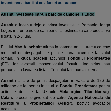
investeasca banii si ce afaceri au succes
Ausnit investeste intr-un parc de camione la Lugoj
Ausnit
a inceput deja o prima investitie in Romania, langa
Lugoj, intr-un parc de camioane. El estimeaza ca proiectul va
fi gata in 2-3 luni.
Fiul lui
Max Auschnitt
afirma in toamna anului trecut ca este
multumit de despagubirile primite pana acum de la statul
roman, in ciuda scaderii actiunilor
Fondului Proprietatea
(FP), iar avocatii mostenitorului fostului industrias sau
pronuntat in favoarea listarii Fondului la o bursa externa.
Ausnit
mai are de primit despagubiri in valoare de 126 de
milioane de lei pentru in titluri la
Fondul Proprietatea
pentru
actiunile detinute la
Uzinele Metalurgice Titan-Nadrag-
Calan
, proces tergiversat de catre
Agentia Nationala de
Restituire a Proprietatilor
(ANRP), potrivit avocatilor
acestuia.