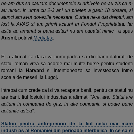
ne-am dus sa cautam documentele si arhivele ne-au zis ca n-
au nimic. In urma cu 2-3 ani un prieten a gasit 18 dosare, si
atunci am avut dovezile necesare, Curtea ne-a dat dreptul, am
fost la AVAS si am primit actiuni in Fondul Proprietatea. Iar
astia au amanat si pana astazi nu am capatat nimic
", a spus
Ausni
t, potrivit
Mediafax
.
El a afirmat ca daca va primi partea sa din banii datorati de
statul roman vrea sa acorde mai multe burse pentru studenti
romani la
Harvard
si intentioneaza sa investeasca intr-o
scoala de meserii la Lugoj.
Intrebat cum crede ca isi va recapata banii, pentru ca statul nu
are bani, fiul fostului industrias a afirmat: "A
re, are. Statul are
actiuni in compania de gaz, in alte companii, si poate pune
actiunile astea".
Sfaturi pentru antreprenori de la fiul celui mai mare
industrias al Romaniei din perioada interbelica. In ce sa-si