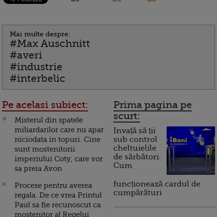
Mai multe despre:
#Max Auschnitt
#averi
#industrie
#interbelic
Pe acelasi subiect:
Prima pagina pe
scurt:
Misterul din spatele
miliardarilor care nu apar
Invață să ții
niciodata in topuri. Cine
sub control
cheltuielile
sunt mostenitorii
de sărbători.
imperiului Coty, care vor
Cum
sa preia Avon
funcționează cardul de
Procese pentru averea
cumpărături
regala. De ce vrea Printul
Paul sa fie recunoscut ca
mostenitor al Regelui