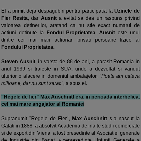
El a primit deja despagubiri pentru participatia la
Uzinele de
Fier Resita
, dar
Ausnit
a evitat sa dea un raspuns privind
valoarea detinerilor, aratand ca nu stie exact numarul de
actiuni detinute la
Fondul Proprietatea. Ausnit
este unul
dintre cei mai mari actionari privati persoane fizice ai
Fondului Proprietatea.
Steven Ausnit,
in varsta de 88 de ani, a parasit Romania in
anul 1939 si traieste in SUA, unde a dezvoltat si vandut
ulterior o afacere in domeniul ambalajelor.
"Poate am cateva
milioane, dar nu sunt sarac"
, a spus el.
"Regele de fier"
Max Auschnitt era, in perioada interbelica,
cel mai mare angajator al Romaniei
Supranumit "Regele de Fier",
Max Auschnitt
s-a nascut la
Galati in 1888, a absolvit Academia de inalte studii comerciale
si de export din Viena, a fost presedinte al Asociatiei generale
de Industrie din Banat, vicepresedinte Uniunii Generale a