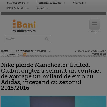
stirileprotv.ro
Romania, te iubesc
Vremea
PROTV NEWS
VOYO
ibani
companii si industrii
14 iulie 2014 19:57 / 1367
vizualizari
companii
Nike pierde Manchester United.
Clubul englez a semnat un contract
de aproape un miliard de euro cu
Adidas, incepand cu sezonul
2015/2016