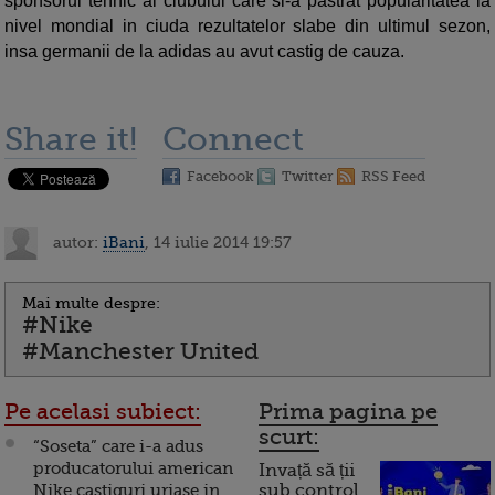
sponsorul tehnic al clubului care si-a pastrat popularitatea la
nivel mondial in ciuda rezultatelor slabe din ultimul sezon,
insa germanii de la adidas au avut castig de cauza.
Share it!
Connect
Facebook
Twitter
RSS Feed
autor:
iBani
, 14 iulie 2014 19:57
Mai multe despre:
#Nike
#Manchester United
Pe acelasi subiect:
Prima pagina pe
scurt:
“Soseta” care i-a adus
producatorului american
Invață să ții
Nike castiguri uriase in
sub control