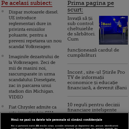
Pe acelasi subiect:
Prima pagina pe
scurt:
Dispar motoarele diesel.
UE introduce
Invață să ții
reglementari dure in
sub control
cheltuielile
privinta emisiilor
de sărbători.
poluante, pentru a
Cum
preveni repetarea un nou
scandal Volkswagen
funcționează cardul de
cumpărături
Imaginile dezastrului de
la Volkswagen. Zeci de
mii de masini noi,
Incont , site-ul Știrile Pro
rascumparate in urma
TV de informații
scandalului Dieselgate,
economice și educație
zac in parcarea unui
financiară, a devenit iBani
stadion din Michigan.
VIDEO
10 reguli pentru decizii
Fiat Chrysler admite ca
financiare inteligente
este investigat in SUA
din cauza emisiilor unor
Nouă ne pasă ca datele tale personale să rămână confidențiale
vehicule diesel
Noi și partenerii noștri
201
stocăm și/sau accesăm informații pe dispozitivul dvs., precum identificatorii
cookie unici pentru prelucrarea datelor cu caracter personal. Puteți accepta sau gestiona alegerile dvs.