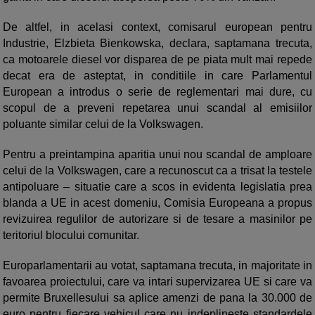
De altfel, in acelasi context, comisarul european pentru
Industrie, Elzbieta Bienkowska, declara, saptamana trecuta,
ca motoarele diesel vor disparea de pe piata mult mai repede
decat era de asteptat, in conditiile in care Parlamentul
European a introdus o serie de reglementari mai dure, cu
scopul de a preveni repetarea unui scandal al emisiilor
poluante similar celui de la Volkswagen.
Pentru a preintampina aparitia unui nou scandal de amploare
celui de la Volkswagen, care a recunoscut ca a trisat la testele
antipoluare – situatie care a scos in evidenta legislatia prea
blanda a UE in acest domeniu, Comisia Europeana a propus
revizuirea regulilor de autorizare si de tesare a masinilor pe
teritoriul blocului comunitar.
Europarlamentarii au votat, saptamana trecuta, in majoritate in
favoarea proiectului, care va intari supervizarea UE si care va
permite Bruxellesului sa aplice amenzi de pana la 30.000 de
euro pentru fiecare vehicul care nu indeplineste standardele