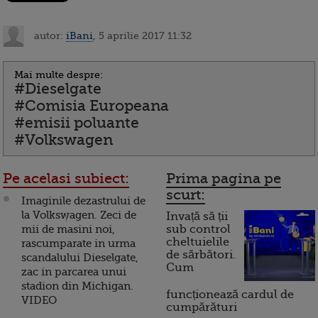
autor:
iBani
, 5 aprilie 2017 11:32
Mai multe despre:
#Dieselgate
#Comisia Europeana
#emisii poluante
#Volkswagen
Pe acelasi subiect:
Prima pagina pe
scurt:
Imaginile dezastrului de
la Volkswagen. Zeci de
Invață să ții
mii de masini noi,
sub control
cheltuielile
rascumparate in urma
de sărbători.
scandalului Dieselgate,
Cum
zac in parcarea unui
stadion din Michigan.
funcționează cardul de
VIDEO
cumpărături