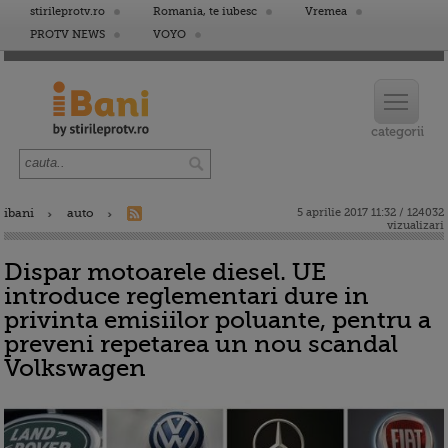
stirileprotv.ro
Romania, te iubesc
Vremea
PROTV NEWS
VOYO
ibani
auto
5 aprilie 2017 11:32 / 124032
vizualizari
Dispar motoarele diesel. UE
introduce reglementari dure in
privinta emisiilor poluante, pentru a
preveni repetarea un nou scandal
Volkswagen