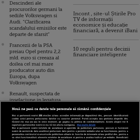
Descinderi ale
procurorilor germani la
Incont , site-ul Știrile Pro
sediile Volkswagen si
TV de informații
Audi. “Clarificarea
economice și educație
scandalului emisiilor este
financiară, a devenit iBani
departe de sfarsit”
Francezii de la PSA
10 reguli pentru decizii
preiau Opel pentru 2,2
financiare inteligente
mld. euro si creeaza al
doilea cel mai mare
producator auto din
Europa, dupa
Volkswagen
Renault, suspectata de
inselaciune in legatura
cu emisiile poluante, pe
Nouă ne pasă ca datele tale personale să rămână confidențiale
modelul Volkswagen.
Noi și partenerii noștri
201
stocăm și/sau accesăm informații pe dispozitivul dvs., precum identificatorii
Actiunile scad
cookie unici pentru prelucrarea datelor cu caracter personal. Puteți accepta sau gestiona alegerile dvs.
făcând clic mai jos sau în orice moment, pe pagina cu politica de confidențialitate. Aceste alegeri vor fi
semnificativ, dupa ce
raportate partenerilor noștri și nu vă vor afecta navigarea.
Mai multe detalii
Noi si partenerii nostri (retelele de socializare si agentiile de publicitate partenere, precum si furnizorii
procurorii au lansat o
nostri de servicii de date analitice) prelucram date pentru a permite website-ului sa functioneze, pentru a
personaliza continutul si anunturile publicitare afisate in functie de interesele si/sau profilul dvs., pentru a
ancheta
va oferi functionalitati aferente retelelor de socializare si pentru a analiza traficul pe website. Beneficiati