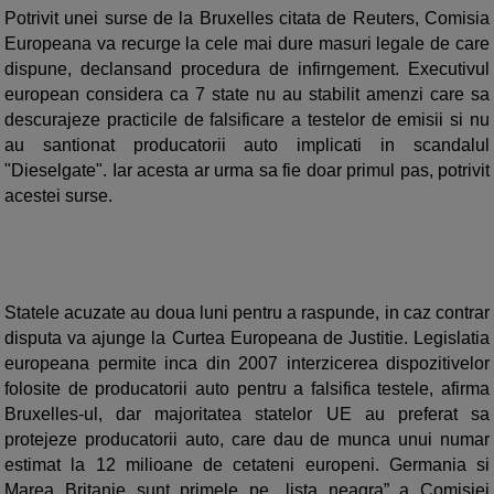
Potrivit unei surse de la Bruxelles citata de Reuters, Comisia
Europeana va recurge la cele mai dure masuri legale de care
dispune, declansand procedura de infirngement. Executivul
european considera ca 7 state nu au stabilit amenzi care sa
descurajeze practicile de falsificare a testelor de emisii si nu
au santionat producatorii auto implicati in scandalul
"Dieselgate". Iar acesta ar urma sa fie doar primul pas, potrivit
acestei surse.
Statele acuzate au doua luni pentru a raspunde, in caz contrar
disputa va ajunge la Curtea Europeana de Justitie. Legislatia
europeana permite inca din 2007 interzicerea dispozitivelor
folosite de producatorii auto pentru a falsifica testele, afirma
Bruxelles-ul, dar majoritatea statelor UE au preferat sa
protejeze producatorii auto, care dau de munca unui numar
estimat la 12 milioane de cetateni europeni. Germania si
Marea Britanie sunt primele pe „lista neagra” a Comisiei