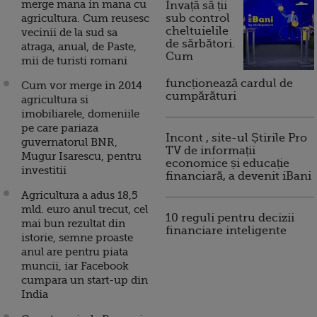
merge mana in mana cu
Invață să ții
agricultura. Cum reusesc
sub control
cheltuielile
vecinii de la sud sa
de sărbători.
atraga, anual, de Paste,
Cum
mii de turisti romani
funcționează cardul de
Cum vor merge in 2014
cumpărături
agricultura si
imobiliarele, domeniile
pe care pariaza
Incont , site-ul Știrile Pro
guvernatorul BNR,
TV de informații
Mugur Isarescu, pentru
economice și educație
investitii
financiară, a devenit iBani
Agricultura a adus 18,5
mld. euro anul trecut, cel
10 reguli pentru decizii
mai bun rezultat din
financiare inteligente
istorie, semne proaste
anul are pentru piata
muncii, iar Facebook
cumpara un start-up din
India