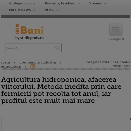
stirileprotv.ro
Romania, te iubesc
Vremea
PROTV NEWS
VOYO
ibani
companii si industrii
24 aprilie 2014 19:44 / 6463
vizualizari
agricultura
Agricultura hidroponica, afacerea
viitorului. Metoda inedita prin care
fermierii pot recolta tot anul, iar
profitul este mult mai mare