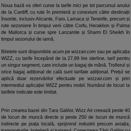
Noua bază va oferi curse la tarife mici pe tot parcursul anului
de la Cardiff, cu rute în premieră și conexiuni către destinații
însorite, inclusiv Alicante, Faro, Larnaca și Tenerife, precum și
rute sezoniere în timpul verii către Corfu, Heraklion și Palma
de Mallorca și curse spre Lanzarote și Sharm El Sheikh în
timpul sezonului de iarnă.
Biletele sunt disponibile acum pe wizzair.com sau pe aplicația
WIZZ, cu tarife începând de la 27,99 lire sterline, tarif pentru
un singur segment, care include un bagaj de mână. Trollerul și
orice bagaj adițional de cală sunt tarifate adițional. Prețul se
aplică doar rezervărilor efectuate pe wizzair.com și prin
intermediul aplicației WIZZ pentru mobil. Numărul de locuri la
tarifele indicate este limitat.
Prin crearea bazei din Țara Galilor, Wizz Air creează peste 40
de locuri de muncă directe și peste 250 de locuri de muncă
indirecte pe piața locală, sprijinind industrii precum aviația,
transporturile, hotelieră și turismul. Conectarea Țării Galilor cu