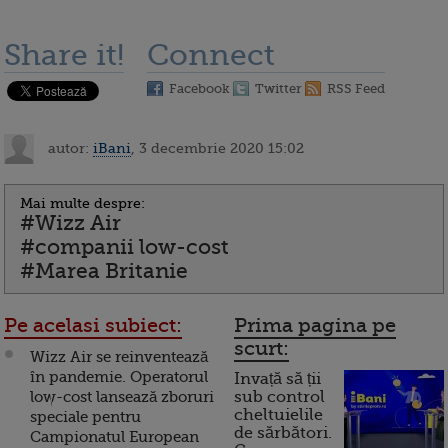
Share it!
Connect
Facebook
Twitter
RSS Feed
autor:
iBani
, 3 decembrie 2020 15:02
Mai multe despre:
#Wizz Air
#companii low-cost
#Marea Britanie
Pe acelasi subiect:
Prima pagina pe
scurt:
Wizz Air se reinventează
în pandemie. Operatorul
Invață să ții
low-cost lansează zboruri
sub control
cheltuielile
speciale pentru
de sărbători.
Campionatul European