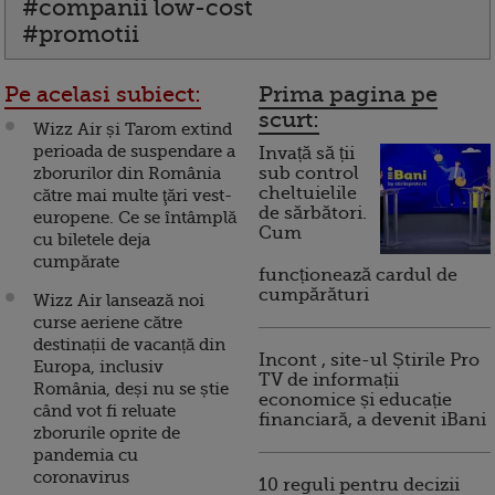
#companii low-cost
#promotii
Pe acelasi subiect:
Prima pagina pe
scurt:
Wizz Air și Tarom extind
perioada de suspendare a
Invață să ții
zborurilor din România
sub control
cheltuielile
către mai multe ţări vest-
de sărbători.
europene. Ce se întâmplă
Cum
cu biletele deja
cumpărate
funcționează cardul de
cumpărături
Wizz Air lansează noi
curse aeriene către
destinații de vacanță din
Incont , site-ul Știrile Pro
Europa, inclusiv
TV de informații
România, deși nu se știe
economice și educație
când vot fi reluate
financiară, a devenit iBani
zborurile oprite de
pandemia cu
coronavirus
10 reguli pentru decizii