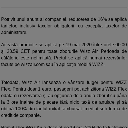
Potrivit unui anunț al companiei, reducerea de 16% se aplică
tarifelor, inclusiv taxelor obligatorii, cu excepția taxelor de
administrare.
Această promoție se aplică pe 19 mai 2020 între orele 00.00
și 23.59 CET pentru toate zborurile Wizz Air. Perioada de
călătorie este nelimitată. Prețul se aplică numai rezervărilor
făcute pe wizzair.com sau în aplicația mobilă WIZZ.
Totodată, Wizz Air lansează o vânzare fulger pentru WIZZ
Flex. Pentru doar 1 euro, pasagerii pot achiziționa WIZZ Flex
odată cu rezervarea și au opțiunea de a anula zborul cu până
la 3 ore înainte de plecare fără nicio taxă de anulare și să
obțină 100% din tariful inițial rambursat imediat sub formă de
credit de companie.
Primul zbor Wizz Air a decolat pe 19 mai 2004 de la Katowice