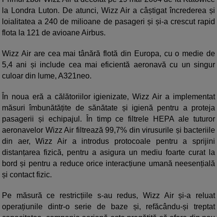
la Londra Luton. De atunci, Wizz Air a câștigat încrederea și
loialitatea a 240 de milioane de pasageri și și-a crescut rapid
flota la 121 de avioane Airbus.
Wizz Air are cea mai tânără flotă din Europa, cu o medie de
5,4 ani și include cea mai eficientă aeronavă cu un singur
culoar din lume, A321neo.
În noua eră a călătoriilor igienizate, Wizz Air a implementat
măsuri îmbunătățite de sănătate și igienă pentru a proteja
pasagerii și echipajul. În timp ce filtrele HEPA ale tuturor
aeronavelor Wizz Air filtrează 99,7% din virusurile și bacteriile
din aer, Wizz Air a introdus protocoale pentru a sprijini
distanțarea fizică, pentru a asigura un mediu foarte curat la
bord și pentru a reduce orice interacțiune umană neesențială
și contact fizic.
Pe măsură ce restricțiile s-au redus, Wizz Air și-a reluat
operațiunile dintr-o serie de baze și, refăcându-și treptat