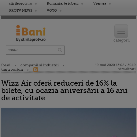
stirileprotv.ro
Romania, te iubesc
Vremea
PROTV NEWS
VOYO
ibani
companii si industrii
19 mai 2020 13:02 / 3049
vizualizari
transporturi
Wizz Air oferă reduceri de 16% la
bilete, cu ocazia aniversării a 16 ani
de activitate