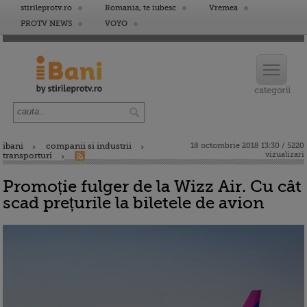
stirileprotv.ro
Romania, te iubesc
Vremea
PROTV NEWS
VOYO
ibani
companii si industrii
18 octombrie 2018 13:30 / 5220
vizualizari
transporturi
Promoție fulger de la Wizz Air. Cu cât
scad prețurile la biletele de avion