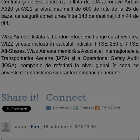
Centrală şi de Est, operează o flotă de 104 aeronave Airbus
A320 şi A321 şi oferă mai mult de 600 de rute de la 25 de
baze, ce asigură conexiunea între 143 de destinaţii din 44 de
ţări.
Wizz Air este listată la London Stock Exchange cu abrevierea
WIZZ și este inclusă în calculul indicilor FTSE 250 și FTSE
All-Shares. Wizz Air este membră a Asociației Internaționale a
Transporturilor Aeriene (IATA) și a Operational Safety Audit
(IOSA), companie de referință la nivel global în ceea ce
privește recunoașterea siguranței companiilor aeriene.
Share it!
Connect
Facebook
Twitter
RSS Feed
autor:
iBani
, 18 octombrie 2018 13:30