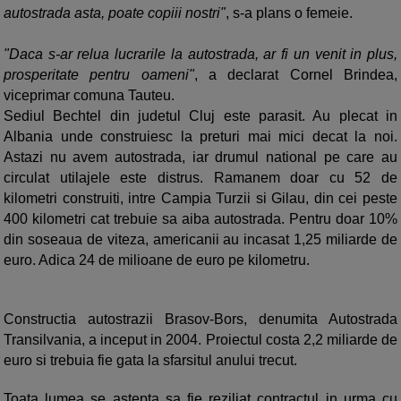
autostrada asta, poate copiii nostri"
, s-a plans o femeie.
"Daca s-ar relua lucrarile la autostrada, ar fi un venit in plus,
prosperitate pentru oameni"
, a declarat Cornel Brindea,
viceprimar comuna Tauteu.
Sediul Bechtel din judetul Cluj este parasit. Au plecat in
Albania unde construiesc la preturi mai mici decat la noi.
Astazi nu avem autostrada, iar drumul national pe care au
circulat utilajele este distrus. Ramanem doar cu 52 de
kilometri construiti, intre Campia Turzii si Gilau, din cei peste
400 kilometri cat trebuie sa aiba autostrada. Pentru doar 10%
din soseaua de viteza, americanii au incasat 1,25 miliarde de
euro. Adica 24 de milioane de euro pe kilometru.
Constructia autostrazii Brasov-Bors, denumita Autostrada
Transilvania, a inceput in 2004. Proiectul costa 2,2 miliarde de
euro si trebuia fie gata la sfarsitul anului trecut.
Toata lumea se astepta sa fie reziliat contractul in urma cu