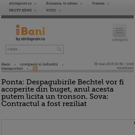
stirileprotv.ro
Romania, te iubesc
Vremea
PROTV NEWS
VOYO
ibani
companii si industrii
30 mai 2013 00:36 / 1418
vizualizari
transporturi
Ponta: Despagubirile Bechtel vor fi
acoperite din buget, anul acesta
putem licita un tronson. Sova:
Contractul a fost reziliat