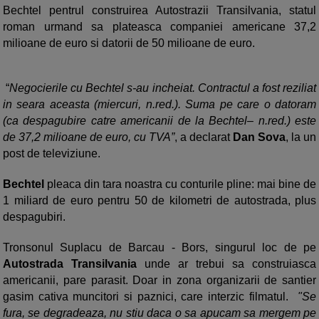
Bechtel pentrul construirea Autostrazii Transilvania, statul
roman urmand sa plateasca companiei americane 37,2
milioane de euro si datorii de 50 milioane de euro.
“
Negocierile cu Bechtel s-au incheiat. Contractul a fost reziliat
in seara aceasta (miercuri, n.red.). Suma pe care o datoram
(ca despagubire catre americanii de la Bechtel– n.red.) este
de 37,2 milioane de
euro, cu TVA”
, a declarat
Dan Sova
, la un
post de televiziune.
Bechtel
pleaca din tara noastra cu conturile pline: mai bine de
1 miliard de euro pentru 50 de kilometri de autostrada, plus
despagubiri.
Tronsonul Suplacu de Barcau - Bors, singurul loc de pe
Autostrada Transilvania
unde ar trebui sa construiasca
americanii, pare parasit. Doar in zona organizarii de santier
gasim cativa muncitori si paznici, care interzic filmatul.
"Se
fura, se degradeaza, nu stiu daca o sa apucam sa mergem pe