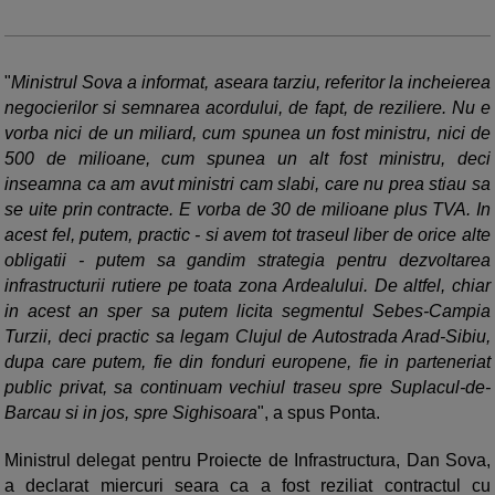
"
Ministrul Sova a informat, aseara tarziu, referitor la incheierea
negocierilor si semnarea acordului, de fapt, de reziliere. Nu e
vorba nici de un miliard, cum spunea un fost ministru, nici de
500 de milioane, cum spunea un alt fost ministru, deci
inseamna ca am avut ministri cam slabi, care nu prea stiau sa
se uite prin contracte. E vorba de 30 de milioane plus TVA. In
acest fel, putem, practic - si avem tot traseul liber de orice alte
obligatii - putem sa gandim strategia pentru dezvoltarea
infrastructurii rutiere pe toata zona Ardealului. De altfel, chiar
in acest an sper sa putem licita segmentul Sebes-Campia
Turzii, deci practic sa legam Clujul de Autostrada Arad-Sibiu,
dupa care putem, fie din fonduri europene, fie in parteneriat
public privat, sa continuam vechiul traseu spre Suplacul-de-
Barcau si in jos, spre Sighisoara
", a spus Ponta.
Ministrul delegat pentru Proiecte de Infrastructura, Dan Sova,
a declarat miercuri seara ca a fost reziliat contractul cu