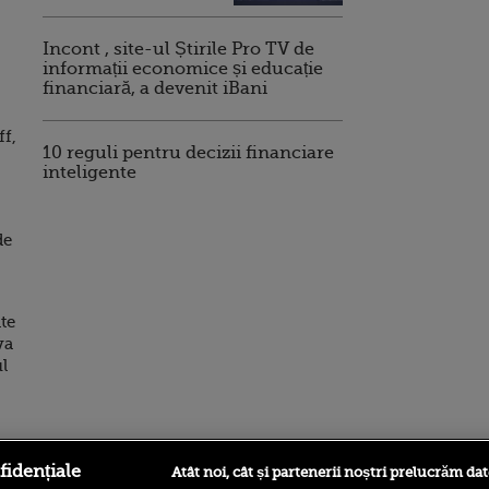
Incont , site-ul Știrile Pro TV de
informații economice și educație
financiară, a devenit iBani
ff,
10 reguli pentru decizii financiare
inteligente
de
te
va
ul
fidențiale
Atât noi, cât și partenerii noștri prelucrăm dat
ro
foodstory.ro
Procinema.ro