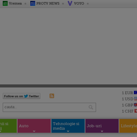
Vremea
PROTV NEWS
VOYO
1 EUR
1 USD
1 GBP
1 CHF
i si
Tehnologie si
Auto
Job-uri
Lifestyl
i
media