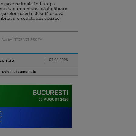
e gaze naturale în Europa.
nit Ucraina marea câștigătoare
 gazelor rusești, deși Moscova
sibilul s-o scoată din ecuație
Ads by INTERNET PROTV
ncont.ro
07.08.2026
cele mai comentate