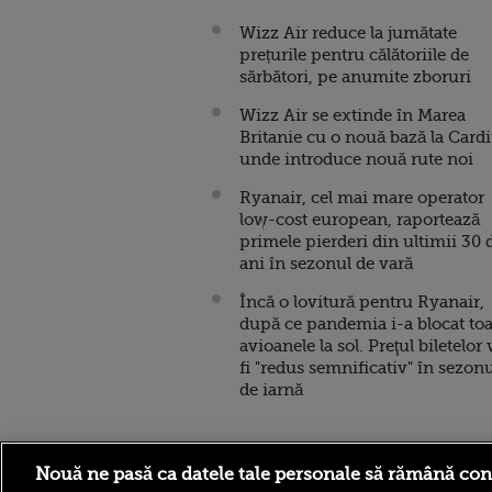
Wizz Air reduce la jumătate
prețurile pentru călătoriile de
sărbători, pe anumite zboruri
Wizz Air se extinde în Marea
Britanie cu o nouă bază la Cardi
unde introduce nouă rute noi
Ryanair, cel mai mare operator
low-cost european, raportează
primele pierderi din ultimii 30 
ani în sezonul de vară
Încă o lovitură pentru Ryanair,
după ce pandemia i-a blocat toa
avioanele la sol. Preţul biletelor 
fi "redus semnificativ" în sezon
de iarnă
Nouă ne pasă ca datele tale personale să rămână con
Stirileprotv.ro
ilike-it.