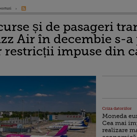
porturi
rse și de pasageri tra
zz Air în decembie s-a 
 restricții impuse din 
Criza datoriilor
Moneda euro
Cea mai im
realizare m