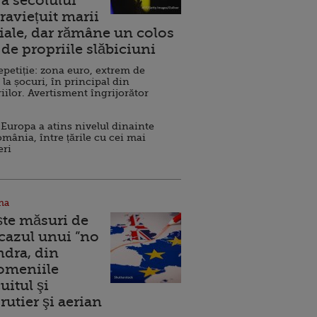
a secolului
raviețuit marii
ale, dar rămâne un colos
de propriile slăbiciuni
repetiție: zona euro, extrem de
 la șocuri, în principal din
iilor. Avertisment îngrijorător
Europa a atins nivelul dinainte
omânia, între țările cu cei mai
eri
na
ște măsuri de
 cazul unui ”no
ndra, din
Domeniile
uitul şi
rutier şi aerian