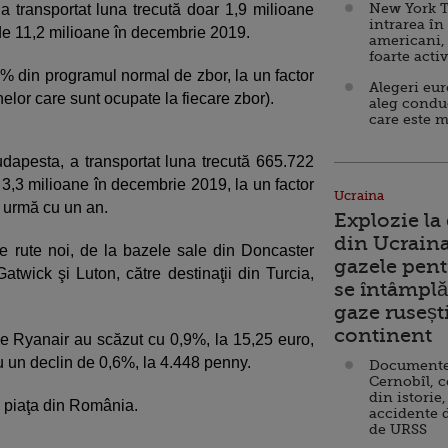
New York T
a transportat luna trecută doar 1,9 milioane
intrarea în
de 11,2 milioane în decembrie 2019.
americani,
foarte acti
 din programul normal de zbor, la un factor
Alegeri eu
lor care sunt ocupate la fiecare zbor).
aleg condu
care este m
dapesta, a transportat luna trecută 665.722
3,3 milioane în decembrie 2019, la un factor
Ucraina
 urmă cu un an.
Explozie la
din Ucraina
e rute noi, de la bazele sale din Doncaster
gazele pent
atwick şi Luton, către destinaţii din Turcia,
se întâmplă 
gaze ruseșt
continent
ile Ryanair au scăzut cu 0,9%, la 15,25 euro,
rau un declin de 0,6%, la 4.448 penny.
Documente d
Cernobîl, c
din istorie,
e piaţa din România.
accidente 
de URSS