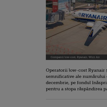
Companii low-cost, Ryanair, Wizz Air
Operatorii low-cost Ryanair ş
semnificative ale numărului d
decembrie, pe fondul înăsprir
pentru a stopa răspândirea p