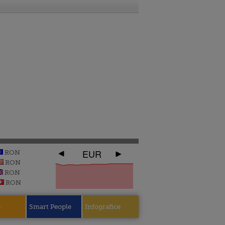
EUR
RON
RON
RON
RON
e
Smart People
Infografice