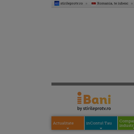
stirileprotv.ro
Romania, te iubesc
Compani
Actualitate
inContul Tau
industri