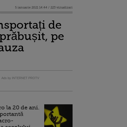
5 ianuarie 2021 14:44 / 223 vizualizari
nsportați de
prăbușit, pe
cauza
Ads by INTERNET PROTV
 la 20 de ani.
portantă
acro-