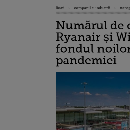
ibani
companii si industrii
trans
Numărul de cu
Ryanair și Wi
fondul noilor
pandemiei