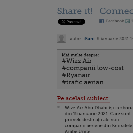
Share it!
Connec
Facebook
autor:
iBani
, 5 ianuarie 2021 1
Mai multe despre:
#Wizz Air
#companii low-cost
#Ryanair
#trafic aerian
Pe acelasi subiect:
Wizz Air Abu Dhabi își ia zborul
din 15 ianuarie 2021. Care sunt
primele destinații ale noii
companii aeriene din Emiratele
Arabe Unite