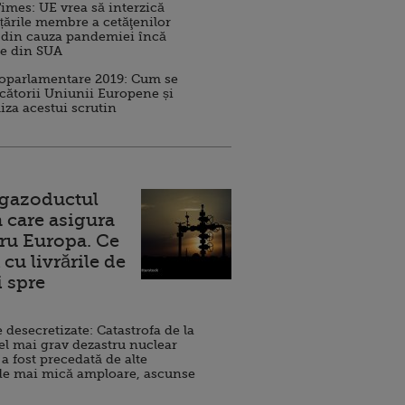
imes: UE vrea să interzică
 țările membre a cetăţenilor
 din cauza pandemiei încă
ve din SUA
roparlamentare 2019: Cum se
cătorii Uniunii Europene și
iza acestui scrutin
 gazoductul
 care asigura
ru Europa. Ce
cu livrările de
i spre
esecretizate: Catastrofa de la
el mai grav dezastru nuclear
 a fost precedată de alte
de mai mică amploare, ascunse