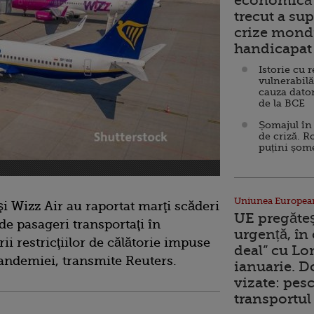
economică 
trecut a sup
crize mondi
handicapat 
Istorie cu 
vulnerabilă
cauza dator
de la BCE
Șomajul în 
de criză. R
puțini șom
Uniunea Europea
i Wizz Air au raportat marţi scăderi
UE pregăte
e pasageri transportaţi în
urgență, în
ii restricţiilor de călătorie impuse
deal” cu Lo
andemiei, transmite Reuters.
ianuarie. 
vizate: pesc
transportul 