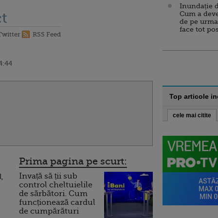
Inundație d
t
Cum a deve
de pe urma
face tot po
Twitter
RSS Feed
4:44
Top articole i
cele mai citite
Prima pagina pe scurt:
Invață să ții sub
,
control cheltuielile
de sărbători. Cum
funcționează cardul
de cumpărături