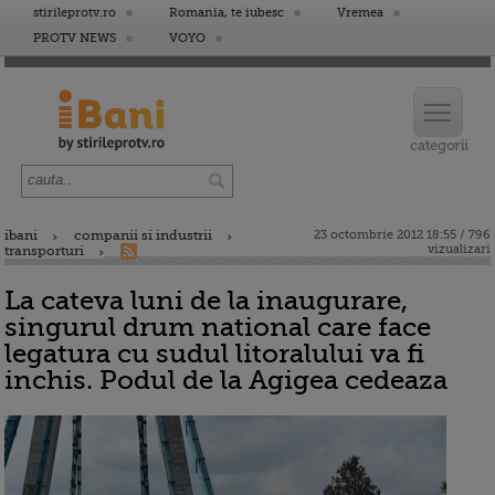
stirileprotv.ro
Romania, te iubesc
Vremea
PROTV NEWS
VOYO
ibani
companii si industrii
23 octombrie 2012 18:55 / 796
vizualizari
transporturi
La cateva luni de la inaugurare,
singurul drum national care face
legatura cu sudul litoralului va fi
inchis. Podul de la Agigea cedeaza