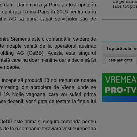
de pe urma
erdam, Danemarca şi Paris au fost oprite în
face tot po
 a oprit ruta Roma-Paris în 2015 pentru ca în
hn AG să pună capăt serviciului său de
pentru Siemens este o comandă în valoare de
de noapte venită de la operatorul austriac
Top articole i
Holding AG (OeBB). Acesta este singurul
ntală care nu doar menţine dar a decis să îşi
cele mai citite
de noapte.
a începe să producă 13 noi trenuri de noapte
mmering, din apropiere de Viena, unde se
ul 19. Noile vagoane, care vor suferi prima
e decenii, vor fi gata de testare la finele lui
OeBB este prima şi singura comandă pentru
s de la o companie feroviară vest europeană