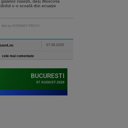
 gazelor rusești, deși Moscova
sibilul s-o scoată din ecuație
Ads by INTERNET PROTV
ncont.ro
07.08.2026
cele mai comentate