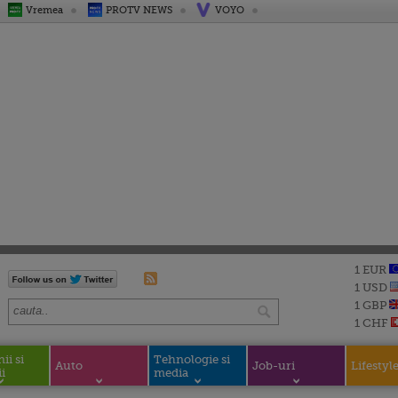
Vremea
PROTV NEWS
VOYO
1 EUR
1 USD
1 GBP
1 CHF
i si
Tehnologie si
Auto
Job-uri
Lifestyl
i
media