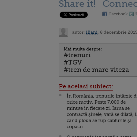
Share it!
Connec
Facebook
autor:
iBani
, 8 decembrie 2019
Mai multe despre:
#trenuri
#TGV
#tren de mare viteza
Pe acelasi subiect:
În România, trenurile întârzie d
orice motiv. Peste 7.000 de
minute în fiecare zi. Iarna se
contractă şinele, vară se dilată, i
când plouă se rup cablurile și
copacii