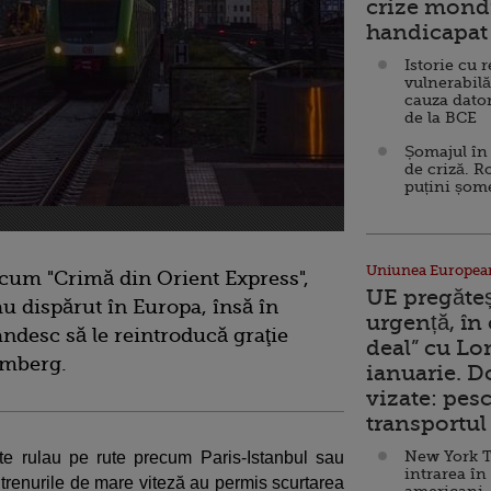
crize mondi
handicapat 
Istorie cu 
vulnerabilă
cauza dator
de la BCE
Șomajul în 
de criză. R
puțini șom
Uniunea Europea
cum "Crimă din Orient Express",
UE pregăte
u dispărut în Europa, însă în
urgență, în
ndesc să le reintroducă graţie
deal” cu Lo
omberg.
ianuarie. 
vizate: pesc
transportul 
New York T
pte rulau pe rute precum Paris-Istanbul sau
intrarea în
trenurile de mare viteză au permis scurtarea