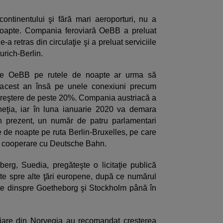
continentului şi fără mari aeroporturi, nu a
 noapte. Compania feroviară OeBB a preluat
 retras din circulaţie şi a preluat serviciile
rich-Berlin.
i de OeBB pe rutele de noapte ar urma să
 acest an însă pe unele conexiuni precum
o creştere de peste 20%. Compania austriacă a
neţia, iar în luna ianuarie 2020 va demara
În prezent, un număr de patru parlamentari
 de noapte pe ruta Berlin-Bruxelles, pe care
n cooperare cu Deutsche Bahn.
erg, Suedia, pregăteşte o licitaţie publică
te spre alte ţări europene, după ce numărul
te dinspre Goetheborg şi Stockholm până în
oviare din Norvegia au recomandat creşterea