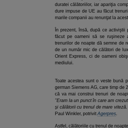
duratei călătoriilor, iar apariţia co
dure impuse de UE au făcut trenuri
marile companii au renunţat la aceste
În prezent, însă, după ce activişti
făcut pe oameni să se ruşineze 
trenurilor de noapte dă semne de r
de un număr mic de călători de lux
Orient Express, ci de oameni obişnu
mediului.
Toate acestea sunt o veste bună pe
german Siemens AG, care timp de 27 
că va mai construi trenuri de noap
"Eram la un punct în care am crezut
şi călătorii cu trenul de mare viteză
Paul Winkler, potrivit
Agerpres
.
Astfel, călătoriile cu trenul de noapt