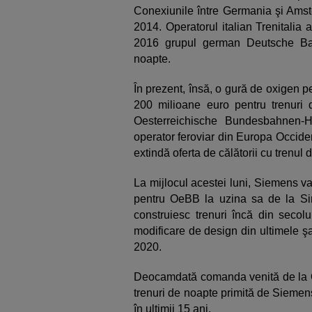
Conexiunile între Germania şi Amst
2014. Operatorul italian Trenitalia
2016 grupul german Deutsche Ba
noapte.
În prezent, însă, o gură de oxigen 
200 milioane euro pentru trenuri 
Oesterreichische Bundesbahnen-
operator feroviar din Europa Occide
extindă oferta de călătorii cu trenul 
La mijlocul acestei luni, Siemens v
pentru OeBB la uzina sa de la Si
construiesc trenuri încă din secol
modificare de design din ultimele şas
2020.
Deocamdată comanda venită de la 
trenuri de noapte primită de Siemen
în ultimii 15 ani.