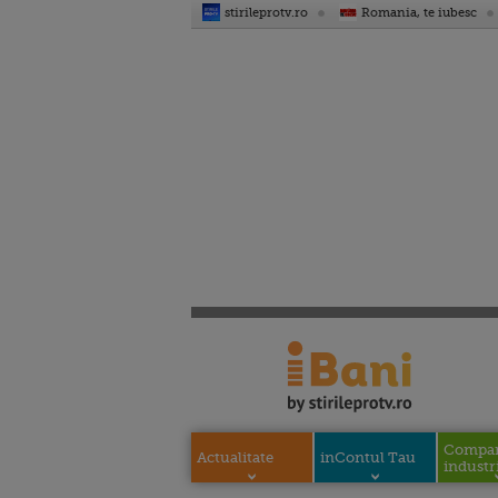
stirileprotv.ro
Romania, te iubesc
Compani
Actualitate
inContul Tau
industri