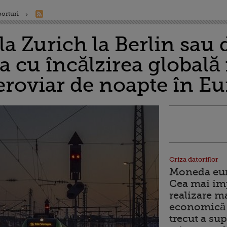
porturi
la Zurich la Berlin sau 
a cu încălzirea globală 
feroviar de noapte în E
Criza datoriilor
Moneda euro
Cea mai im
realizare m
economică 
trecut a sup