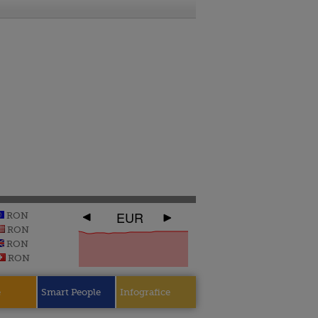
EUR
RON
RON
RON
RON
e
Smart People
Infografice