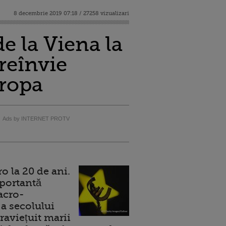
8 decembrie 2019 07:18 / 27258 vizualizari
de la Viena la
reînvie
uropa
Ads by INTERNET PROTV
 la 20 de ani.
portantă
acro-
a secolului
raviețuit marii