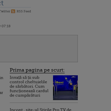
t
Twitter
RSS Feed
 07:18
Prima pagina pe scurt:
Invață să ții sub
in
control cheltuielile
de sărbători. Cum
funcționează cardul
ar
de cumpărături
Incont , site-ul Știrile Pro TV de