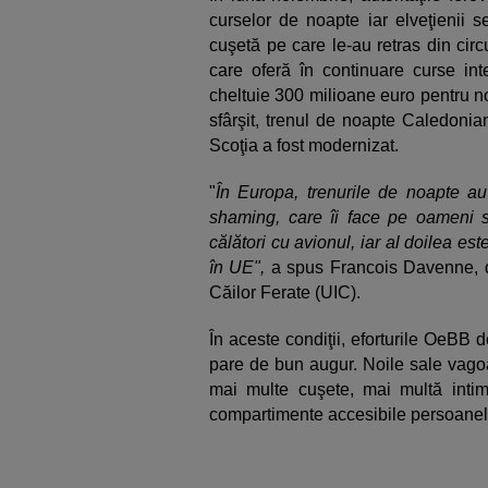
curselor de noapte iar elveţienii 
cuşetă pe care le-au retras din circul
care oferă în continuare curse in
cheltuie 300 milioane euro pentru n
sfârşit, trenul de noapte Caledonia
Scoţia a fost modernizat.
"
În Europa, trenurile de noapte au 
shaming, care îi face pe oameni 
călători cu avionul, iar al doilea es
în UE",
a spus Francois Davenne, dir
Căilor Ferate (UIC).
În aceste condiţii, eforturile OeBB 
pare de bun augur. Noile sale vagoan
mai multe cuşete, mai multă intim
compartimente accesibile persoanel