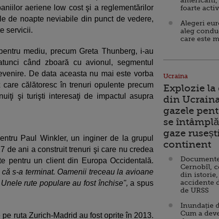
americani,
mpaniilor aeriene low cost şi a reglementărilor
foarte acti
le de noapte neviabile din punct de vedere,
Alegeri eu
 servicii.
aleg condu
care este m
i pentru mediu, precum Greta Thunberg, i-au
atunci când zboară cu avionul, segmentul
evenire. De data aceasta nu mai este vorba
Ucraina
 care călătoresc în trenuri opulente precum
Explozie la
iţi şi turişti interesaţi de impactul asupra
din Ucraina
gazele pent
se întâmplă 
gaze ruseșt
ntru Paul Winkler, un inginer de la grupul
continent
de ani a construit trenuri şi care nu credea
Documente d
te pentru un client din Europa Occidentală.
Cernobîl, c
 că s-a terminat. Oamenii treceau la avioane
din istorie,
accidente 
. Unele rute populare au fost închise",
a spus
de URSS
Inundație d
Cum a deve
e pe ruta Zurich-Madrid au fost oprite în 2013.