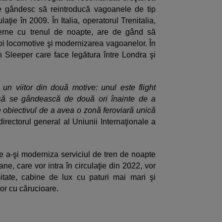
se gândesc să reintroducă vagoanele de tip
aţie în 2009. În Italia, operatorul Trenitalia,
terne cu trenul de noapte, are de gând să
oi locomotive şi modernizarea vagoanelor. În
n Sleeper care face legătura între Londra şi
un viitor din două motive: unul este flight
să se gândească de două ori înainte de a
te obiectivul de a avea o zonă feroviară unică
ectorul general al Uniunii Internaţionale a
de a-şi moderniza serviciul de tren de noapte
e, care vor intra în circulaţie din 2022, vor
itate, cabine de lux cu paturi mai mari şi
or cu cărucioare.