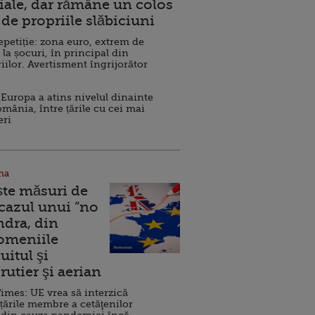
ale, dar rămâne un colos
de propriile slăbiciuni
repetiție: zona euro, extrem de
 la șocuri, în principal din
iilor. Avertisment îngrijorător
Europa a atins nivelul dinainte
omânia, între țările cu cei mai
eri
na
ște măsuri de
 cazul unui ”no
ndra, din
Domeniile
uitul şi
rutier şi aerian
imes: UE vrea să interzică
 țările membre a cetăţenilor