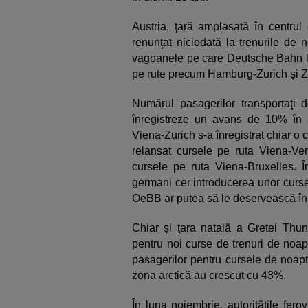
Austria, ţară amplasată în centrul 
renunţat niciodată la trenurile de
vagoanele pe care Deutsche Bahn le-a
pe rute precum Hamburg-Zurich şi Zu
Numărul pasagerilor transportaţ
înregistreze un avans de 10% în
Viena-Zurich s-a înregistrat chiar 
relansat cursele pe ruta Viena-Ve
cursele pe ruta Viena-Bruxelles. 
germani cer introducerea unor curse
OeBB ar putea să le deservească î
Chiar şi ţara natală a Gretei Thunb
pentru noi curse de trenuri de noap
pasagerilor pentru cursele de noap
zona arctică au crescut cu 43%.
În luna noiembrie, autorităţile fer