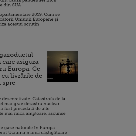
 din cauza pandemiei încă
ve din SUA
roparlamentare 2019: Cum se
cătorii Uniunii Europene și
iza acestui scrutin
 gazoductul
 care asigura
ru Europa. Ce
cu livrările de
i spre
esecretizate: Catastrofa de la
el mai grav dezastru nuclear
 a fost precedată de alte
de mai mică amploare, ascunse
e gaze naturale în Europa.
nit Ucraina marea câștigătoare