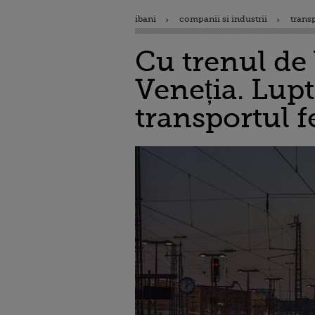
ibani
companii si industrii
trans
Cu trenul de 
Veneția. Lupt
transportul 