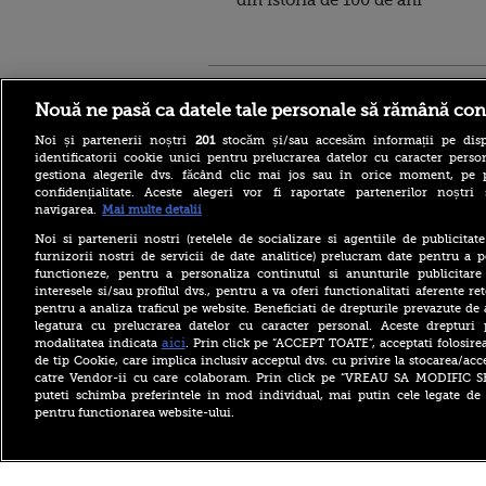
din istoria de 100 de ani”
Stirileprotv.ro
ilike-it.
Nouă ne pasă ca datele tale personale să rămână con
Noi și partenerii noștri
201
stocăm și/sau accesăm informații pe disp
identificatorii cookie unici pentru prelucrarea datelor cu caracter person
gestiona alegerile dvs. făcând clic mai jos sau în orice moment, pe 
confidențialitate. Aceste alegeri vor fi raportate partenerilor noștr
navigarea.
Mai multe detalii
Escrocheria „văduvelor
negre” ia amploare în Rusia.
Noi si partenerii nostri (retelele de socializare si agentiile de publicita
„Găsește-ți un soldat și când
furnizorii nostri de servicii de date analitice) prelucram date pentru a p
va fi ucis vei primi 8
functioneze, pentru a personaliza continutul si anunturile publicitare
milioane de ruble”
interesele si/sau profilul dvs., pentru a va oferi functionalitati aferente ret
pentru a analiza traficul pe website. Beneficiati de drepturile prevazute de
Aflat în SUA, ministrul
britanic de Externe a evitat
legatura cu prelucrarea datelor cu caracter personal. Aceste drepturi 
să spună dacă îl mai
aici
modalitatea indicata
. Prin click pe “ACCEPT TOATE”, acceptati folosire
consideră pe Trump „idiot,
de tip Cookie, care implica inclusiv acceptul dvs. cu privire la stocarea/acc
rasist și misogin”
catre Vendor-ii cu care colaboram. Prin click pe “VREAU SA MODIFIC 
puteti schimba preferintele in mod individual, mai putin cele legate de 
Primăriile care nu se
pentru functionarea website-ului.
înrolează pe Ghiseul.ro pot
rămâne fără finanțare. Cât
timp mai au la dispoziție
Copyright ©