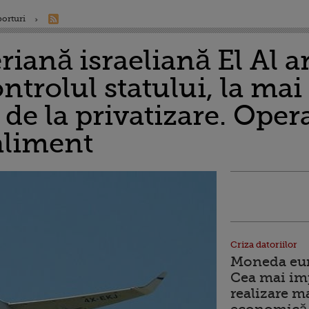
porturi
iană israeliană El Al a
ntrolul statului, la mai
de la privatizare. Opera
aliment
Criza datoriilor
Moneda euro
Cea mai im
realizare m