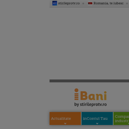
stirileprotv.ro
Romania, te iubesc
Compani
Actualitate
inContul Tau
industri