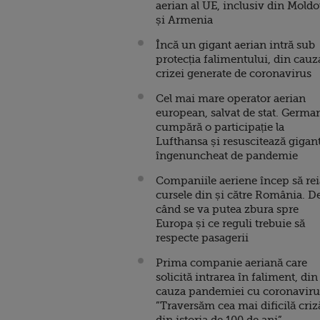
aerian al UE, inclusiv din Mold
și Armenia
Încă un gigant aerian intră sub
protecția falimentului, din cauz
crizei generate de coronavirus
Cel mai mare operator aerian
european, salvat de stat. Germa
cumpără o participație la
Lufthansa și resuscitează gigan
îngenuncheat de pandemie
Companiile aeriene încep să rei
cursele din și către România. D
când se va putea zbura spre
Europa și ce reguli trebuie să
respecte pasagerii
Prima companie aeriană care
solicită intrarea în faliment, din
cauza pandemiei cu coronaviru
”Traversăm cea mai dificilă criz