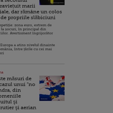
a secolului
raviețuit marii
ale, dar rămâne un colos
de propriile slăbiciuni
repetiție: zona euro, extrem de
 la șocuri, în principal din
iilor. Avertisment îngrijorător
Europa a atins nivelul dinainte
omânia, între țările cu cei mai
eri
na
ște măsuri de
 cazul unui ”no
ndra, din
Domeniile
uitul şi
rutier şi aerian