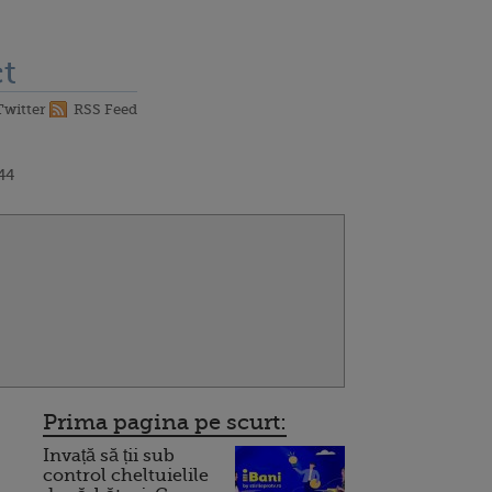
t
Twitter
RSS Feed
44
Prima pagina pe scurt:
Invață să ții sub
control cheltuielile