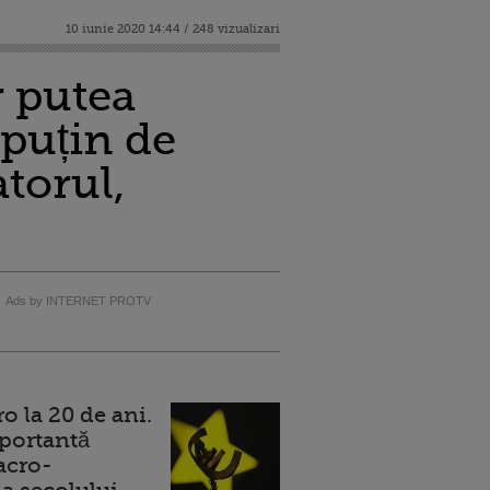
10 iunie 2020 14:44 / 248 vizualizari
r putea
 puțin de
torul,
Ads by INTERNET PROTV
 la 20 de ani.
portantă
acro-