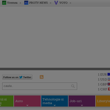
Vremea
PROTV NEWS
VOYO
1 EUR
1 USD
1 GBP
1 CHF
i si
Tehnologie si
Auto
Job-uri
Lifestyl
i
media