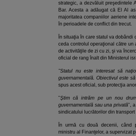
strategic, a dezvăluit preşedintele A
Bar. Acesta a adăugat că El Al as
majoritatea companiilor aeriene inte
în perioadele de conflict din trecut.
În situaţia în care statul va dobândi c
ceda controlul operaţional către un
de activităţile de zi cu zi, şi va înce
oficial de rang înalt din Ministerul i
"Statul nu este interesat să naţ
guvernamentală. Obiectivul este să
spus acest oficial, sub protecţia ano
"
Ştim că intrăm pe un nou dru
guvernamentală sau una privată
", 
sindicatului lucrătorilor din transport 
În urmă cu două decenii, când 
ministru al Finanţelor, a supervizat p