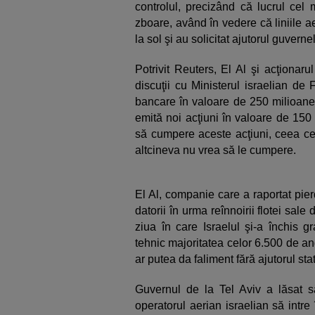
controlul, precizând că lucrul cel
zboare, având în vedere că liniile 
la sol şi au solicitat ajutorul guvernel
Potrivit Reuters, El Al şi acţionar
discuţii cu Ministerul israelian de 
bancare în valoare de 250 milioane 
emită noi acţiuni în valoare de 150
să cumpere aceste acţiuni, ceea ce 
altcineva nu vrea să le cumpere.
El Al, companie care a raportat pierd
datorii în urma reînnoirii flotei sal
ziua în care Israelul şi-a închis g
tehnic majoritatea celor 6.500 de a
ar putea da faliment fără ajutorul stat
Guvernul de la Tel Aviv a lăsat s
operatorul aerian israelian să intre