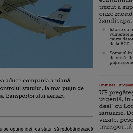
economică 
trecut a sup
crize mondi
handicapat 
Istorie cu 
vulnerabilă
cauza dator
de la BCE
Șomajul în 
de criză. R
puțini șom
tea aduce compania aeriană
Uniunea Europea
ontrolul statului, la mai puţin de
UE pregăte
ea transportorului aerian,
urgență, în
deal” cu Lo
ianuarie. 
vizate: pesc
transportul 
 nu se opune ideii ca statul să redobândească