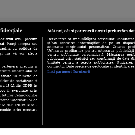
ro
foodstory.ro
Procinema.ro
fidențiale
Atât noi, cât și partenerii noștri prelucrăm dat
ozitivul dvs., precum
Dezvoltarea și îmbunătățirea serviciilor. Măsurarea
și/sau accesarea informațiilor de pe un dispoziti
al. Puteți accepta sau
selectarea conținutului personalizat. Crearea prof
pagina cu politica de
Utilizarea profilurilor pentru selectarea publicității
i și nu vă vor afecta
pentru publicitate personalizată. Măsurarea perfo
publicului prin statistici sau combinații de date di
limitate pentru a selecta publicitatea. Utilizarea
conținutul. Date precise de geolocație și identificarea
te partenere, precum si
(P) Descoperă Lumea
Emoții intense pe
ermite website-ului sa
Listă parteneri (furnizori)
Evenimentelor din România
Sebastian Stan! Iub
 afisate in functie de
cu Transilvania Events!
Annabelle, l-a făcu
elelor de socializare si
(P) Raku, gaming intens și o
 art. 15-22 din GDPR in
Din 14 septembrie
pauză binemeritată cu...
pot fi exercitate prin
Popescu revine în 
pizza Guseppe
principal la Pro T
a tuturor Tehnologiilor
esarea informatiilor de
(P) Poți folosi bonurile de
La 88 de ani și du
masă pentru a comanda
SETARILE INDIVIDUAL”
carieră fabuloasă î
mâncare acasă? Lista
cookie strict necesare
Anthony Hopkins 
aplicațiilor care le acceptă
lansează oficial î
 2026 PRO TV S.R.L |
Politica de Cookie
|
Politica Confidential