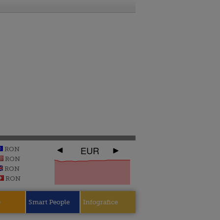
EUR
RON
RON
RON
RON
e
Smart People
Infografice