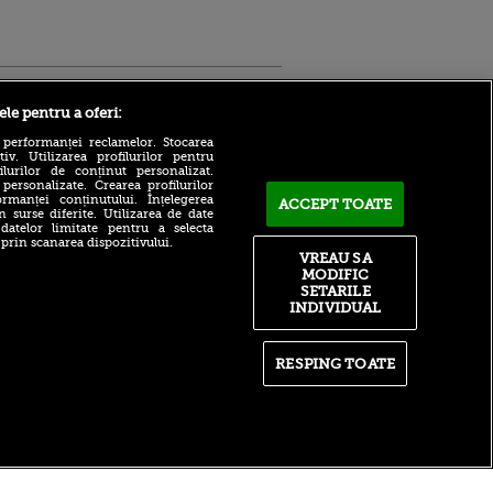
Sport.ro
ele pentru a oferi:
 performanței reclamelor. Stocarea
v. Utilizarea profilurilor pentru
ilurilor de conținut personalizat.
 personalizate. Crearea profilurilor
rmanței conținutului. Înțelegerea
ACCEPT TOATE
n surse diferite. Utilizarea de date
 datelor limitate pentru a selecta
Adrian Mihalcea, discurs
 prin scanarea dispozitivului.
incredibil înainte de UTA -
VREAU SA
ntru
Rapid: „Acest criminal a
MODIFIC
ita lui,
omorât vreo șase oameni”
t tată!
SETARILE
Surpriză în UCL! Aarhus a
INDIVIDUAL
, Adela
oprit parcursul perfect al
rol
revelației din preliminarii
V
RESPING TOATE
Ce declin! Cu cine a semnat
pă o
azi Nabil Fekir, campion
n film, Sir
mondial cu Franța în 2018
se
n muzică
itate
|
RSS