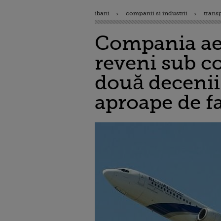
ibani
companii si industrii
trans
Compania aer
reveni sub co
două decenii 
aproape de f