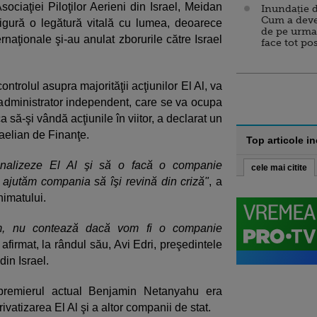
sociaţiei Piloţilor Aerieni din Israel, Meidan
Inundație d
Cum a deve
igură o legătură vitală cu lumea, deoarece
de pe urma
rnaţionale şi-au anulat zborurile către Israel
face tot po
ontrolul asupra majorităţii acţiunilor El Al, va
 administrator independent, care se va ocupa
rca să-şi vândă acţiunile în viitor, a declarat un
sraelian de Finanţe.
Top articole i
ionalizeze El Al şi să o facă o companie
cele mai citite
 ajutăm compania să îşi revină din criză"
, a
nimatului.
m, nu contează dacă vom fi o companie
a afirmat, la rândul său, Avi Edri, preşedintele
din Israel.
premierul actual Benjamin Netanyahu era
rivatizarea El Al şi a altor companii de stat.