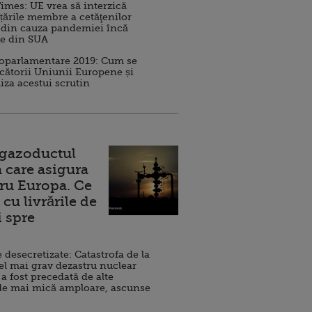
imes: UE vrea să interzică
 țările membre a cetăţenilor
 din cauza pandemiei încă
ve din SUA
roparlamentare 2019: Cum se
cătorii Uniunii Europene și
iza acestui scrutin
 gazoductul
 care asigura
ru Europa. Ce
cu livrările de
i spre
esecretizate: Catastrofa de la
el mai grav dezastru nuclear
 a fost precedată de alte
de mai mică amploare, ascunse