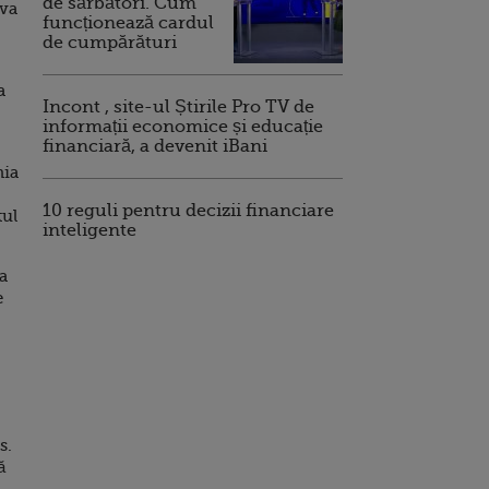
de sărbători. Cum
ova
funcționează cardul
de cumpărături
a
Incont , site-ul Știrile Pro TV de
informații economice și educație
financiară, a devenit iBani
nia
10 reguli pentru decizii financiare
tul
inteligente
a
e
s.
ă