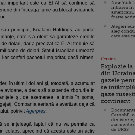
New York T
 mai important este ca El Al să continue să
intrarea în
aeriene din întreaga lume au blocat avioanele
americani,
or.
foarte acti
Alegeri eu
ul său principal, Knafaim Holdings, au purtat
aleg condu
care este m
Finanţe, care s-a oferit să garanteze credite
de dolari, dar a precizat că El Al trebuie să
 milioane de dolari. Statul israelian urmează
i-ar conferi pachetul majoritar, dacă nimeni
Ucraina
Explozie la
din Ucraina
gazele pent
eri în ultimii doi ani şi, totodată, a acumulat
se întâmplă 
e de avioane, a decis să suspende zborurile în
gaze ruseșt
raniţele şi, de asemenea, a trimis în şomaj
continent
ngajaţi. Compania aeriană a avertizat deja că
Documente d
ului, potrivit
Agerpres
.
Cernobîl, c
din istorie,
ă se înţeleagă faptul că nu va permite ca
accidente 
de URSS
 în colaps, apreciind că acesta este un activ