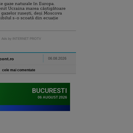
e gaze naturale în Europa.
nit Ucraina marea câștigătoare
 gazelor rusești, deși Moscova
sibilul s-o scoată din ecuație
Ads by INTERNET PROTV
ncont.ro
06.08.2026
cele mai comentate