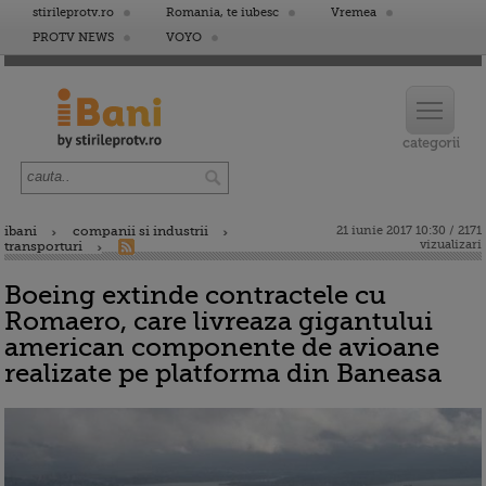
stirileprotv.ro
Romania, te iubesc
Vremea
PROTV NEWS
VOYO
ibani
companii si industrii
21 iunie 2017 10:30 / 2171
vizualizari
transporturi
Boeing extinde contractele cu
Romaero, care livreaza gigantului
american componente de avioane
realizate pe platforma din Baneasa