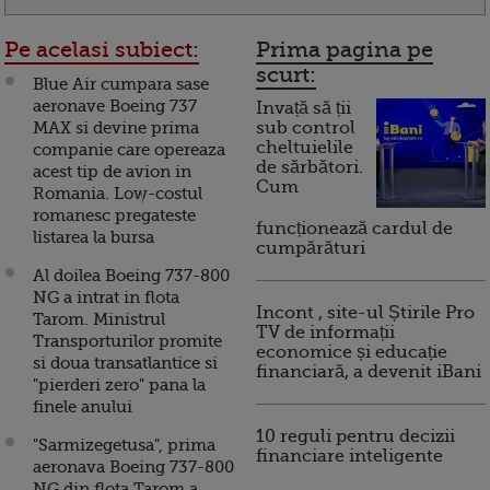
Pe acelasi subiect:
Prima pagina pe
scurt:
Blue Air cumpara sase
aeronave Boeing 737
Invață să ții
MAX si devine prima
sub control
cheltuielile
companie care opereaza
de sărbători.
acest tip de avion in
Cum
Romania. Low-costul
romanesc pregateste
funcționează cardul de
listarea la bursa
cumpărături
Al doilea Boeing 737-800
NG a intrat in flota
Incont , site-ul Știrile Pro
Tarom. Ministrul
TV de informații
Transporturilor promite
economice și educație
si doua transatlantice si
financiară, a devenit iBani
"pierderi zero" pana la
finele anului
10 reguli pentru decizii
"Sarmizegetusa", prima
financiare inteligente
aeronava Boeing 737-800
NG din flota Tarom a