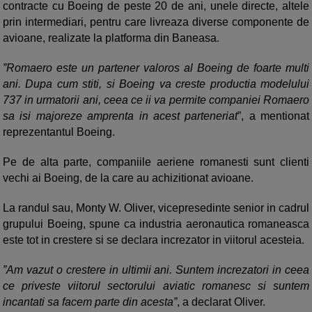
contracte cu Boeing de peste 20 de ani, unele directe, altele
prin intermediari, pentru care livreaza diverse componente de
avioane, realizate la platforma din Baneasa.
”Romaero este un partener valoros al Boeing de foarte multi
ani. Dupa cum stiti, si Boeing va creste productia modelului
737 in urmatorii ani, ceea ce ii va permite companiei Romaero
sa isi majoreze amprenta in acest parteneriat
”, a mentionat
reprezentantul Boeing.
Pe de alta parte, companiile aeriene romanesti sunt clienti
vechi ai Boeing, de la care au achizitionat avioane.
La randul sau, Monty W. Oliver, vicepresedinte senior in cadrul
grupului Boeing, spune ca industria aeronautica romaneasca
este tot in crestere si se declara increzator in viitorul acesteia.
”Am vazut o crestere in ultimii ani. Suntem increzatori in ceea
ce priveste viitorul sectorului aviatic romanesc si suntem
incantati sa facem parte din acesta”
, a declarat Oliver.