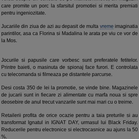
care promite un porc la sfarsitul promotiei si merita premiati
pentru ingeniozitate.
Jucariile din ziua de azi au depasit de multa
vreme
imaginatia
parintilor, asa ca Florina si Madalina le arata pe viu ce vor de
la Mos.
Jocurile si papusile care vorbesc sunt preferatele fetitelor.
Printre baieti, o masinuta de spionaj face furori. E controlata
cu telecomanda si filmeaza pe distantele parcurse.
Desi costa 350 de lei la promotie, se vinde bine. Magazinele
de jucarii sunt in fiecare zi alimentate cu marfa noua si spre
deosebire de anul trecut vanzarile sunt mai mari cu o treime.
Retailerii profita de orice ocazie pentru a taia preturile si au
transformat Ignatul in IGNAT DAY, urmasul lui Black Friday.
Reducerile pentru electronice si electrocasnice au ajuns la 50
%.