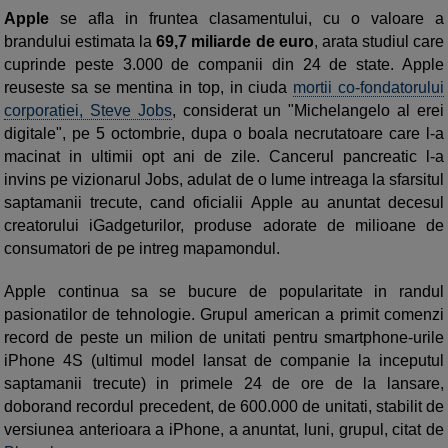
Apple
se afla in fruntea clasamentului, cu o valoare a
brandului estimata la
69,7 miliarde de euro
, arata studiul care
cuprinde peste 3.000 de companii din 24 de state. Apple
reuseste sa se mentina in top, in ciuda
mortii co-fondatorului
corporatiei, Steve Jobs
, considerat un "Michelangelo al erei
digitale", pe 5 octombrie, dupa o boala necrutatoare care l-a
macinat in ultimii opt ani de zile. Cancerul pancreatic l-a
invins pe vizionarul Jobs, adulat de o lume intreaga la sfarsitul
saptamanii trecute, cand oficialii Apple au anuntat decesul
creatorului iGadgeturilor, produse adorate de milioane de
consumatori de pe intreg mapamondul.
Apple continua sa se bucure de popularitate in randul
pasionatilor de tehnologie. Grupul american a primit comenzi
record de peste un milion de unitati pentru smartphone-urile
iPhone 4S (ultimul model lansat de companie la inceputul
saptamanii trecute) in primele 24 de ore de la lansare,
doborand recordul precedent, de 600.000 de unitati, stabilit de
versiunea anterioara a iPhone, a anuntat, luni, grupul, citat de