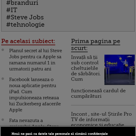
#branduri
#IT
#Steve Jobs
#tehnologie
Pe acelasi subiect:
Prima pagina pe
scurt:
Planul secret al lui Steve
Jobs pentru ca Apple sa
Invață să ții
ramana numarul 1 in
sub control
cheltuielile
urmatorii patru ani
de sărbători.
Cum
Facebook lanseaza o
noua aplicatie pentru
funcționează cardul de
iPad. Cum
cumpărături
impulsioneaza reteaua
lui Zuckerberg afacerile
Apple
Incont , site-ul Știrile Pro
TV de informații
Fata nevazuta a
economice și educație
creierului Apple. Steve
financiară, a devenit iBani
Jobs si mania
Nouă ne pasă ca datele tale personale să rămână confidențiale