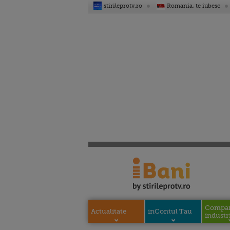
stirileprotv.ro
Romania, te iubesc
Compani
Actualitate
inContul Tau
industri