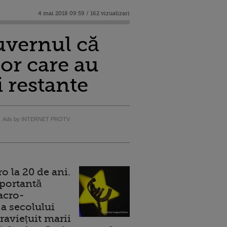
4 mai 2018 09:59 / 162 vizualizari
uvernul că
lor care au
i restante
Ads by INTERNET PROTV
 la 20 de ani.
portantă
acro-
a secolului
raviețuit marii