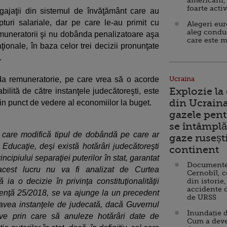
americani,
foarte acti
ngajaţii din sistemul de învăţământ care au
pturi salariale, dar pe care le-au primit cu
Alegeri eu
aleg condu
muneratorii şi nu dobânda penalizatoare aşa
care este m
ţionale, în baza celor trei decizii pronunţate
.
nda remuneratorie, pe care vrea să o acorde
Ucraina
Explozie la
bilită de către instanţele judecătoreşti, este
din Ucraina
in punct de vedere al economiilor la buget.
gazele pent
se întâmplă 
 care modifică tipul de dobândă pe care ar
gaze ruseșt
 Educaţie, deşi există hotărâri judecătoreşti
continent
incipiului separaţiei puterilor în stat, garantat
Documente d
acest lucru nu va fi analizat de Curtea
Cernobîl, c
ia o decizie în privinţa constituţionalităţii
din istorie,
accidente 
genţă 25/2018, se va ajunge la un precedent
de URSS
 avea instanţele de judecată, dacă Guvernul
Inundație d
ive prin care să anuleze hotărâri date de
Cum a deve