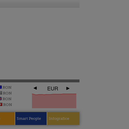
EUR
RON
RON
RON
RON
e
Smart People
Infografice