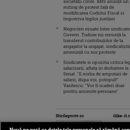
societății civile. BNS anunță un
miting de protest față de
modificarea Codului Fiscal și
împotriva legilor justiției
Negocieri eșuate între sindicate
Guvern. Tudose nu renunță la
transferul contribuțiilor de la
angajator la angajat, sindicaliști
amenință cu noi proteste
Sindicatele si opozitia critica le
salarizarii, aflata in dezbatere la
Senat. “E vorba de amputari de
salarii, dupa voi, potopul!”
Vasilescu: “Vor fi scaderi doar
pentru anumite persoane”
Stirileprotv.ro
ilike-it.
Nouă ne pasă ca datele tale personale să rămână con