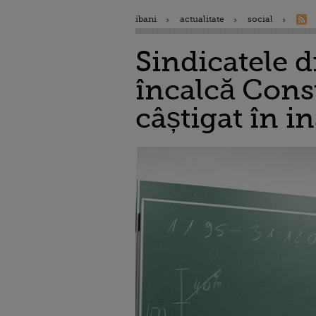
ibani
actualitate
social
Sindicatele 
încalcă Const
câștigat în i