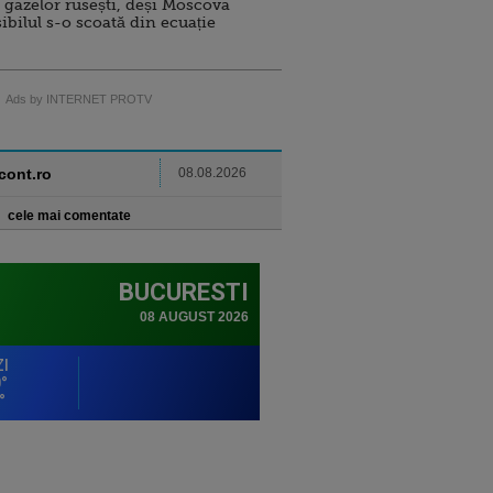
 gazelor rusești, deși Moscova
sibilul s-o scoată din ecuație
Ads by INTERNET PROTV
ncont.ro
08.08.2026
cele mai comentate