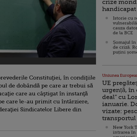
crize mondi
handicapat 
Istorie cu 
vulnerabilă
cauza dator
de la BCE
Șomajul în 
de criză. R
puțini șom
Uniunea Europea
vederile Constituţiei, în condiţiile
UE pregăte
ipul de dobândă pe care ar trebui să
urgență, în
caţie care au câştigat în instanţă
deal” cu Lo
pe care le-au primit cu întârziere,
ianuarie. 
deraţiei Sindicatelor Libere din
vizate: pesc
transportul 
New York T
intrarea în