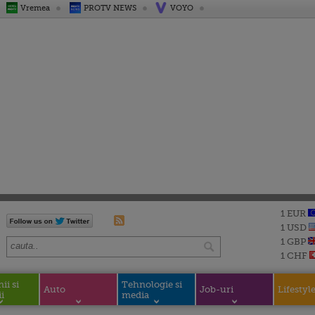
Vremea
PROTV NEWS
VOYO
1 EUR
1 USD
1 GBP
1 CHF
i si
Tehnologie si
Auto
Job-uri
Lifestyl
i
media