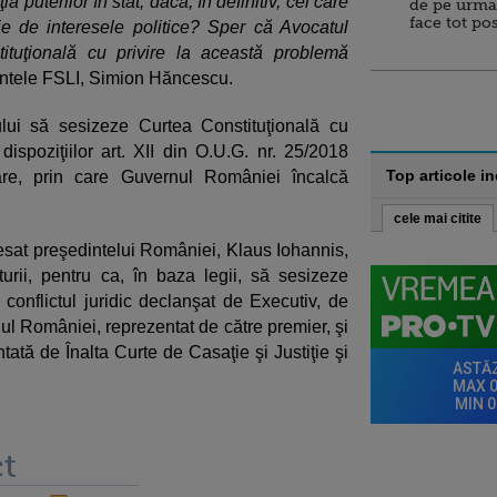
puterilor în stat, dacă, în definitiv, cel care
de pe urma
face tot po
ţie de interesele politice? Sper că Avocatul
ituţională cu privire la această problemă
dintele FSLI, Simion Hăncescu.
ului să sesizeze Curtea Constituţională cu
dispoziţiilor art. XII din O.U.G. nr. 25/2018
Top articole i
tare, prin care Guvernul României încalcă
cele mai citite
esat preşedintelui României, Klaus Iohannis,
turii, pentru ca, în baza legii, să sesizeze
 conflictul juridic declanşat de Executiv, de
nul României, reprezentat de către premier, şi
tată de Înalta Curte de Casaţie şi Justiţie şi
t