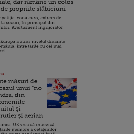
ale, dar rămâne un colos
de propriile slăbiciuni
repetiție: zona euro, extrem de
 la șocuri, în principal din
iilor. Avertisment îngrijorător
Europa a atins nivelul dinainte
omânia, între țările cu cei mai
eri
na
ște măsuri de
 cazul unui ”no
ndra, din
Domeniile
uitul şi
rutier şi aerian
imes: UE vrea să interzică
 țările membre a cetăţenilor