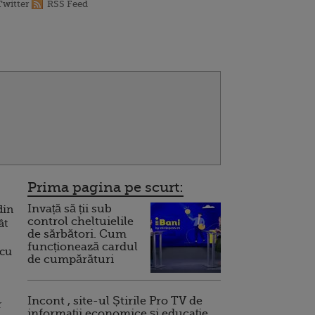
Twitter
RSS Feed
Prima pagina pe scurt:
Invață să ții sub
din
control cheltuielile
ât
de sărbători. Cum
funcționează cardul
 cu
de cumpărături
Incont , site-ul Știrile Pro TV de
r
informații economice și educație