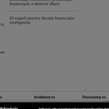
financiară, a devenit iBani
10 reguli pentru decizii financiare
inteligente
 și
i
gea
ro
foodstory.ro
Procinema.ro
fidențiale