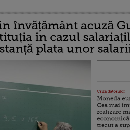
din învățământ acuză G
ituția în cazul salariați
nstanță plata unor salari
Criza datoriilor
Moneda euro
Cea mai im
realizare m
economică 
trecut a sup