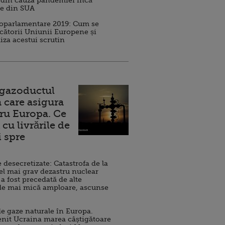
 din cauza pandemiei încă
ve din SUA
roparlamentare 2019: Cum se
cătorii Uniunii Europene și
iza acestui scrutin
 gazoductul
 care asigura
ru Europa. Ce
cu livrările de
i spre
esecretizate: Catastrofa de la
el mai grav dezastru nuclear
 a fost precedată de alte
de mai mică amploare, ascunse
e gaze naturale în Europa.
nit Ucraina marea câștigătoare