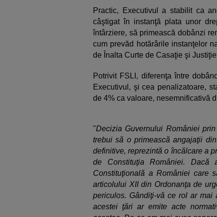
Practic, Executivul a stabilit ca a
câştigat în instanţă plata unor dre
întârziere, să primească dobânzi re
cum prevăd hotărârile instanţelor na
de Înalta Curte de Casaţie şi Justiţie
Potrivit FSLI, diferenţa între dobâ
Executivul, şi cea penalizatoare, sta
de 4% ca valoare, nesemnificativă d
"
Decizia Guvernului României prin
trebui să o primească angajaţii din
definitive, reprezintă o încălcare a pr
de Constituţia României. Dacă 
Constituţională a României care să 
articolului XII din Ordonanţa de ur
periculos. Gândiţi-vă ce rol ar mai
acestei ţări ar emite acte normat