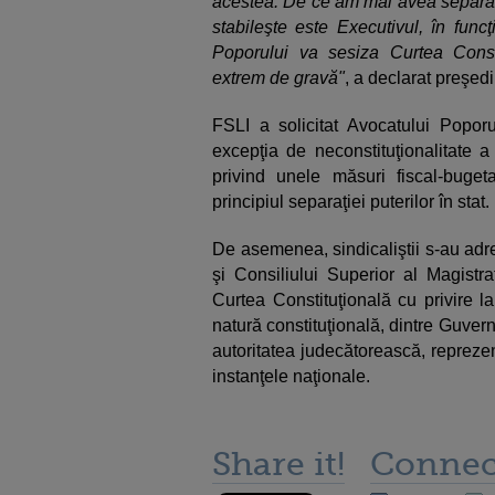
acestea. De ce am mai avea separaţia 
stabileşte este Executivul, în func
Poporului va sesiza Curtea Const
extrem de gravă"
, a declarat preşe
FSLI a solicitat Avocatului Popor
excepţia de neconstituţionalitate a 
privind unele măsuri fiscal-buge
principiul separaţiei puterilor în stat.
De asemenea, sindicaliştii s-au adr
şi Consiliului Superior al Magistra
Curtea Constituţională cu privire la
natură constituţională, dintre Guver
autoritatea judecătorească, reprezen
instanţele naţionale.
Share it!
Connec