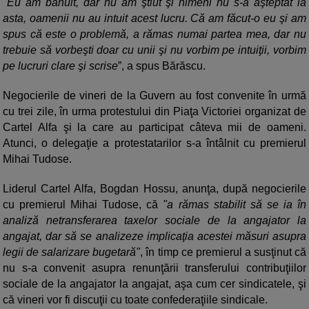
"Eu am bănuit, dar nu am ştiut şi nimeni nu s-a aşteptat la
asta, oamenii nu au intuit acest lucru. Că am făcut-o eu şi am
spus că este o problemă, a rămas numai partea mea, dar nu
trebuie să vorbeşti doar cu unii şi nu vorbim pe intuiţii, vorbim
pe lucruri clare şi scrise
”, a spus Bărăscu.
Negocierile de vineri de la Guvern au fost convenite în urmă
cu trei zile, în urma protestului din Piaţa Victoriei organizat de
Cartel Alfa şi la care au participat câteva mii de oameni.
Atunci, o delegaţie a protestatarilor s-a întâlnit cu premierul
Mihai Tudose.
Liderul Cartel Alfa, Bogdan Hossu, anunţa, după negocierile
cu premierul Mihai Tudose, că
"a rămas stabilit să se ia în
analiză netransferarea taxelor sociale de la angajator la
angajat, dar să se analizeze implicaţia acestei măsuri asupra
legii de salarizare bugetară"
, în timp ce premierul a susţinut că
nu s-a convenit asupra renunţării transferului contribuţiilor
sociale de la angajator la angajat, aşa cum cer sindicatele, şi
că vineri vor fi discuţii cu toate confederaţiile sindicale.