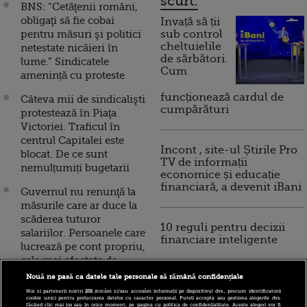
scurt:
BNS: “Cetăţenii români,
obligaţi să fie cobai
Invață să ții
pentru măsuri şi politici
sub control
cheltuielile
netestate nicăieri în
de sărbători.
lume.” Sindicatele
Cum
amenință cu proteste
funcționează cardul de
Câteva mii de sindicalişti
cumpărături
protestează în Piaţa
Victoriei. Traficul în
centrul Capitalei este
Incont , site-ul Știrile Pro
blocat. De ce sunt
TV de informații
nemulțumiți bugetarii
economice și educație
financiară, a devenit iBani
Guvernul nu renunţă la
măsurile care ar duce la
scăderea tuturor
10 reguli pentru decizii
salariilor. Persoanele care
financiare inteligente
lucrează pe cont propriu,
cele mai afectate de
transferul contributiilor
Nouă ne pasă ca datele tale personale să rămână confidențiale
Noi și partenerii noștri
201
stocăm și/sau accesăm informații pe dispozitivul dvs., precum identificatorii
Cât ar putea pierde
cookie unici pentru prelucrarea datelor cu caracter personal. Puteți accepta sau gestiona alegerile dvs.
făcând clic mai jos sau în orice moment, pe pagina cu politica de confidențialitate. Aceste alegeri vor fi