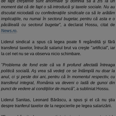
de fapt creşterile sunt anormale şi domnia sa a zis la un
moment dat că de fapt o să introducă şi taxele sociale. Nu au
discutat niciodată cu confederaţiile sindicale ca să le arătăm
implicaţiile, nu numai în sectorul bugetar, pentru că asta e o
păcăleală cu sectorul bugetar”
, a declarat Hossu, citat de
News.ro
.
Liderul sindical a spus că legea poate fi regândită şi fără
transferul taxelor, întrucât salariul brut va creşte "artificial”, iar
la cel net nu se va observa nicio schimbare.
"Problema de fond este că va fi profund afectată întreaga
politică socială. Aş vrea să vedeţi ce se întâmplă nu doar la
anul, ci şi peste doi ani, pentru că în momentul respectiv, cu
transferul integral, România va deveni o ladă de gunoi din
punct de vedere al condiţiilor de muncă”
, a subliniat Hossu.
Liderul Sanitas, Leonard Bărăscu, a spus şi el că nu ştia
despre tranferul taxelor de la negocierile pe legea salarizării.