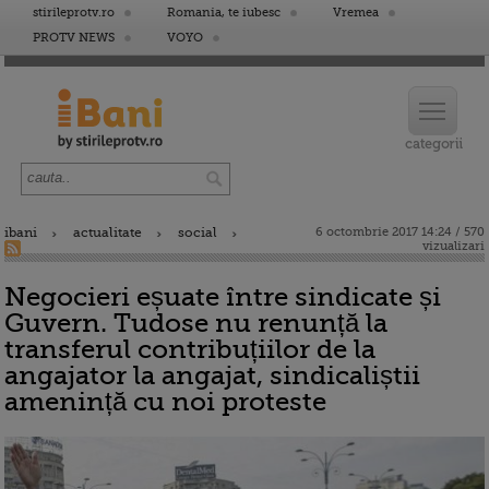
stirileprotv.ro
Romania, te iubesc
Vremea
PROTV NEWS
VOYO
ibani
actualitate
social
6 octombrie 2017 14:24 / 570
vizualizari
Negocieri eșuate între sindicate și
Guvern. Tudose nu renunță la
transferul contribuțiilor de la
angajator la angajat, sindicaliștii
amenință cu noi proteste