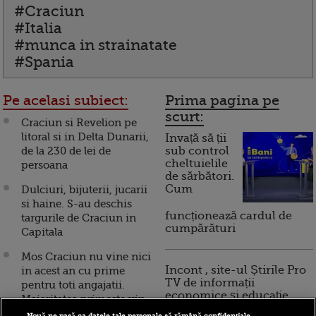
#Craciun
#Italia
#munca in strainatate
#Spania
Pe acelasi subiect:
Prima pagina pe
scurt:
Craciun si Revelion pe
litoral si in Delta Dunarii,
Invață să ții
de la 230 de lei de
sub control
cheltuielile
persoana
de sărbători.
Cum
Dulciuri, bijuterii, jucarii
si haine. S-au deschis
funcționează cardul de
targurile de Craciun in
cumpărături
Capitala
Mos Craciun nu vine nici
Incont , site-ul Știrile Pro
in acest an cu prime
TV de informații
pentru toti angajatii.
economice și educație
Majoritatea primeste vin,
financiară, a devenit iBani
cozonaci sau ciocolata
Nouă ne pasă ca datele tale personale să rămână confidențiale